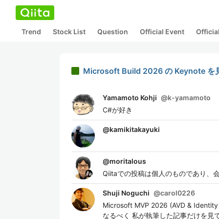
Trend
Stock List
Question
Official Event
Offici
Microsoft Build 2026 の Keyno
Yamamoto Kohji
@
k-yamamoto
C#が好き
@
kamikitakayuki
@
moritalous
Qiitaでの投稿は個人のものであり
Shuji Noguchi
@
carol0226
Microsoft MVP 2026 (AVD & I
なるべく 私が執筆した記事だけを見