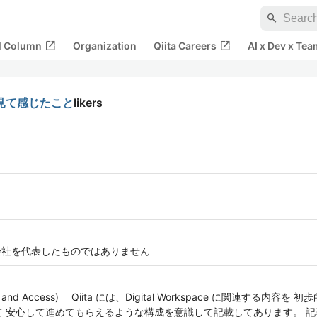
search
open_in_new
open_in_new
al Column
Organization
Qiita Careers
AI x Dev x Tea
te を見て感じたこと
likers
、会社を代表したものではありません
dentity and Access) Qiita には、Digital Workspace に関連
て 安心して進めてもらえるような構成を意識して記載してあります。 