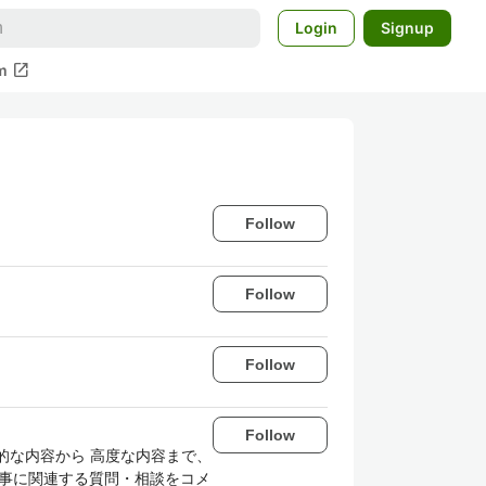
Login
Signup
open_in_new
m
Follow
Follow
Follow
Follow
する内容を 初歩的な内容から 高度な内容まで、
記事に関連する質問・相談をコメ