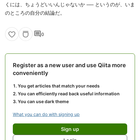
くには、ちょうどいいんじゃないか ── というのが、いま
のところの自分の結論だ。
comment
0
Register as a new user and use Qiita more
conveniently
You get articles that match your needs
You can efficiently read back useful information
You can use dark theme
What you can do with signing up
Sign up