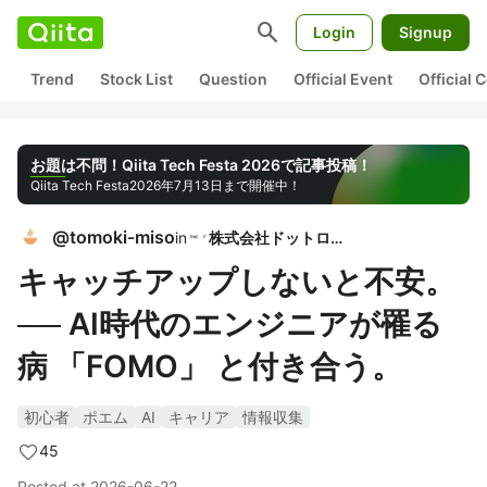
search
Login
Signup
Trend
Stock List
Question
Official Event
Official
お題は不問！Qiita Tech Festa 2026で記事投稿！
Qiita Tech Festa
2026年7月13日まで開催中！
@
tomoki-miso
in
株式会社ドットログ
キャッチアップしないと不安。
── AI時代のエンジニアが罹る
病 「FOMO」 と付き合う。
初心者
ポエム
AI
キャリア
情報収集
45
Posted at
2026-06-22