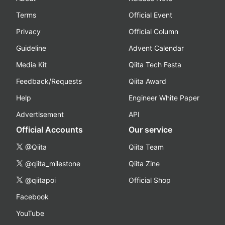
Terms
Official Event
Privacy
Official Column
Guideline
Advent Calendar
Media Kit
Qiita Tech Festa
Feedback/Requests
Qiita Award
Help
Engineer White Paper
Advertisement
API
Official Accounts
Our service
@Qiita
Qiita Team
@qiita_milestone
Qiita Zine
@qiitapoi
Official Shop
Facebook
YouTube