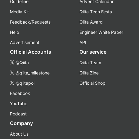
Guideline
Advent Calendar
Media Kit
Qiita Tech Festa
Feedback/Requests
Qiita Award
Help
Engineer White Paper
Advertisement
API
Official Accounts
Our service
@Qiita
Qiita Team
@qiita_milestone
Qiita Zine
@qiitapoi
Official Shop
Facebook
YouTube
Podcast
Company
About Us