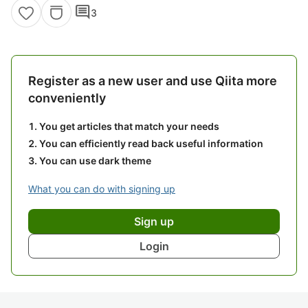
comment
3
Register as a new user and use Qiita more
conveniently
You get articles that match your needs
You can efficiently read back useful information
You can use dark theme
What you can do with signing up
Sign up
Login