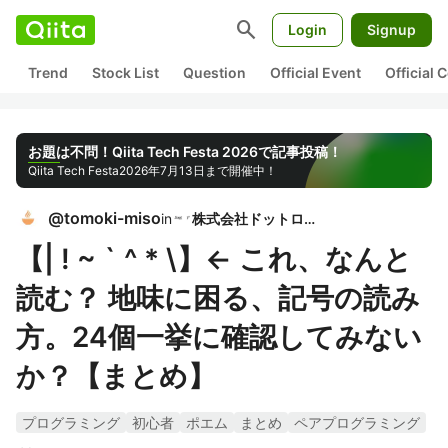
search
Login
Signup
Trend
Stock List
Question
Official Event
Official
お題は不問！Qiita Tech Festa 2026で記事投稿！
Qiita Tech Festa
2026年7月13日まで開催中！
@
tomoki-miso
in
株式会社ドットログ
【| ! ~ ` ^ * \】← これ、なんと
読む？ 地味に困る、記号の読み
方。24個一挙に確認してみない
か？【まとめ】
プログラミング
初心者
ポエム
まとめ
ペアプログラミング