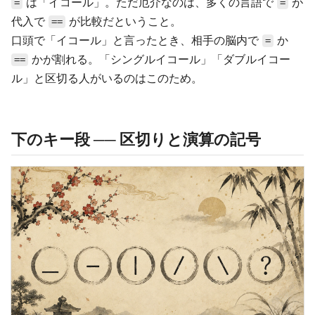
は「イコール」。ただ厄介なのは、多くの言語で
が
=
=
代入で
が比較だということ。
==
口頭で「イコール」と言ったとき、相手の脳内で
か
=
かが割れる。「シングルイコール」「ダブルイコー
==
ル」と区切る人がいるのはこのため。
下のキー段 ── 区切りと演算の記号