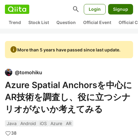
search
Login
Signup
Trend
Stock List
Question
Official Event
Official
info
More than 5 years have passed since last update.
@
tomohiku
Azure Spatial Anchorsを中心に
AR技術を調査し、役に立つシナ
リオがないか考えてみる
Java
Android
iOS
Azure
AR
38