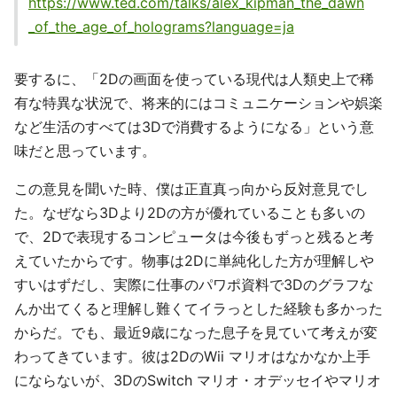
https://www.ted.com/talks/alex_kipman_the_dawn
_of_the_age_of_holograms?language=ja
要するに、「2Dの画面を使っている現代は人類史上で稀
有な特異な状況で、将来的にはコミュニケーションや娯楽
など生活のすべては3Dで消費するようになる」という意
味だと思っています。
この意見を聞いた時、僕は正直真っ向から反対意見でし
た。なぜなら3Dより2Dの方が優れていることも多いの
で、2Dで表現するコンピュータは今後もずっと残ると考
えていたからです。物事は2Dに単純化した方が理解しや
すいはずだし、実際に仕事のパワポ資料で3Dのグラフな
んか出てくると理解し難くてイラっとした経験も多かった
からだ。でも、最近9歳になった息子を見ていて考えが変
わってきています。彼は2DのWii マリオはなかなか上手
にならないが、3DのSwitch マリオ・オデッセイやマリオ