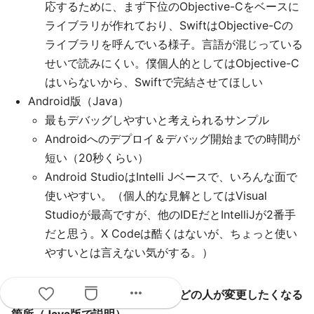
応するために、まず下位のObjective-Cをベースに
ライブラリが作れており、SwiftはObjective-Cの
ライブラリを呼んでいる様子。言語が混じっている
せいで読みにくい。僕個人的としてはObjective-C
はいらないから、Swiftで完結させてほしい
Android版（Java）
最もデバッグしやすいと考えられるサンプル
Androidへのデプロイ＆デバッグ開始までの時間が
短い（20秒くらい）
Android StudioはIntelli Jベースで、いろんな面で
使いやすい。（個人的な見解としてはVisual
Studioが最高ですが、他のIDEだとIntelliJが2番手
だと思う。X Codeは酷くはないが、ちょっと使い
やすいとは言えない気がする。）
more_horiz
サンプルコードで、たぶんほとんどの人が変更したくなる
箇所（Java版で説明）