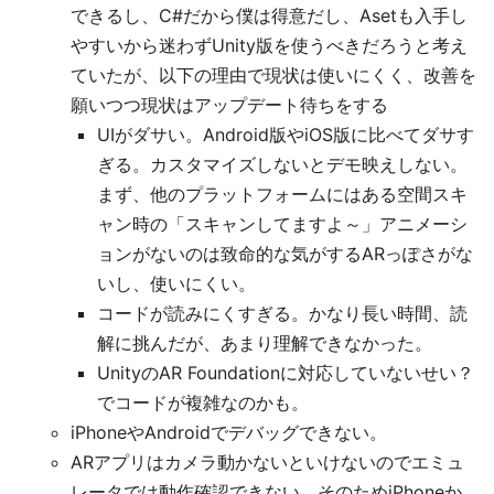
できるし、C#だから僕は得意だし、Asetも入手し
やすいから迷わずUnity版を使うべきだろうと考え
ていたが、以下の理由で現状は使いにくく、改善を
願いつつ現状はアップデート待ちをする
UIがダサい。Android版やiOS版に比べてダサす
ぎる。カスタマイズしないとデモ映えしない。
まず、他のプラットフォームにはある空間スキ
ャン時の「スキャンしてますよ～」アニメーシ
ョンがないのは致命的な気がするARっぽさがな
いし、使いにくい。
コードが読みにくすぎる。かなり長い時間、読
解に挑んだが、あまり理解できなかった。
UnityのAR Foundationに対応していないせい？
でコードが複雑なのかも。
iPhoneやAndroidでデバッグできない。
ARアプリはカメラ動かないといけないのでエミュ
レータでは動作確認できない。そのためiPhoneか