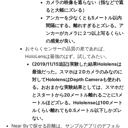
カメラの映像を遮らない（指などで遮
ると大幅にズレる）
アンカーを少なくとも5メートル以内
間隔にする。離れすぎるとズレる。ア
ンカーがカメラに２つ以上写るくらい
の感覚が良い。
おそらくセンサーの品質の差であれば、
HoloLensは最強のはず。試してみたい。
(2019/11/15追記)実験した結果Hololensは
最強だった。スマホは２Dカメラのみなのに
対してHololensはDepth Cameraも使われ
る。おおまかな実験結果としては、スマホだ
とスタートから20メートル離れるごとに1メ
ートルほどズレる。Hololenseは100メート
ルくらい離れても0.5メートル以下しかズレ
ない。
Near Byで探せる距離は、サンプルアプリのデフォル