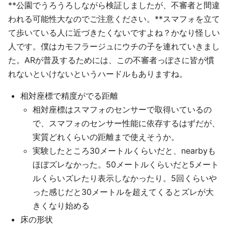
**公園でうろうろしながら検証しましたが、不審者と間違
われる可能性大なのでご注意ください。**スマフォを立て
て歩いている人に近づきたくないですよね？かなり怪しい
人です。僕はカモフラージュにウチの子を連れていきまし
た。ARが普及するためには、この不審者っぽさに皆が慣
れないといけないというハードルもありますね。
相対座標で精度がでる距離
相対座標はスマフォのセンサーで取得いているの
で、スマフォのセンサー性能に依存するはずだが、
実質どれくらいの距離まで使えそうか。
実験したところ30メートルくらいだと、nearbyも
ほぼズレなかった。50メートルくらいだと5メート
ルくらいズレたり表示しなかったり。5回くらいや
った感じだと30メートルを超えてくるとズレが大
きくなり始める
床の形状