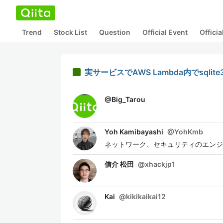
Trend
Stock List
Question
Official Event
Offici
実サービスでAWS Lambda内でsqlit
@
Big_Tarou
Yoh Kamibayashi
@
YohKmb
ネットワーク、セキュリティのエンジニ
信介 松田
@
xhackjp1
Kai
@
kikikaikai12