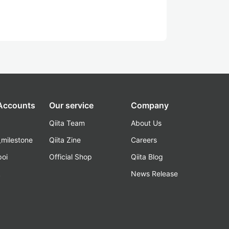
 Accounts
Our service
Company
Qiita Team
About Us
_milestone
Qiita Zine
Careers
poi
Official Shop
Qiita Blog
k
News Release