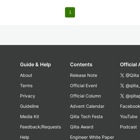
1
Guide & Help
Contents
Official
About
Release Note
@Qiita
Terms
Official Event
@qiita
Privacy
Official Column
@qiita
Guideline
Advent Calendar
Faceboo
Media Kit
Qiita Tech Festa
YouTube
Feedback/Requests
Qiita Award
Podcast
Help
Engineer White Paper