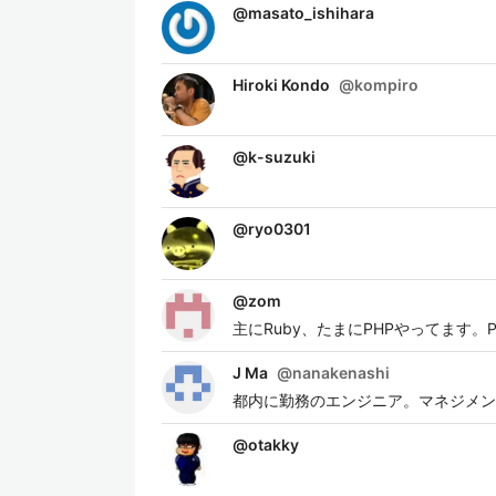
@
masato_ishihara
Hiroki Kondo
@
kompiro
@
k-suzuki
@
ryo0301
@
zom
主にRuby、たまにPHPやってます
J Ma
@
nanakenashi
都内に勤務のエンジニア。マネジメン
@
otakky