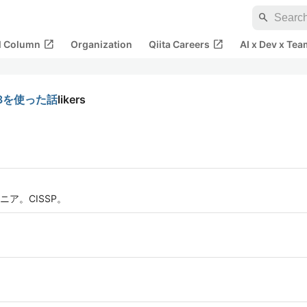
search
open_in_new
open_in_new
al Column
Organization
Qiita Careers
AI x Dev x Tea
e3を使った話
likers
ア。CISSP。