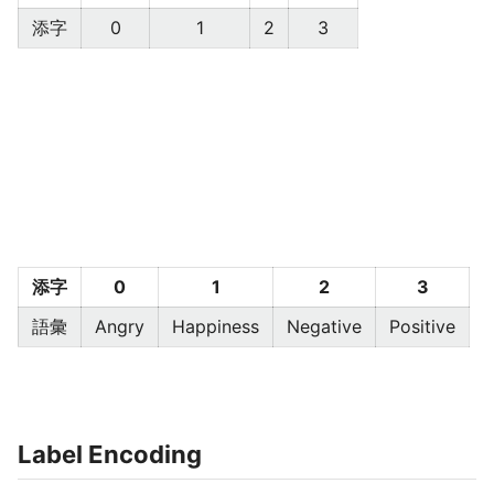
添字
0
1
2
3
添字
0
1
2
3
語彙
Angry
Happiness
Negative
Positive
Label Encoding​