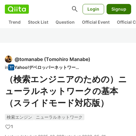
search
Login
Signup
Trend
Stock List
Question
Official Event
Official
@
tomanabe
(
Tomohiro Manabe
)
in
Yahoo!デベロッパーネットワーク
（検索エンジニアのための）ニ
ューラルネットワークの基本
（スライドモード対応版）
検索エンジン
ニューラルネットワーク
1