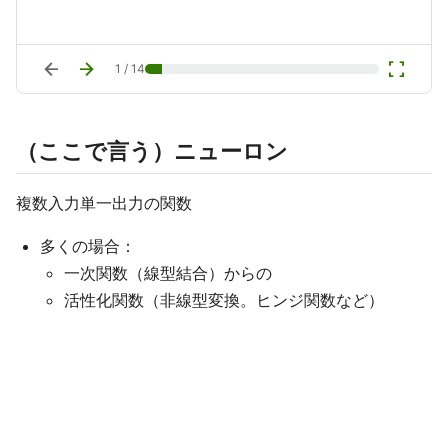
arrow_back
arrow_forward
fullscreen
1
/
14
（ここで言う）ニューロン​
複数入力単一出力の関数​
多くの場合：​
一次関数（線型結合）からの​
活性化関数（非線型変換。ヒンジ関数など）​