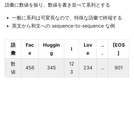
語彙に数値を振り、数値を書き並べて系列とする​
一般に系列は可変長なので、特殊な語彙で終端する​
英文から和文への sequence-to-sequence な例​
語
Fac
Huggin
Lov
..
[EOS
I
彙
e
g
e
.
]
数
12
456
345
234
...
901
値
3