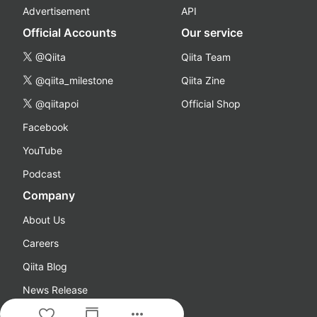
Advertisement
API
Official Accounts
Our service
@Qiita
Qiita Team
@qiita_milestone
Qiita Zine
@qiitapoi
Official Shop
Facebook
YouTube
Podcast
Company
About Us
Careers
Qiita Blog
News Release
more_horiz