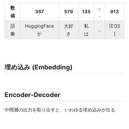
数
..
357
579
135
913
値
.
語
HuggingFace
大好
私
[EOS
...
彙
が
き
は
]
埋め込み (Embedding)​
Encoder-Decoder​
中間層の出力を取り出すと、いわゆる埋め込みが出る​