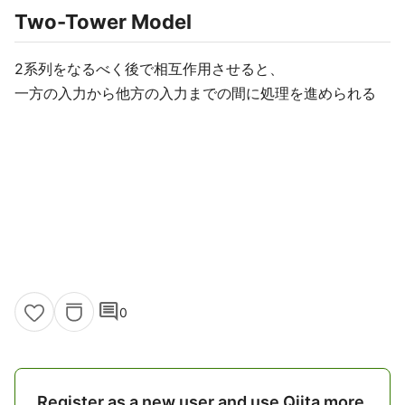
Two-Tower Model​
2系列をなるべく後で相互作用させると、​
一方の入力から他方の入力までの間に処理を進められる
comment
0
Register as a new user and use Qiita more