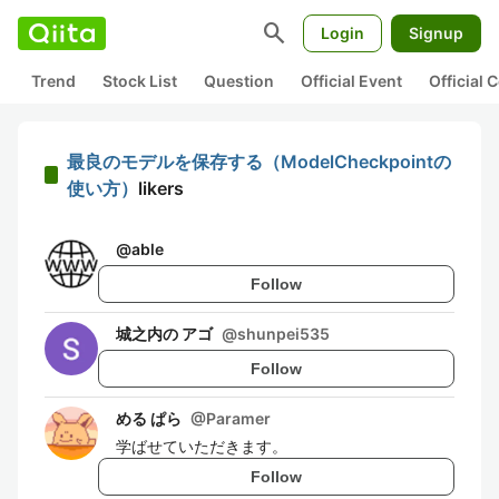
search
Login
Signup
Trend
Stock List
Question
Official Event
Official
最良のモデルを保存する（ModelCheckpointの
使い方）
likers
@
able
Follow
城之内の アゴ
@
shunpei535
Follow
める ぱら
@
Paramer
学ばせていただきます。
Follow