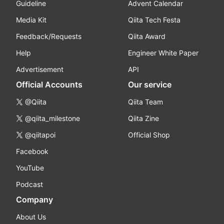
Guideline
Advent Calendar
Media Kit
Qiita Tech Festa
Feedback/Requests
Qiita Award
Help
Engineer White Paper
Advertisement
API
Official Accounts
Our service
@Qiita
Qiita Team
@qiita_milestone
Qiita Zine
@qiitapoi
Official Shop
Facebook
YouTube
Podcast
Company
About Us