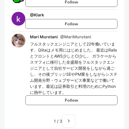
Follow
@
Klark
Follow
Mari Murotani
@
MariMurotani
フルスタックエンジニアとして22年働いていま
す。Qiitaはメモ用にはじめました。 最近はRails
とフロントとAWS少しとCI少し。 ガラケーから
スマフォに移行した全盛期をフルスタックエン
ジニアとして自社サービス開発をしながら過ご
し、その後ブリッジSEやPM業をしながらシステ
ム開発分野・ウェブサービス事業などで働いて
います。最近は証券取引と料理のためにPython
に熱中しています。
Follow
navigate_next
1
/
3