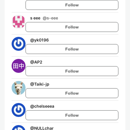
Follow
s eee
@
s-eee
Follow
@
yk0196
Follow
@
AP2
Follow
@
Taiki-jp
Follow
@
chelseeea
Follow
@
NULLchar