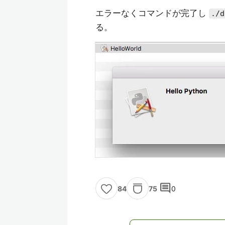
エラーなくコマンドが完了し
./d
る。
comment
75
0
84