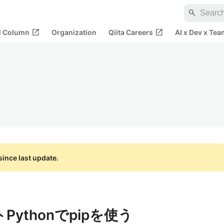
search
open_in_new
open_in_new
al Column
Organization
Qiita Careers
AI x Dev x Tea
ince last update.
Pythonでpipを使う