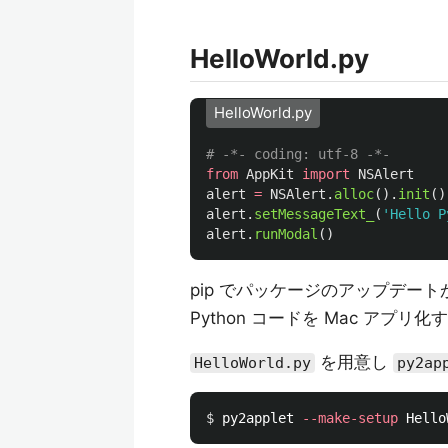
HelloWorld.py
HelloWorld.py
from
AppKit
import
NSAlert
alert
=
NSAlert
.
alloc
().
init
()
alert
.
setMessageText_
(
'
Hello P
alert
.
runModal
()
pip でパッケージのアップデー
Python コードを Mac アプ
を用意し
HelloWorld.py
py2ap
$ 
py2applet 
--make-setup
 Hello