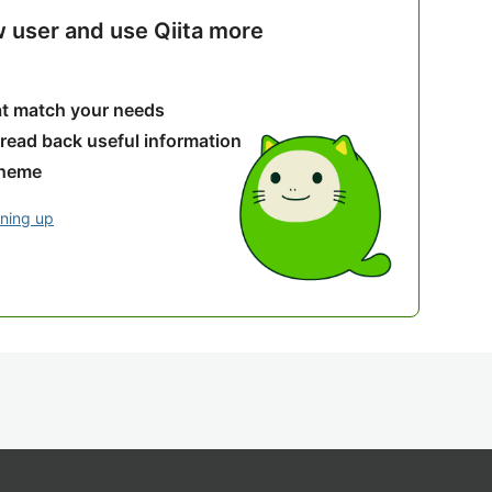
w user and use Qiita more
hat match your needs
 read back useful information
theme
gning up