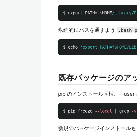
$ 
export 
PATH
=
"
$HOME
/Library/P
永続的にパスを通すよう
.bash_
$ 
echo
'export PATH="$HOME/Lib
既存パッケージのア
pip のインストール同様、--u
$ 
pip freeze 
--local
 | 
grep
-v
新規のパッケージインストールも -