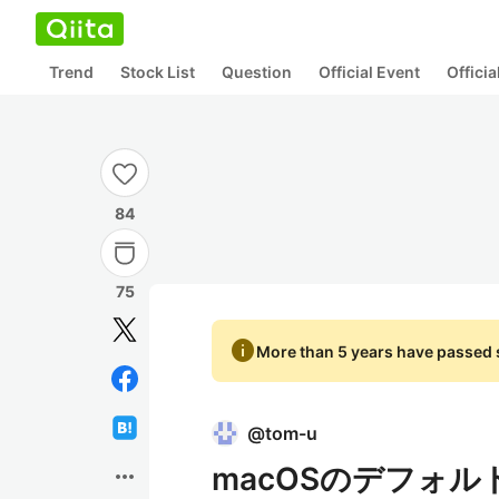
Trend
Stock List
Question
Official Event
Offici
84
75
info
More than 5 years have passed s
@
tom-u
macOSのデフォルト
more_horiz