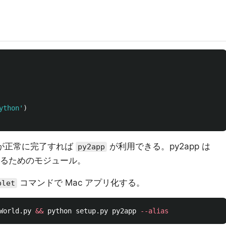
ython
'
)
トが正常に完了すれば
が利用できる。py2app は
py2app
リ化するためのモジュール。
コマンドで Mac アプリ化する。
plet
World.py 
&&
 python setup.py py2app 
--alias