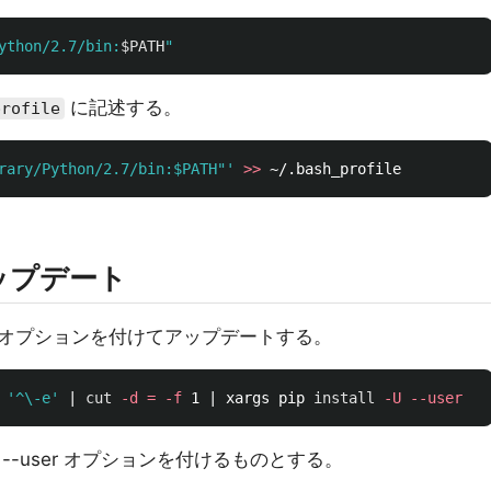
ython/2.7/bin:
$PATH
"
に記述する。
profile
rary/Python/2.7/bin:$PATH"'
>>
ップデート
ser オプションを付けてアップデートする。
'^\-e'
 | 
cut
-d
=
-f
 1 | xargs pip 
install
-U
--user
-user オプションを付けるものとする。