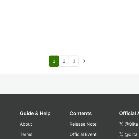
navigate_next
1
2
3
Guide & Help
Contents
Official
About
Release Note
@Qiita
Terms
Official Event
@qiita