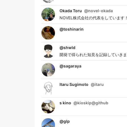
Okada Toru
@
novel-okada
NOVEL株式会社の代表をしています
@
toshinarin
@
shwld
開発で得られた知見を記録していきま
@
sagaraya
Itaru Sugimoto
@
itaru
s kino
@
kioskip@github
@
glp