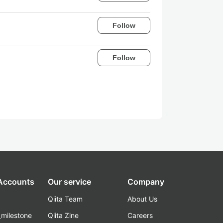
Follow
Follow
 Accounts
Our service
Company
Qiita Team
About Us
_milestone
Qiita Zine
Careers