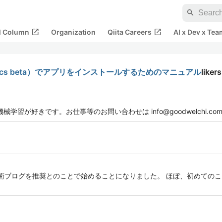
search
open_in_new
open_in_new
al Column
Organization
Qiita Careers
AI x Dev x Tea
hlytics beta）でアプリをインストールするためのマニュアル
likers
rと機械学習が好きです。お仕事等のお問い合わせは info@goodwelchi.co
で技術ブログを推奨とのことで始めることになりました。 ほぼ、初めての