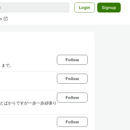
Login
Signup
open_in_new
m
Follow
m まで。
Follow
Follow
ことばかりですが一歩一歩頑張り
Follow