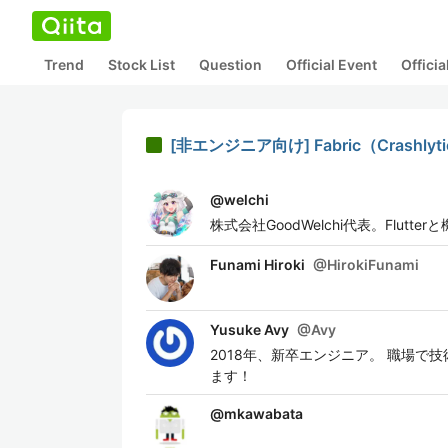
Trend
Stock List
Question
Official Event
Offici
[非エンジニア向け] Fabric（Cras
@
welchi
株式会社GoodWelchi代表。Flutte
Funami Hiroki
@
HirokiFunami
Yusuke Avy
@
Avy
2018年、新卒エンジニア。 職場
ます！
@
mkawabata