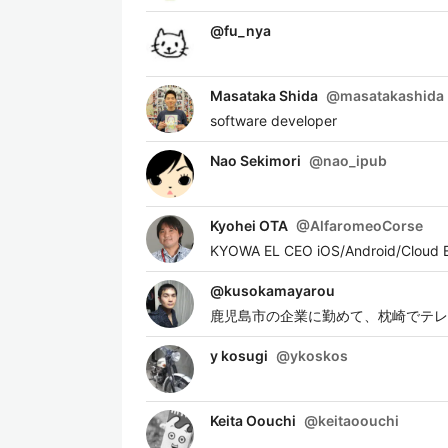
@
fu_nya
Masataka Shida
@
masatakashida
software developer
Nao Sekimori
@
nao_ipub
Kyohei OTA
@
AlfaromeoCorse
KYOWA EL CEO iOS/Android/Cloud E
@
kusokamayarou
鹿児島市の企業に勤めて、枕崎でテレ
y kosugi
@
ykoskos
Keita Oouchi
@
keitaoouchi