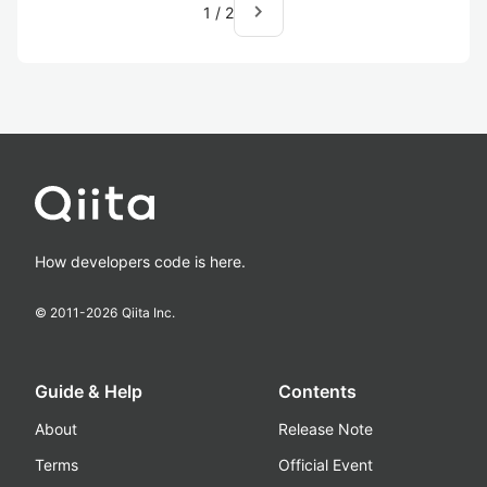
navigate_next
1
/
2
How developers code is here.
© 2011-
2026
Qiita Inc.
Guide & Help
Contents
About
Release Note
Terms
Official Event