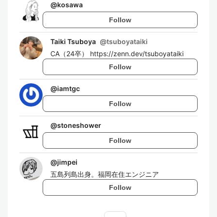
@
kosawa
Follow
Taiki Tsuboya
@
tsuboyataiki
CA（24卒） https://zenn.dev/tsuboyataiki
Follow
@
iamtgc
Follow
@
stoneshower
Follow
@
jimpei
五島列島出身。福岡在住エンジニア
Follow