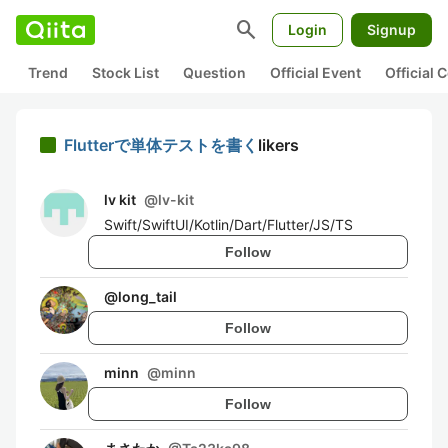
search
Login
Signup
Trend
Stock List
Question
Official Event
Official
Flutterで単体テストを書く
likers
lv kit
@
lv-kit
Swift/SwiftUI/Kotlin/Dart/Flutter/JS/TS
Follow
@
long_tail
Follow
minn
@
minn
Follow