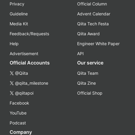
Privacy
Official Column
Guideline
Advent Calendar
Media Kit
Qiita Tech Festa
Feedback/Requests
Qiita Award
Help
Engineer White Paper
Advertisement
API
Official Accounts
Our service
@Qiita
Qiita Team
@qiita_milestone
Qiita Zine
@qiitapoi
Official Shop
Facebook
YouTube
Podcast
Company