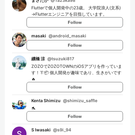
まさたか
@
Ta23ka98
Flutterで個人開発中の23歳。 大学院浪人(文系)
→Flutterエンジニアを目指しています。
Follow
masaki
@
android_masaki
Follow
續橋 涼
@
tsuzuki817
ZOZOでZOZOTOWNのiOSアプリを作っていま
す！👔📦 個人開発が趣味であり、生きがいです
🔥
Follow
Kenta Shimizu
@
shimizu_saffle
🐬
Follow
S Iwasaki
@
s9i_94