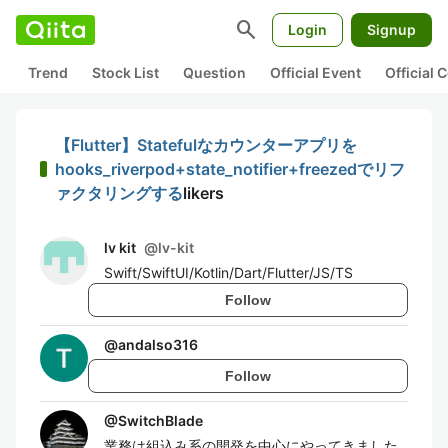
search
Login
Signup
Trend
Stock List
Question
Official Event
Official
【Flutter】Statefulなカウンターアプリを
hooks_riverpod+state_notifier+freezedでリフ
ァクタリングする
likers
lv kit
@
lv-kit
Swift/SwiftUI/Kotlin/Dart/Flutter/JS/TS
Follow
@
andalso316
Follow
@
SwitchBlade
業務は組込み系の開発を中心にやってきました