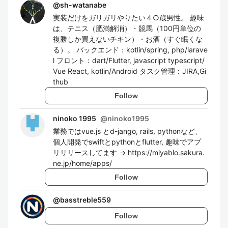
@
sh-watanabe
実装だけをガリガリやりたい４○歳男性。 趣味
は、テニス（肥満解消）・競馬（100円単位の
複勝しか買えないチキン）・お酒（すぐ眠くな
る）。 バックエンド：kotlin/spring, php/larave
l フロント：dart/Flutter, javascript typescript/
Vue React, kotlin/Android タスク管理：JIRA,Gi
thub
Follow
ninoko 1995
@
ninoko1995
業務ではvue.js とd-jango, rails, pythonなど、
個人開発でswiftとpythonとflutter, 趣味でアプ
リリリースしてます → https://miyablo.sakura.
ne.jp/home/apps/
Follow
@
basstreble559
Follow