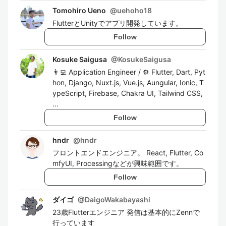
Tomohiro Ueno
@
uehoho18
FlutterとUnityでアプリ開発しています。
Follow
Kosuke Saigusa
@
KosukeSaigusa
👨‍💻 Application Engineer / ⚙️ Flutter, Dart, Pyt
hon, Django, Nuxt.js, Vue.js, Aungular, Ionic, T
ypeScript, Firebase, Chakra UI, Tailwind CSS,
...
Follow
hndr
@
hndr
フロントエンドエンジニア。 React, Flutter, Co
mfyUI, Processingなどが興味範囲です。
Follow
ダイゴ
@
DaigoWakabayashi
23歳Flutterエンジニア 発信は基本的にZennで
行っています