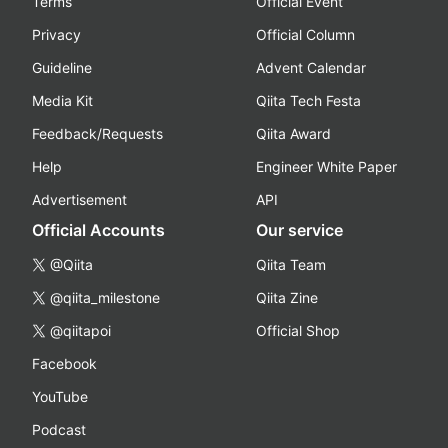
Terms
Official Event
Privacy
Official Column
Guideline
Advent Calendar
Media Kit
Qiita Tech Festa
Feedback/Requests
Qiita Award
Help
Engineer White Paper
Advertisement
API
Official Accounts
Our service
@Qiita
Qiita Team
@qiita_milestone
Qiita Zine
@qiitapoi
Official Shop
Facebook
YouTube
Podcast