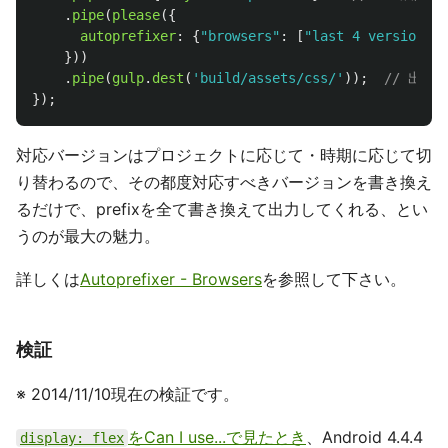
.
pipe
(
please
({
autoprefixer
:
{
"
browsers
"
:
[
"
last 4 versions
"
,
}))
.
pipe
(
gulp
.
dest
(
'
build/assets/css/
'
));
// 出力
});
対応バージョンはプロジェクトに応じて・時期に応じて切
り替わるので、その都度対応すべきバージョンを書き換え
るだけで、prefixを全て書き換えて出力してくれる、とい
うのが最大の魅力。
詳しくは
Autoprefixer - Browsers
を参照して下さい。
検証
※ 2014/11/10現在の検証です。
をCan I use...で見たとき
、Android 4.4.4
display: flex