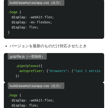
build/assets/css/app.css（出力）
.hoge
{
display
:
-webkit-flex
;
display
:
-ms-flexbox
;
display
:
flex
;
}
バージョンを最新のものだけ対応させたとき
gulpfile.js（一部抜粋）
.
pipe
(
please
({
autoprefixer
:
{
"
browsers
"
:
[
"
last 1 versions
"
]
})
build/assets/css/app.css（出力）
.hoge
{
display
:
-webkit-flex
;
display
:
flex
;