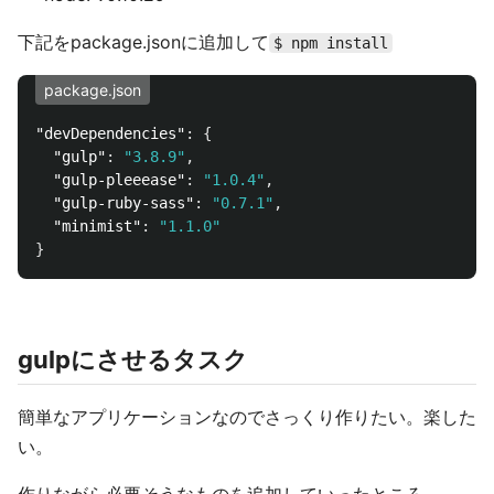
下記をpackage.jsonに追加して
$ npm install
package.json
"devDependencies"
:
{
"gulp"
:
"3.8.9"
,
"gulp-pleeease"
:
"1.0.4"
,
"gulp-ruby-sass"
:
"0.7.1"
,
"minimist"
:
"1.1.0"
}
gulpにさせるタスク
簡単なアプリケーションなのでさっくり作りたい。楽した
い。