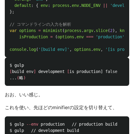
default
:
{
env
:
process
.
env
.
NODE_ENV
||
'
developme
};
// コマンドラインの入力を解析
var
options
=
minimist
(
process
.
argv
.
slice
(
2
),
knownO
isProduction
=
(
options
.
env
===
'
production
'
)
?
console
.
log
(
'
[build env]
'
,
options
.
env
,
'
[is product
$ 
[
build 
env
]
 development 
[
is production] 
false
...
(
略
)
おお、いい感じ。
これを使い、先ほどのminifierの設定を切り替えて、
$ 
gulp 
--env
$ 