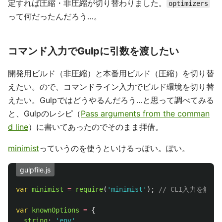
定すれば圧縮・非圧縮が切り替わりました。
optimizers
って何だったんだろう…。
コマンド入力でGulpに引数を渡したい
開発用ビルド（非圧縮）と本番用ビルド（圧縮）を切り替
えたい。ので、コマンドライン入力でビルド環境を切り替
えたい。Gulpではどうやるんだろう…と思って調べてみる
と、Gulpのレシピ（
Pass arguments from the comman
d line
）に書いてあったのでそのまま拝借。
minimist
っていうのを使うといけるっぽい。ぽい。
gulpfile.js
var
minimist
=
require
(
'
minimist
'
);
// CLI入力を解析
var
knownOptions
=
{
string
:
'
env
'
,