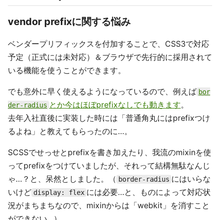
vendor prefixに関する悩み
ベンダープリフィックスを付加することで、CSS3で対応
予定（正式には未対応）＆ブラウザで先行的に採用されて
いる機能を使うことができます。
でも意外に早く使えるようになっているので、例えば
bor
とか今はほぼprefixなしでも動きます
。
der-radius
去年入社直後に実装した時には「普通角丸にはprefixつけ
るよね」と教えてもらったのに…。
SCSSでせっせとprefixを書き加えたり、我流のmixinを使
ってprefixをつけていましたが、それって結構無駄なんじ
ゃ…？と、呆然としました。（
にはいらな
border-radius
いけど
には必要…と、ものによって対応状
display: flex
況がまちまちなので、mixinからは「webkit」を消すこと
ができない…）