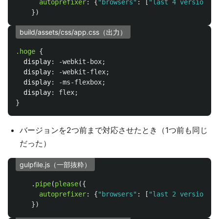
autoprefixer
:
{
"
browsers
"
:
[
"
last 4 versions
"
]
})
build/assets/css/app.css（出力）
.hoge
{
display
:
-webkit-box
;
display
:
-webkit-flex
;
display
:
-ms-flexbox
;
display
:
flex
;
}
バージョンを2つ前まで対応させたとき（1つ前も同じ
だった）
gulpfile.js（一部抜粋）
.
pipe
(
please
({
autoprefixer
:
{
"
browsers
"
:
[
"
last 2 versions
"
]
})