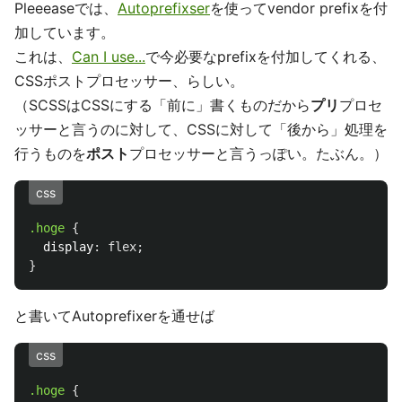
Pleeeaseでは、
Autoprefixser
を使ってvendor prefixを付
加しています。
これは、
Can I use...
で今必要なprefixを付加してくれる、
CSSポストプロセッサー、らしい。
（SCSSはCSSにする「前に」書くものだから
プリ
プロセ
ッサーと言うのに対して、CSSに対して「後から」処理を
行うものを
ポスト
プロセッサーと言うっぽい。たぶん。）
css
.hoge
{
display
:
flex
;
}
と書いてAutoprefixerを通せば
css
.hoge
{