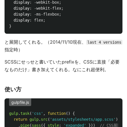
display
:
-webkit-box
;
display
:
-webkit-flex
;
display
:
-ms-flexbox
;
display
:
flex
;
}
と展開してくれる。（2014/11/10現在、
last 4 versions
指定時）
SCSSにせっせと書いていたprefixを、CSSに直接「必要
なものだけ」書き加えてくれる。なにこれ超便利。
使い方
gulpfile.js
gulp
.
task
(
'
css
'
,
function
()
{
return
gulp
.
src
(
'
assets/stylesheets/app.scss
'
)
.
pipe
(
sass
({
style
:
'
expanded
'
}))
// CSS展開