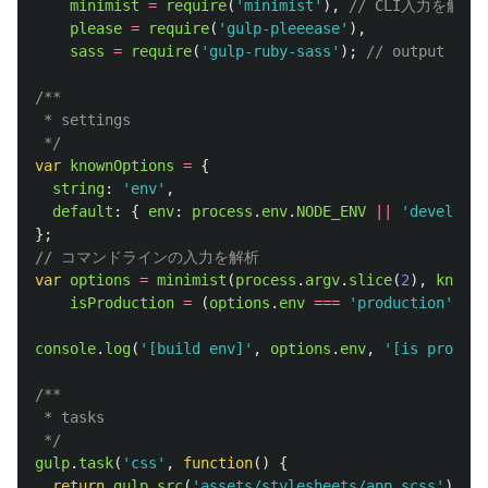
minimist
=
require
(
'
minimist
'
),
// CLI入力を解析
please
=
require
(
'
gulp-pleeease
'
),
sass
=
require
(
'
gulp-ruby-sass
'
);
// output 
/**

 * settings

 */
var
knownOptions
=
{
string
:
'
env
'
,
default
:
{
env
:
process
.
env
.
NODE_ENV
||
'
developme
};
// コマンドラインの入力を解析
var
options
=
minimist
(
process
.
argv
.
slice
(
2
),
knownO
isProduction
=
(
options
.
env
===
'
production
'
)
?
console
.
log
(
'
[build env]
'
,
options
.
env
,
'
[is product
/**

 * tasks

 */
gulp
.
task
(
'
css
'
,
function
()
{
return
gulp
.
src
(
'
assets/stylesheets/app.scss
'
)