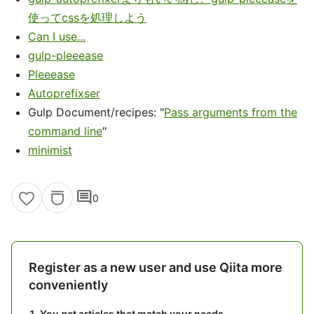
使ってcssを処理しよう
Can I use...
gulp-pleeease
Pleeease
Autoprefixser
Gulp Document/recipes: "
Pass arguments from the
command line
"
minimist
comment
0
Register as a new user and use Qiita more
conveniently
You get articles that match your needs