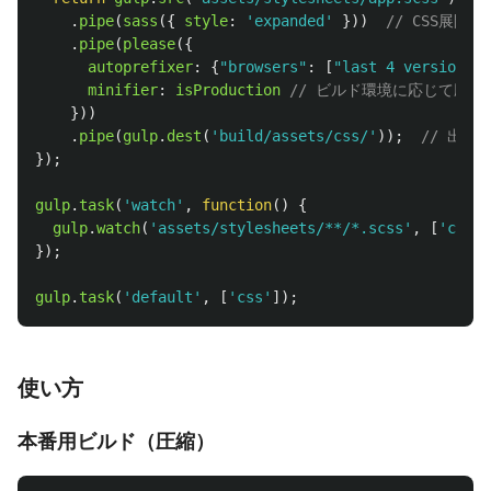
.
pipe
(
sass
({
style
:
'
expanded
'
}))
// CSS展開
.
pipe
(
please
({
autoprefixer
:
{
"
browsers
"
:
[
"
last 4 versions
"
,
minifier
:
isProduction
// ビルド環境に応じて圧縮
}))
.
pipe
(
gulp
.
dest
(
'
build/assets/css/
'
));
// 出力
});
gulp
.
task
(
'
watch
'
,
function
()
{
gulp
.
watch
(
'
assets/stylesheets/**/*.scss
'
,
[
'
css
'
]
});
gulp
.
task
(
'
default
'
,
[
'
css
'
]);
使い方
本番用ビルド（圧縮）