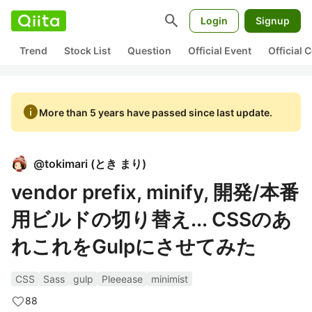
search
Login
Signup
Trend
Stock List
Question
Official Event
Official
info
More than 5 years have passed since last update.
@
tokimari
(
とき まり
)
vendor prefix, minify, 開発/本番
用ビルドの切り替え... CSSのあ
れこれをGulpにさせてみた
CSS
Sass
gulp
Pleeease
minimist
88