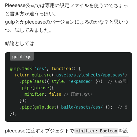
Pleeease公式では専用の設定ファイルを使うのでちょっ
と書き方が違うっぽい。
gulpとかpleeeaseのバージョンによるのかな？と思いつ
つ、試してみました。
結論としては
gulpfile.js
gulp
.
task
(
'
css
'
,
function
()
{
return
gulp
.
src
(
'
assets/stylesheets/app.scss
'
)
.
pipe
(
sass
({
style
:
'
expanded
'
}))
// CSS展開
.
pipe
(
please
({
minifier
:
false
// 圧縮しない
}))
.
pipe
(
gulp
.
dest
(
'
build/assets/css/
'
));
// 出力
});
pleeeaseに渡すオブジェクトで
を設
minifier: Boolean