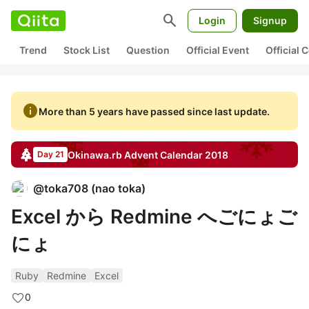
search
Login
Signup
Trend
Stock List
Question
Official Event
Official
info
More than 5 years have passed since last update.
Okinawa.rb
Advent Calendar
2018
Day 21
@
toka708
(
nao toka
)
Excel から Redmine へごにょご
にょ
Ruby
Redmine
Excel
0