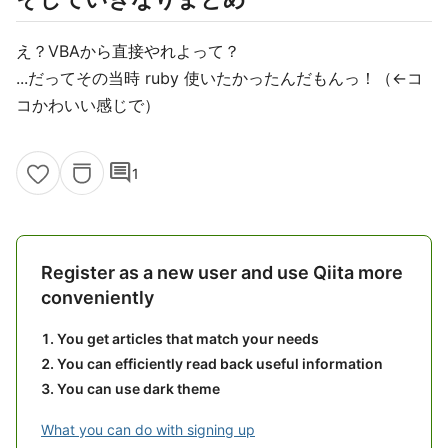
え？VBAから直接やれよって？
...だってその当時 ruby 使いたかったんだもんっ！（←コ
コかわいい感じで）
comment
1
Register as a new user and use Qiita more
conveniently
You get articles that match your needs
You can efficiently read back useful information
You can use dark theme
What you can do with signing up