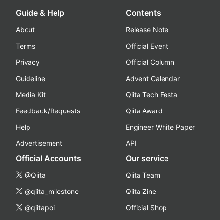
Guide & Help
Contents
About
Release Note
Terms
Official Event
Privacy
Official Column
Guideline
Advent Calendar
Media Kit
Qiita Tech Festa
Feedback/Requests
Qiita Award
Help
Engineer White Paper
Advertisement
API
Official Accounts
Our service
@Qiita
Qiita Team
@qiita_milestone
Qiita Zine
@qiitapoi
Official Shop