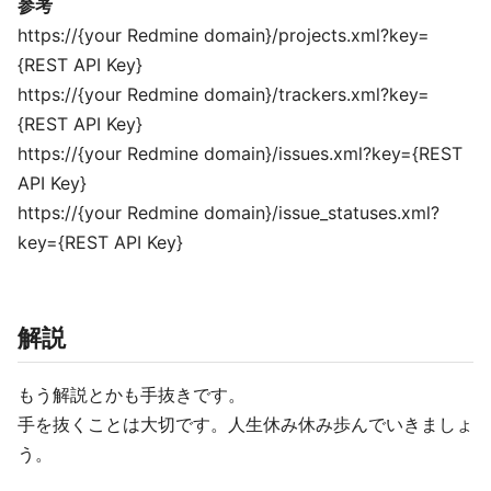
参考
https://{your Redmine domain}/projects.xml?key=
{REST API Key}
https://{your Redmine domain}/trackers.xml?key=
{REST API Key}
https://{your Redmine domain}/issues.xml?key={REST
API Key}
https://{your Redmine domain}/issue_statuses.xml?
key={REST API Key}
解説
もう解説とかも手抜きです。
手を抜くことは大切です。人生休み休み歩んでいきましょ
う。