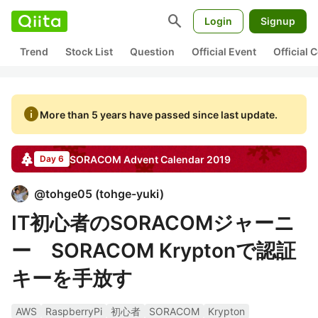
search
Login
Signup
Trend
Stock List
Question
Official Event
Official
info
More than 5 years have passed since last update.
SORACOM
Advent Calendar
2019
Day 6
@
tohge05
(
tohge-yuki
)
IT初心者のSORACOMジャーニ
ー SORACOM Kryptonで認証
キーを手放す
AWS
RaspberryPi
初心者
SORACOM
Krypton