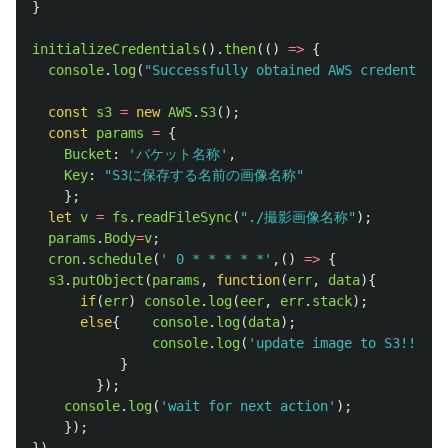
}
initializeCredentials
().
then
(()
=>
{
console
.
log
(
"
Successfully obtained AWS credentials
const
s3
=
new
AWS
.
S3
();
const
params
=
{
Bucket
:
'
バケット名称
'
,
Key
:
"
S3に保存する名前の画像名称
"
};
let
v
=
fs
.
readFileSync
(
"
./撮影画像名称
"
);
params
.
Body
=
v
;
cron
.
schedule
(
'
 0 * * * * *
'
,()
=>
{
s3
.
putObject
(
params
,
function
(
err
,
data
){
if
(
err
)
console
.
log
(
eer
,
err
.
stack
);
else
{
console
.
log
(
data
);
console
.
log
(
'
update image to S3!!
'
);
}
});
console
.
log
(
'
wait for next action
'
);
});
})