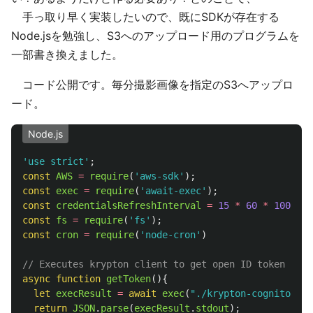
手っ取り早く実装したいので、既にSDKが存在する
Node.jsを勉強し、S3へのアップロード用のプログラムを
一部書き換えました。
コード公開です。毎分撮影画像を指定のS3へアップロ
ード。
Node.js
'
use strict
'
;
const
AWS
=
require
(
'
aws-sdk
'
);
const
exec
=
require
(
'
await-exec
'
);
const
credentialsRefreshInterval
=
15
*
60
*
1000
;
const
fs
=
require
(
'
fs
'
);
const
cron
=
require
(
'
node-cron
'
)
// Executes krypton client to get open ID token
async
function
getToken
(){
let
execResult
=
await
exec
(
"
./krypton-cognito
"
);
return
JSON
.
parse
(
execResult
.
stdout
);