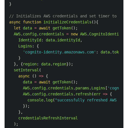
}
// Initializes AWS credentials and set timer to refr
async
function
initializeCredentials
(){
let
data
=
await
getToken
();
AWS
.
config
.
credentials
=
new
AWS
.
CognitoIdentityCr
IdentityId
:
data
.
identityId
,
Logins
:
{
'
cognito-identity.amazonaws.com
'
:
data
.
token
}
},
{
region
:
data
.
region
});
setInterval
(
async 
()
=>
{
data
=
await
getToken
();
AWS
.
config
.
credentials
.
params
.
Logins
[
'
cognito-
AWS
.
config
.
credentials
.
refresh
(
err
=>
{
console
.
log
(
"
successfully refreshed AWS cred
});
},
credentialsRefreshInterval
);