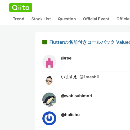
Trend
Stock List
Question
Official Event
Offici
Flutterの名前付きコールバック ValueC
@
rsei
いますえ
@
1mash0
@
wabisabimori
@
halisho