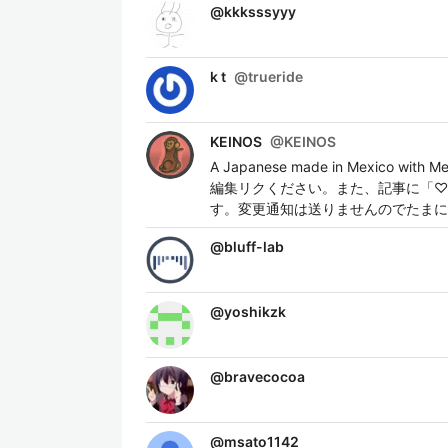
@
kkksssyyy
k t
@
trueride
KEINOS
@
KEINOS
A Japanese made in Mexico wit
編集リクください。また、記事に「♡
す。変更通知は送りませんのでたまに
@
bluff-lab
@
yoshikzk
@
bravecocoa
@
msato1142