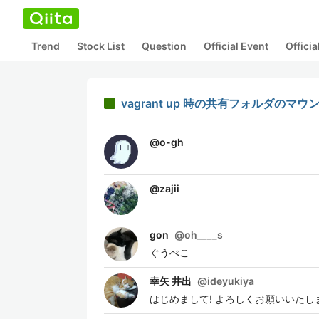
Trend
Stock List
Question
Official Event
Offici
vagrant up 時の共有フォルダのマ
@
o-gh
@
zajii
gon
@
oh____s
ぐうぺこ
幸矢 井出
@
ideyukiya
はじめまして! よろしくお願いいたし