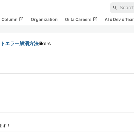
search
open_in_new
open_in_new
al Column
Organization
Qiita Careers
AI x Dev x Tea
ウントエラー解消方法
likers
ます！