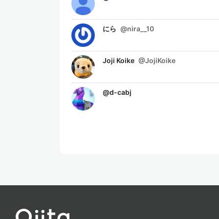
にら
@
nira__10
Joji Koike
@
JojiKoike
@
d-cabj