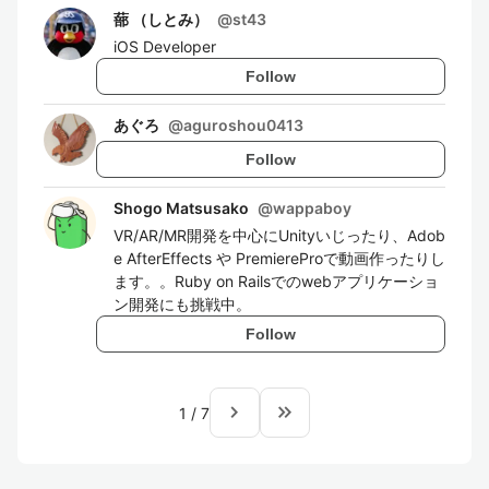
蔀 （しとみ）
@
st43
iOS Developer
Follow
あぐろ
@
aguroshou0413
Follow
Shogo Matsusako
@
wappaboy
VR/AR/MR開発を中心にUnityいじったり、Adob
e AfterEffects や PremiereProで動画作ったりし
ます。。Ruby on Railsでのwebアプリケーショ
ン開発にも挑戦中。
Follow
navigate_next
keyboard_double_arrow_right
1
/
7