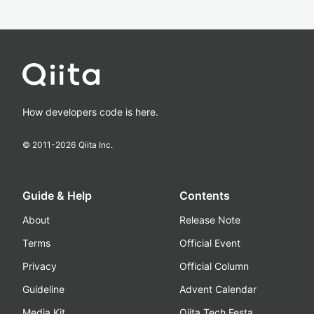
How developers code is here.
© 2011-
2026
Qiita Inc.
Guide & Help
Contents
About
Release Note
Terms
Official Event
Privacy
Official Column
Guideline
Advent Calendar
Media Kit
Qiita Tech Festa