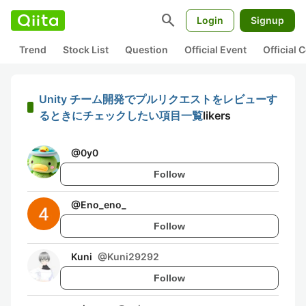
search
Login
Signup
Trend
Stock List
Question
Official Event
Official
Unity チーム開発でプルリクエストをレビューす
るときにチェックしたい項目一覧
likers
@
0y0
Follow
@
Eno_eno_
Follow
Kuni
@
Kuni29292
Follow