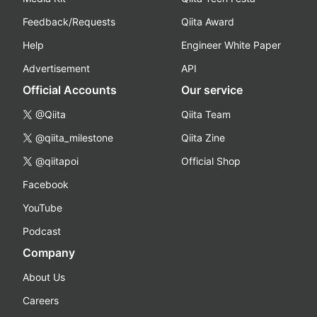
Feedback/Requests
Qiita Award
Help
Engineer White Paper
Advertisement
API
Official Accounts
Our service
@Qiita
Qiita Team
@qiita_milestone
Qiita Zine
@qiitapoi
Official Shop
Facebook
YouTube
Podcast
Company
About Us
Careers