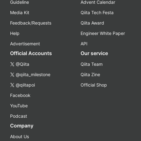
Guideline
Advent Calendar
Media Kit
Qiita Tech Festa
Feedback/Requests
Qiita Award
Help
Engineer White Paper
Advertisement
API
Official Accounts
Our service
@Qiita
Qiita Team
@qiita_milestone
Qiita Zine
@qiitapoi
Official Shop
Facebook
YouTube
Podcast
Company
About Us