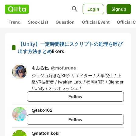
search
Login
Signup
Trend
Stock List
Question
Official Event
Official
【Unity】一定時間後にスクリプトの処理を呼び
出す方法まとめ
likers
もふるね
@
mofurune
ジョジョ好きなXRクリエイター / 大学院生 / 上
級VR技術者 / Iwaken Lab. / 福岡XR部 / Blender
/ Unity / オラオラッシュ /
Follow
@
tako162
Follow
@
nattohikoki