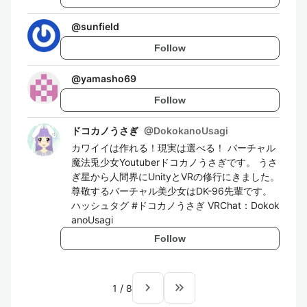
@
sunfield
Follow
@
yamasho69
Follow
ドコカノうさぎ
@
DokokanoUsagi
カワイイは作れる！現実は選べる！ バーチャル
魔法兎少女Youtuberドコカノうさぎです。 うさ
ぎ星から人間界にUnityとVRの修行にきました。
尊敬するバーチャル美少女はDK-96先輩です。
ハッシュタグ #ドコカノうさぎ VRChat：Dokok
anoUsagi
Follow
navigate_next
keyboard_double_arrow_right
1
/
8