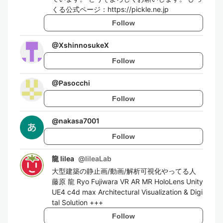
くる公式ページ：https://pickle.ne.jp
Follow
@
XshinnosukeX
Follow
@
Pasocchi
Follow
@
nakasa7001
Follow
龍 lilea
@
lileaLab
大型建築の静止画/動画/解析可視化やってる人
藤原 龍 Ryo Fujiwara VR AR MR HoloLens Unity
UE4 c4d max Architectural Visualization & Digi
tal Solution +++
Follow