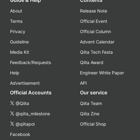
About
Release Note
Terms
Official Event
Privacy
Official Column
Guideline
Advent Calendar
Media Kit
Qiita Tech Festa
Feedback/Requests
Qiita Award
Help
Engineer White Paper
Advertisement
API
Official Accounts
Our service
@Qiita
Qiita Team
@qiita_milestone
Qiita Zine
@qiitapoi
Official Shop
Facebook