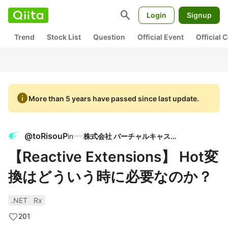
search
Login
Signup
Trend
Stock List
Question
Official Event
Official
info
More than 5 years have passed since last update.
@
toRisouP
in
株式会社 バーチャルキャスト
【Reactive Extensions】 Hot変
換はどういう時に必要なのか？
.NET
Rx
201