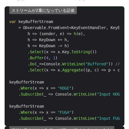
ストリームが2重になっている証拠
var
keyBufferStream
=
Observable
.
FromEvent
<
KeyEventHandler
,
KeyEvent
h
=>
(
sender
,
e
)
=>
h
(
e
),
h
=>
KeyDown
+=
h
,
h
=>
KeyDown
-=
h
)
.
Select
(
x
=>
x
.
Key
.
ToString
())
.
Buffer
(
4
,
1
)
.
Do
(
_
=>
Console
.
WriteLine
(
"Buffered"
))
// ←
.
Select
(
x
=>
x
.
Aggregate
((
p
,
c
)
=>
p
+
c
));
keyBufferStream
.
Where
(
x
=>
x
==
"HOGE"
)
.
Subscribe
(
_
=>
Console
.
WriteLine
(
"Input HOGE"
))
keyBufferStream
.
Where
(
x
=>
x
==
"FUGA"
)
.
Subscribe
(
_
=>
Console
.
WriteLine
(
"Input FUGA"
))