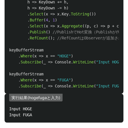
h
=>
KeyDown
+=
h
,
h
=>
KeyDown
-=
h
)
.
Select
(
x
=>
x
.
Key
.
ToString
())
.
Buffer
(
4
,
1
)
.
Select
(
x
=>
x
.
Aggregate
((
p
,
c
)
=>
p
+
c
))
.
Publish
()
//PublishでHot変換（Publishが代表
.
RefCount
();
//RefCountはObserverが追加さ
keyBufferStream
.
Where
(
x
=>
x
==
"HOGE"
)
.
Subscribe
(
_
=>
Console
.
WriteLine
(
"Input HOGE"
))
keyBufferStream
.
Where
(
x
=>
x
==
"FUGA"
)
.
Subscribe
(
_
=>
Console
.
WriteLine
(
"Input FUGA"
))
実行結果(hogefugaと入力)
Input HOGE
