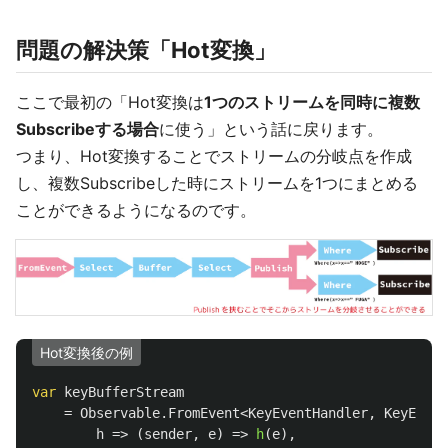
問題の解決策「Hot変換」
ここで最初の「Hot変換は
1つのストリームを同時に複数
Subscribeする場合
に使う」という話に戻ります。
つまり、Hot変換することでストリームの分岐点を作成
し、複数Subscribeした時にストリームを1つにまとめる
ことができるようになるのです。
Hot変換後の例
var
keyBufferStream
=
Observable
.
FromEvent
<
KeyEventHandler
,
KeyEvent
h
=>
(
sender
,
e
)
=>
h
(
e
),