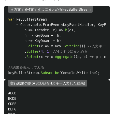
入力文字を4文字ずつにまとめるkeyBufferStream
var
keyBufferStream
=
Observable
.
FromEvent
<
KeyEventHandler
,
KeyEvent
h
=>
(
sender
,
e
)
=>
h
(
e
),
h
=>
KeyDown
+=
h
,
h
=>
KeyDown
-=
h
)
.
Select
(
x
=>
x
.
Key
.
ToString
())
//入力キーを文
.
Buffer
(
4
,
1
)
//4つずつにまとめる
.
Select
(
x
=>
x
.
Aggregate
((
p
,
c
)
=>
p
+
c
));
//結果を表示してみる
keyBufferStream
.
Subscribe
(
Console
.
WriteLine
);
実行結果の例(ABCDEFGHとキー入力した結果)
ABCD

BCDE

CDEF

DEFG
