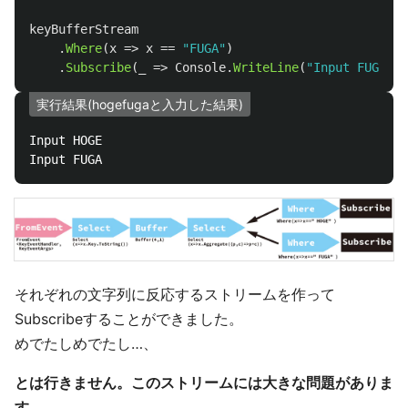
keyBufferStream
.
Where
(
x
=>
x
==
"FUGA"
)
.
Subscribe
(
_
=>
Console
.
WriteLine
(
"Input FUGA"
))
実行結果(hogefugaと入力した結果)
Input HOGE

それぞれの文字列に反応するストリームを作って
Subscribeすることができました。
めでたしめでたし…、
とは行きません。このストリームには大きな問題がありま
す。