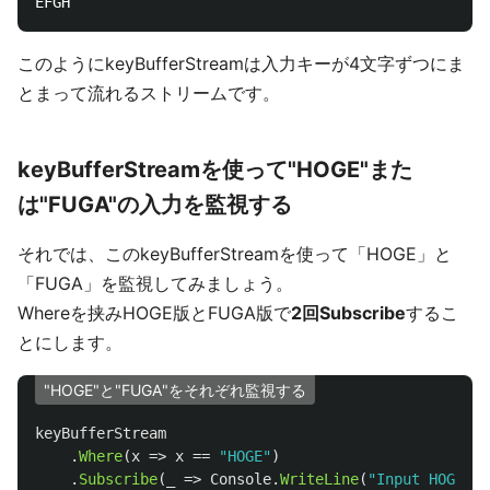
このようにkeyBufferStreamは入力キーが4文字ずつにま
とまって流れるストリームです。
keyBufferStreamを使って"HOGE"また
は"FUGA"の入力を監視する
それでは、このkeyBufferStreamを使って「HOGE」と
「FUGA」を監視してみましょう。
Whereを挟みHOGE版とFUGA版で
2回Subscribe
するこ
とにします。
"HOGE"と"FUGA"をそれぞれ監視する
keyBufferStream
.
Where
(
x
=>
x
==
"HOGE"
)
.
Subscribe
(
_
=>
Console
.
WriteLine
(
"Input HOGE"
))