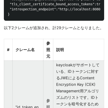
 "tls_client_certificate_bound_access_tokens":true,

 "introspection_endpoint":"http://localhost:8080/aut
以下2クレームが追加され、計29クレームとなりました。
参
#
クレーム名
照
説明
元
keycloakがサポートして
いる、IDトークンに対す
るJWEによるContent
Encryption Key (CEK)
Management用アルゴリ
ズムのリストです。IDト
参
ークンを暗号化するため
"id_token_en
照