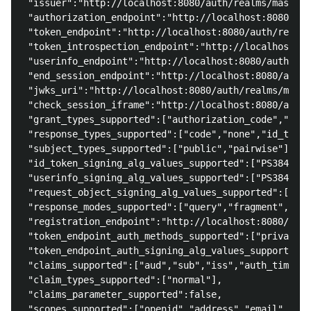
 "issuer":"http://localhost:8080/auth/realms/master"
 "authorization_endpoint":"http://localhost:8080/aut
 "token_endpoint":"http://localhost:8080/auth/realms
 "token_introspection_endpoint":"http://localhost:80
 "userinfo_endpoint":"http://localhost:8080/auth/rea
 "end_session_endpoint":"http://localhost:8080/auth/
 "jwks_uri":"http://localhost:8080/auth/realms/maste
 "check_session_iframe":"http://localhost:8080/auth/
 "grant_types_supported":["authorization_code","impl
 "response_types_supported":["code","none","id_token
 "subject_types_supported":["public","pairwise"],

 "id_token_signing_alg_values_supported":["PS384","E
 "userinfo_signing_alg_values_supported":["PS384","E
 "request_object_signing_alg_values_supported":["PS3
 "response_modes_supported":["query","fragment","for
 "registration_endpoint":"http://localhost:8080/auth
 "token_endpoint_auth_methods_supported":["private_k
 "token_endpoint_auth_signing_alg_values_supported":
 "claims_supported":["aud","sub","iss","auth_time","
 "claim_types_supported":["normal"],

 "claims_parameter_supported":false,

 "scopes_supported":["openid","address","email","mic