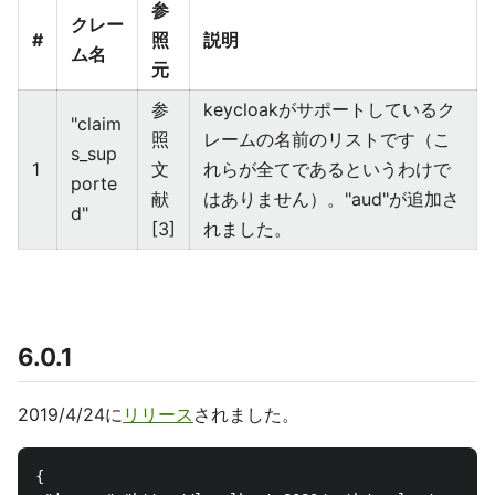
参
クレー
#
照
説明
ム名
元
参
keycloakがサポートしているク
"claim
照
レームの名前のリストです（こ
s_sup
1
文
れらが全てであるというわけで
porte
献
はありません）。"aud"が追加さ
d"
[3]
れました。
6.0.1
2019/4/24に
リリース
されました。
{
