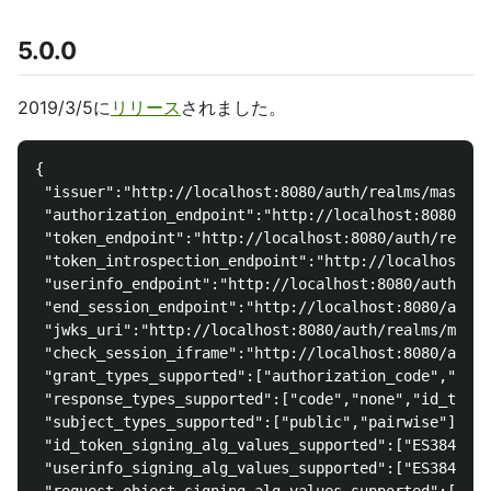
5.0.0
2019/3/5に
リリース
されました。
{

 "issuer":"http://localhost:8080/auth/realms/master"
 "authorization_endpoint":"http://localhost:8080/aut
 "token_endpoint":"http://localhost:8080/auth/realms
 "token_introspection_endpoint":"http://localhost:80
 "userinfo_endpoint":"http://localhost:8080/auth/rea
 "end_session_endpoint":"http://localhost:8080/auth/
 "jwks_uri":"http://localhost:8080/auth/realms/maste
 "check_session_iframe":"http://localhost:8080/auth/
 "grant_types_supported":["authorization_code","impl
 "response_types_supported":["code","none","id_token
 "subject_types_supported":["public","pairwise"],

 "id_token_signing_alg_values_supported":["ES384","R
 "userinfo_signing_alg_values_supported":["ES384","R