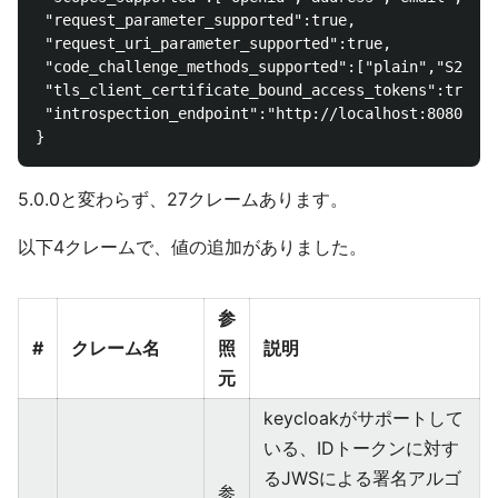
 "request_parameter_supported":true,

 "request_uri_parameter_supported":true,

 "code_challenge_methods_supported":["plain","S256"]
 "tls_client_certificate_bound_access_tokens":true,

 "introspection_endpoint":"http://localhost:8080/aut
5.0.0と変わらず、27クレームあります。
以下4クレームで、値の追加がありました。
参
#
クレーム名
照
説明
元
keycloakがサポートして
いる、IDトークンに対す
るJWSによる署名アルゴ
参