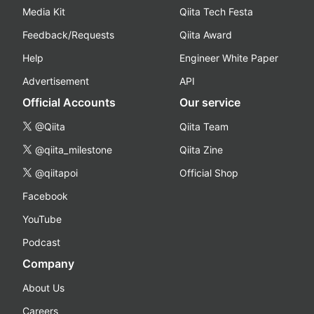
Media Kit
Qiita Tech Festa
Feedback/Requests
Qiita Award
Help
Engineer White Paper
Advertisement
API
Official Accounts
Our service
@Qiita
Qiita Team
@qiita_milestone
Qiita Zine
@qiitapoi
Official Shop
Facebook
YouTube
Podcast
Company
About Us
Careers