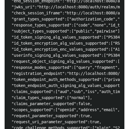
 "end_session_endpoint":"http://localhost:8080/auth/
 "jwks_uri":"http://localhost:8080/auth/realms/maste
 "check_session_iframe":"http://localhost:8080/auth/
 "grant_types_supported":["authorization_code","impl
 "response_types_supported":["code","none","id_token
 "subject_types_supported":["public","pairwise"],

 "id_token_signing_alg_values_supported":["PS384","E
 "id_token_encryption_alg_values_supported":["RSA-OA
 "id_token_encryption_enc_values_supported":["A128GC
 "userinfo_signing_alg_values_supported":["PS384","E
 "request_object_signing_alg_values_supported":["PS3
 "response_modes_supported":["query","fragment","for
 "registration_endpoint":"http://localhost:8080/auth
 "token_endpoint_auth_methods_supported":["private_k
 "token_endpoint_auth_signing_alg_values_supported":
 "claims_supported":["aud","sub","iss","auth_time","
 "claim_types_supported":["normal"],

 "claims_parameter_supported":false,

 "scopes_supported":["openid","address","email","mic
 "request_parameter_supported":true,

 "request_uri_parameter_supported":true,

 "code_challenge_methods_supported":["plain","S256"]