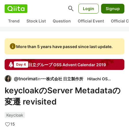
search
Login
Signup
Trend
Stock List
Question
Official Event
Official
info
More than 5 years have passed since last update.
日立グループ OSS
Advent Calendar
2019
Day 4
@
tnorimat
in
株式会社 日立製作所 Hitachi OSPO
keycloakのServer Metadataの
変遷 revisited
Keycloak
15