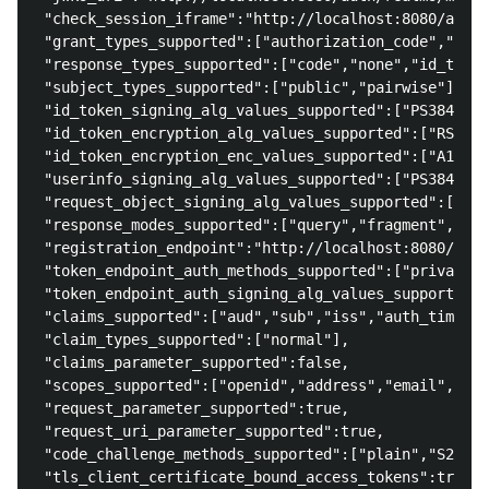
 "check_session_iframe":"http://localhost:8080/auth/
 "grant_types_supported":["authorization_code","impl
 "response_types_supported":["code","none","id_token
 "subject_types_supported":["public","pairwise"],

 "id_token_signing_alg_values_supported":["PS384","E
 "id_token_encryption_alg_values_supported":["RSA-OA
 "id_token_encryption_enc_values_supported":["A128GC
 "userinfo_signing_alg_values_supported":["PS384","E
 "request_object_signing_alg_values_supported":["PS3
 "response_modes_supported":["query","fragment","for
 "registration_endpoint":"http://localhost:8080/auth
 "token_endpoint_auth_methods_supported":["private_k
 "token_endpoint_auth_signing_alg_values_supported":
 "claims_supported":["aud","sub","iss","auth_time","
 "claim_types_supported":["normal"],

 "claims_parameter_supported":false,

 "scopes_supported":["openid","address","email","mic
 "request_parameter_supported":true,

 "request_uri_parameter_supported":true,

 "code_challenge_methods_supported":["plain","S256"]
 "tls_client_certificate_bound_access_tokens":true,
