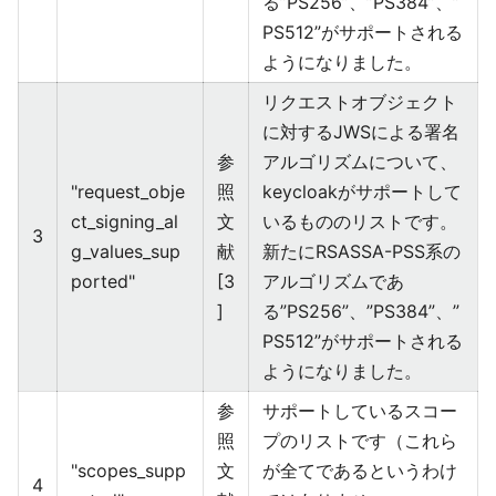
る”PS256”、”PS384”、”
PS512”がサポートされる
ようになりました。
リクエストオブジェクト
に対するJWSによる署名
参
アルゴリズムについて、
"request_obje
照
keycloakがサポートして
ct_signing_al
文
いるもののリストです。
3
g_values_sup
献
新たにRSASSA-PSS系の
ported"
[3
アルゴリズムであ
]
る”PS256”、”PS384”、”
PS512”がサポートされる
ようになりました。
参
サポートしているスコー
照
プのリストです（これら
"scopes_supp
文
が全てであるというわけ
4