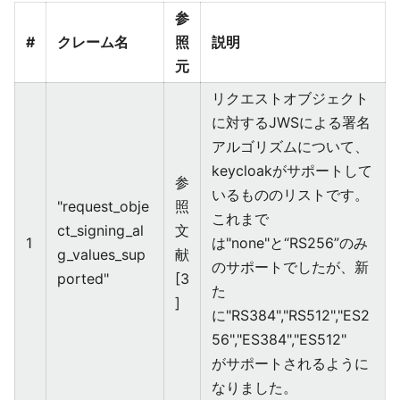
参
#
クレーム名
照
説明
元
リクエストオブジェクト
に対するJWSによる署名
アルゴリズムについて、
keycloakがサポートして
参
いるもののリストです。
"request_obje
照
これまで
ct_signing_al
文
1
は"none"と“RS256”のみ
g_values_sup
献
のサポートでしたが、新
ported"
[3
た
]
に"RS384","RS512","ES2
56","ES384","ES512"
がサポートされるように
なりました。