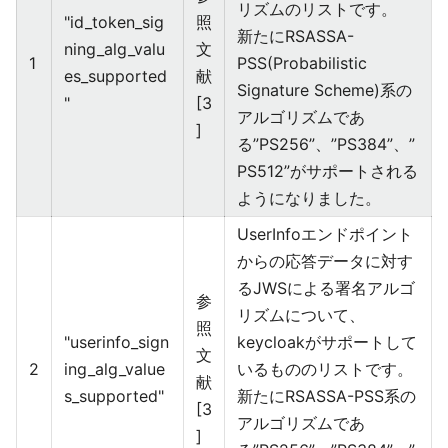
リズムのリストです。
"id_token_sig
照
新たにRSASSA-
ning_alg_valu
文
1
PSS(Probabilistic
es_supported
献
Signature Scheme)系の
"
[3
アルゴリズムであ
]
る”PS256”、”PS384”、”
PS512”がサポートされる
ようになりました。
UserInfoエンドポイント
からの応答データに対す
るJWSによる署名アルゴ
参
リズムについて、
照
"userinfo_sign
keycloakがサポートして
文
2
ing_alg_value
いるもののリストです。
献
s_supported"
新たにRSASSA-PSS系の
[3
アルゴリズムであ
]