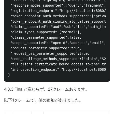
 "request_object_signing_alg_values_supported":["ES3
 "response_modes_supported":["query","fragment","for
 "registration_endpoint":"http://localhost:8080/auth
 "token_endpoint_auth_methods_supported":["private_k
 "token_endpoint_auth_signing_alg_values_supported":
 "claims_supported":["aud","sub","iss","auth_time","
 "claim_types_supported":["normal"],

 "claims_parameter_supported":false,

 "scopes_supported":["openid","address","email","off
 "request_parameter_supported":true,

 "request_uri_parameter_supported":true,

 "code_challenge_methods_supported":["plain","S256"]
 "tls_client_certificate_bound_access_tokens":true,

 "introspection_endpoint":"http://localhost:8080/aut
4.8.3.Finalと変わらず、27クレームあります。
以下1クレームで、値の追加がありました。