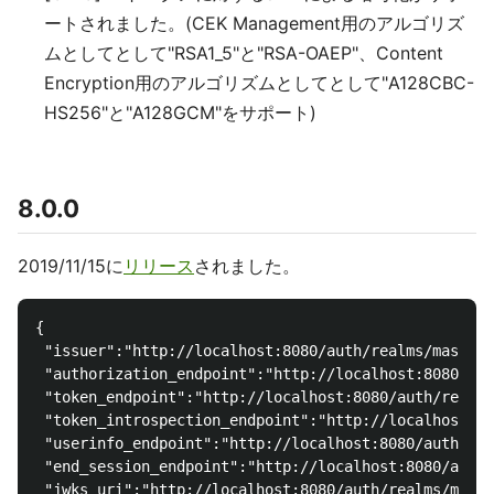
ートされました。(CEK Management用のアルゴリズ
ムとしてとして"RSA1_5"と"RSA-OAEP"、Content
Encryption用のアルゴリズムとしてとして"A128CBC-
HS256"と"A128GCM"をサポート)
8.0.0
2019/11/15に
リリース
されました。
{

 "issuer":"http://localhost:8080/auth/realms/master"
 "authorization_endpoint":"http://localhost:8080/aut
 "token_endpoint":"http://localhost:8080/auth/realms
 "token_introspection_endpoint":"http://localhost:80
 "userinfo_endpoint":"http://localhost:8080/auth/rea
 "end_session_endpoint":"http://localhost:8080/auth/
 "jwks_uri":"http://localhost:8080/auth/realms/maste