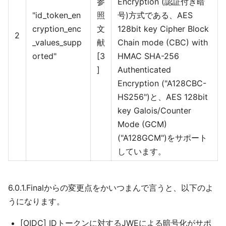
参
Encryption (認証付き暗
"id_token_en
照
号)方式である、AES
cryption_enc
文
128bit key Cipher Block
2
_values_supp
献
Chain mode (CBC) with
orted"
[3
HMAC SHA-256
]
Authenticated
Encryption ("A128CBC-
HS256")と、AES 128bit
key Galois/Counter
Mode (GCM)
("A128GCM")をサポート
しています。
6.0.1.Finalからの変更点をかいつまんで言うと、以下のよ
うになります。
[OIDC] IDトークンに対するJWEによる暗号化がサポ