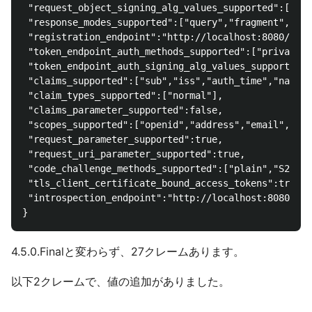
 "request_object_signing_alg_values_supported":["ES3
 "response_modes_supported":["query","fragment","for
 "registration_endpoint":"http://localhost:8080/auth
 "token_endpoint_auth_methods_supported":["private_k
 "token_endpoint_auth_signing_alg_values_supported":
 "claims_supported":["sub","iss","auth_time","name",
 "claim_types_supported":["normal"],

 "claims_parameter_supported":false,

 "scopes_supported":["openid","address","email","off
 "request_parameter_supported":true,

 "request_uri_parameter_supported":true,

 "code_challenge_methods_supported":["plain","S256"]
 "tls_client_certificate_bound_access_tokens":true,

 "introspection_endpoint":"http://localhost:8080/aut
4.5.0.Finalと変わらず、27クレームあります。
以下2クレームで、値の追加がありました。