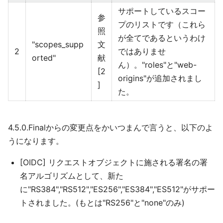
サポートしているスコー
参
プのリストです（これら
照
が全てであるというわけ
"scopes_supp
文
2
ではありませ
orted"
献
ん）。"roles"と"web-
[2
origins"が追加されまし
]
た。
4.5.0.Finalからの変更点をかいつまんで言うと、以下のよ
うになります。
[OIDC] リクエストオブジェクトに施される署名の署
名アルゴリズムとして、新た
に"RS384","RS512","ES256","ES384","ES512"がサポー
トされました。(もとは"RS256"と"none"のみ)