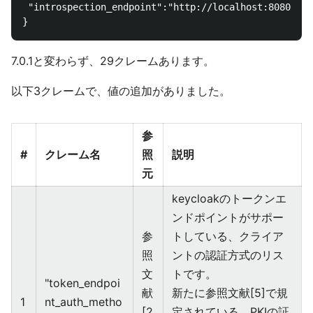
 "introspection_endpoint":"http://localhost:8080/aut
7.0.1と変わらず、29クレームあります。
以下3クレームで、値の追加がありました。
参
#
クレーム名
照
説明
元
keycloakのトークンエ
ンドポイントがサポー
参
トしている、クライア
照
ントの認証方式のリス
文
トです。
"token_endpoi
献
新たに参照文献[5]で規
1
nt_auth_metho
[2
定されている、PKIの証