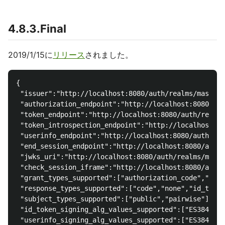
4.8.3.Final
2019/1/15に
リリース
されました。
{

 "issuer":"http://localhost:8080/auth/realms/master"
 "authorization_endpoint":"http://localhost:8080/aut
 "token_endpoint":"http://localhost:8080/auth/realms
 "token_introspection_endpoint":"http://localhost:80
 "userinfo_endpoint":"http://localhost:8080/auth/rea
 "end_session_endpoint":"http://localhost:8080/auth/
 "jwks_uri":"http://localhost:8080/auth/realms/maste
 "check_session_iframe":"http://localhost:8080/auth/
 "grant_types_supported":["authorization_code","impl
 "response_types_supported":["code","none","id_token
 "subject_types_supported":["public","pairwise"],

 "id_token_signing_alg_values_supported":["ES384","R
 "userinfo_signing_alg_values_supported":["ES384","R