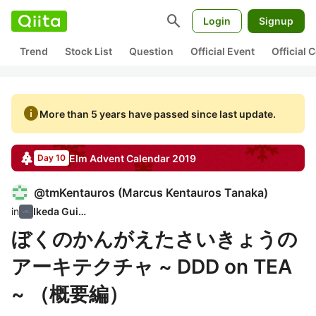
search
Login
Signup
Trend
Stock List
Question
Official Event
Official
info
More than 5 years have passed since last update.
Elm
Advent Calendar
2019
Day 10
@
tmKentauros
(
Marcus Kentauros Tanaka
)
in
Ikeda Guild
ぼくのかんがえたさいきょうの
アーキテクチャ ~ DDD on TEA
~ （概要編）