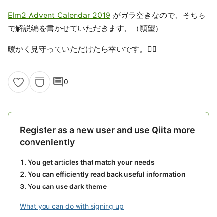
Elm2 Advent Calendar 2019
がガラ空きなので、そちら
で解説編を書かせていただきます。（願望）
暖かく見守っていただけたら幸いです。🙇‍♂️
comment
0
Register as a new user and use Qiita more
conveniently
You get articles that match your needs
You can efficiently read back useful information
You can use dark theme
What you can do with signing up