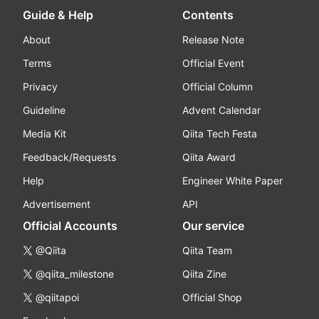
Guide & Help
Contents
About
Release Note
Terms
Official Event
Privacy
Official Column
Guideline
Advent Calendar
Media Kit
Qiita Tech Festa
Feedback/Requests
Qiita Award
Help
Engineer White Paper
Advertisement
API
Official Accounts
Our service
@Qiita
Qiita Team
@qiita_milestone
Qiita Zine
@qiitapoi
Official Shop