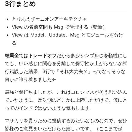
3行まとめ
とりあえずオニオンアーキテクチャ
View の名前空間も Msg で管理する（斬新）
View は Model、Update、Msg とモジュールを分け
る
結局全てはトレードオフ
だから多少シンプルさを犠牲にし
ても、いい感じに関心を分離して保守性が上がらないか試
行錯誤した結果、3行で「それ大丈夫？」ってなりそうな
何かに辿り着きました←
最強と銘打ちましたが、これはコロンブスがそう思い込ん
でいたように、反対側のどこかに上陸しただけで、僕にと
ってのインドではないような気もします。
マサカリを貰うために投稿するみたいなものなので、ぜひ
皆様のご意見をいただけらた嬉しいです。（ここまで保