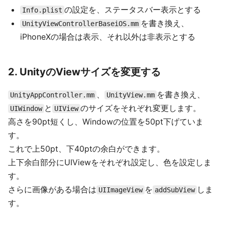
の設定を、ステータスバー表示とする
Info.plist
を書き換え、
UnityViewControllerBaseiOS.mm
iPhoneXの場合は表示、それ以外は非表示とする
2. UnityのViewサイズを変更する
、
を書き換え、
UnityAppController.mm
UnityView.mm
と
のサイズをそれぞれ変更します。
UIWindow
UIView
高さを90pt短くし、Windowの位置を50pt下げていま
す。
これで上50pt、下40ptの余白ができます。
上下余白部分にUIViewをそれぞれ設定し、色を設定しま
す。
さらに画像がある場合は
を
しま
UIImageView
addSubView
す。