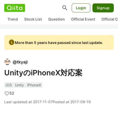
search
Login
Signup
Trend
Stock List
Question
Official Event
Official
info
More than 5 years have passed since last update.
@
tkyaji
UnityのiPhoneX対応案
iOS
Unity
iPhoneX
52
Last updated at
2017-11-07
Posted at
2017-09-19