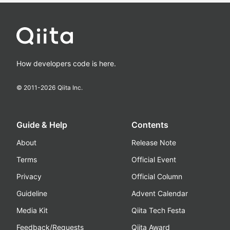
How developers code is here.
© 2011-
2026
Qiita Inc.
Guide & Help
Contents
About
Release Note
Terms
Official Event
Privacy
Official Column
Guideline
Advent Calendar
Media Kit
Qiita Tech Festa
Feedback/Requests
Qiita Award