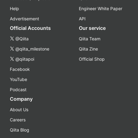
Help
Engineer White Paper
Advertisement
API
Official Accounts
Our service
@Qiita
Qiita Team
@qiita_milestone
Qiita Zine
@qiitapoi
Official Shop
Facebook
YouTube
Podcast
Company
About Us
Careers
Qiita Blog