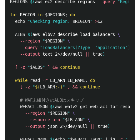
REGIONS
=
$(
aws ec2 describe-regions 
--query
"Regions[
for 
REGION 
in
$REGIONS
;
do

echo
"Checking region: 
$REGION
"
>
&2

ALBS
=
$(
aws elbv2 describe-load-balancers 
\
--region
"
$REGION
"
\
--query
"LoadBalancers[?Type=='application'].[Lo
--output
 text 2>/dev/null 
||
true
)
[
-z
"
$ALBS
"
]
&&
continue

  while 
read
-r
 LB_ARN LB_NAME
;
do
[
-z
"
${
LB_ARN
:-}
"
]
&&
continue
# WAF未紐付きのALBはスキップ
WEBACL_JSON
=
$(
aws wafv2 get-web-acl-for-resource
--region
"
$REGION
"
\
--resource-arn
"
$LB_ARN
"
\
--output
 json 2>/dev/null 
||
true
)
WEBACL_NAME
=
$(
echo
"
$WEBACL_JSON
"
 | jq 
-r
'.WebA