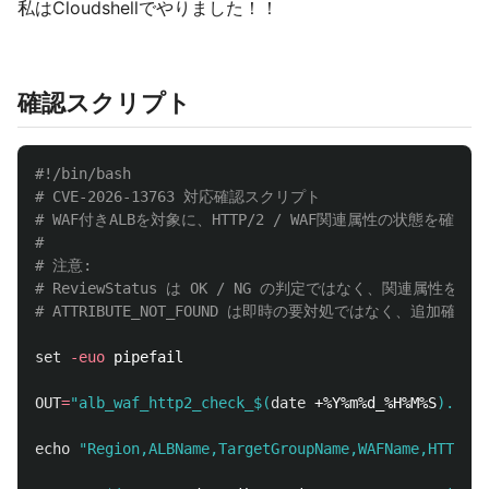
私はCloudshellでやりました！！
確認スクリプト
#!/bin/bash
# CVE-2026-13763 対応確認スクリプト
# WAF付きALBを対象に、HTTP/2 / WAF関連属性の状態を確認す
#
# 注意:
# ReviewStatus は OK / NG の判定ではなく、関連属性
# ATTRIBUTE_NOT_FOUND は即時の要対処ではなく、追加確
set
-euo
 pipefail

OUT
=
"alb_waf_http2_check_
$(
date
 +%Y%m%d_%H%M%S
)
.csv"
echo
"Region,ALBName,TargetGroupName,WAFName,HTTP2_W