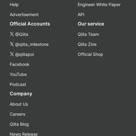
Help
Engineer White Paper
Advertisement
API
Official Accounts
Our service
@Qiita
Qiita Team
@qiita_milestone
Qiita Zine
@qiitapoi
Official Shop
Facebook
YouTube
Podcast
Company
About Us
Careers
Qiita Blog
News Release