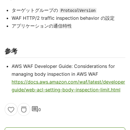
ターゲットグループの
ProtocolVersion
WAF HTTP/2 traffic inspection behavior の設定
アプリケーションの通信特性
参考
AWS WAF Developer Guide: Considerations for
managing body inspection in AWS WAF
https://docs.aws.amazon.com/waf/latest/developer
guide/web-acl-setting-body-inspection-limit.html
comment
0