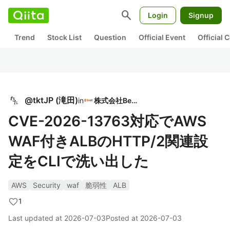
search
Login
Signup
Trend
Stock List
Question
Official Event
Official
@
tktJP
(
滝田
)
in
株式会社BeeX
CVE-2026-13763対応でAWS
WAF付きALBのHTTP/2関連設
定をCLIで洗い出した
AWS
Security
waf
脆弱性
ALB
1
Last updated at
2026-07-03
Posted at
2026-07-03