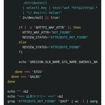
        .Attributes[]

        | select(.Key | test("waf.*http2|http2.*waf"
        | "\(.Key)=\(.Value)"

      '
 2>/dev/null 
||
true
)
if
[
-z
"
$HTTP2_WAF_ATTR
"
]
;
then

HTTP2_WAF_ATTR
=
"NOT_FOUND"
REVIEW_STATUS
=
"ATTRIBUTE_NOT_FOUND"
else

REVIEW_STATUS
=
"ATTRIBUTE_FOUND"
fi

echo
"
$REGION
,
$LB_NAME
,
$TG_NAME
,
$WEBACL_NAME
,
$
done
<<<
"
$TGS
"
done
<<<
"
$ALBS
"
done

echo
""
>
echo
"=== 結果サマリー ==="
>
grep
"ATTRIBUTE_NOT_FOUND"
"
$OUT
"
 | 
wc
-l
 | xargs 
-I