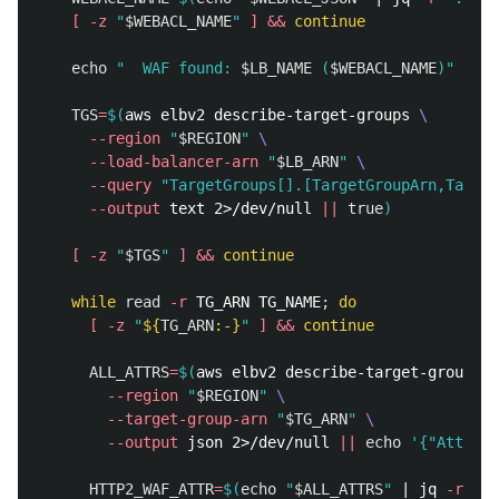
[
-z
"
$WEBACL_NAME
"
]
&&
continue

echo
"  WAF found: 
$LB_NAME
 (
$WEBACL_NAME
)"
>
&2

TGS
=
$(
aws elbv2 describe-target-groups 
\
--region
"
$REGION
"
\
--load-balancer-arn
"
$LB_ARN
"
\
--query
"TargetGroups[].[TargetGroupArn,Target
--output
 text 2>/dev/null 
||
true
)
[
-z
"
$TGS
"
]
&&
continue

    while 
read
-r
 TG_ARN TG_NAME
;
do
[
-z
"
${
TG_ARN
:-}
"
]
&&
continue

ALL_ATTRS
=
$(
aws elbv2 describe-target-group-at
--region
"
$REGION
"
\
--target-group-arn
"
$TG_ARN
"
\
--output
 json 2>/dev/null 
||
echo
'{"Attribu
HTTP2_WAF_ATTR
=
$(
echo
"
$ALL_ATTRS
"
 | jq 
-r
'
