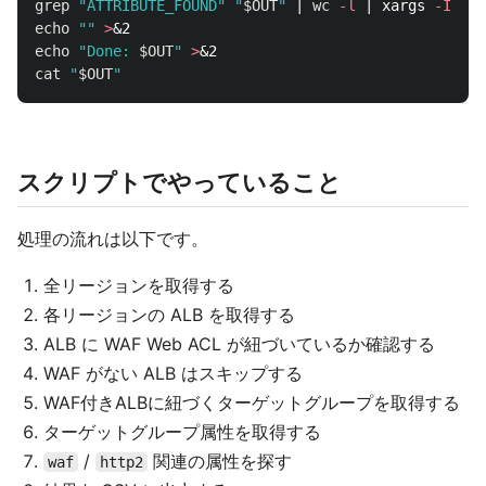
grep
"ATTRIBUTE_FOUND"
"
$OUT
"
 | 
wc
-l
 | xargs 
-I
{}
e
echo
""
>
echo
"Done: 
$OUT
"
>
cat
"
$OUT
"
スクリプトでやっていること
処理の流れは以下です。
全リージョンを取得する
各リージョンの ALB を取得する
ALB に WAF Web ACL が紐づいているか確認する
WAF がない ALB はスキップする
WAF付きALBに紐づくターゲットグループを取得する
ターゲットグループ属性を取得する
/
関連の属性を探す
waf
http2