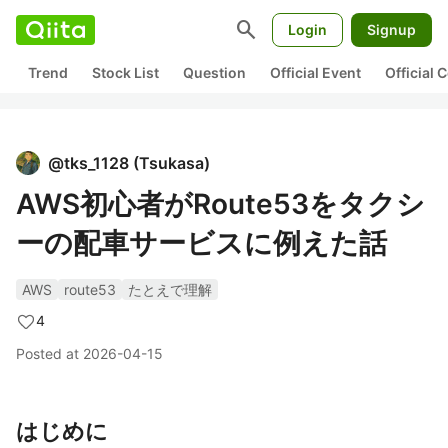
search
Login
Signup
Trend
Stock List
Question
Official Event
Official
@
tks_1128
(
Tsukasa
)
AWS初心者がRoute53をタクシ
ーの配車サービスに例えた話
AWS
route53
たとえで理解
4
Posted at
2026-04-15
はじめに