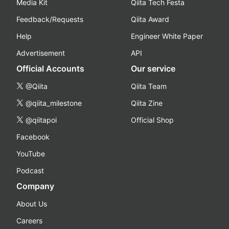
Media Kit
Qiita Tech Festa
Feedback/Requests
Qiita Award
Help
Engineer White Paper
Advertisement
API
Official Accounts
Our service
@Qiita
Qiita Team
@qiita_milestone
Qiita Zine
@qiitapoi
Official Shop
Facebook
YouTube
Podcast
Company
About Us
Careers