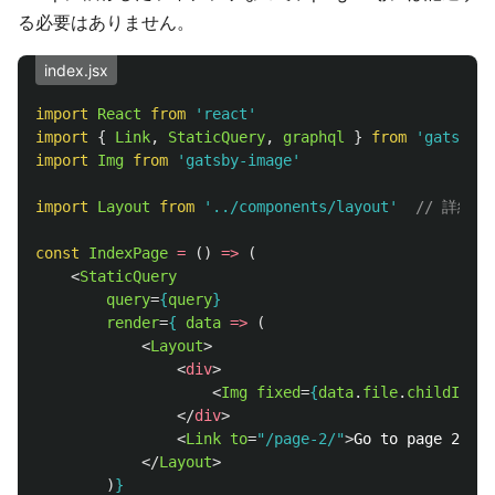
る必要はありません。
index.jsx
import
React
from
'
react
'
import
{
Link
,
StaticQuery
,
graphql
}
from
'
gatsby
'
import
Img
from
'
gatsby-image
'
import
Layout
from
'
../components/layout
'
// 詳細は
const
IndexPage
=
()
=>
(
<
StaticQuery
query
=
{
query
}
render
=
{
data
=>
(
<
Layout
>
<
div
>
<
Img
fixed
=
{
data
.
file
.
childImage
</
div
>
<
Link
to
=
"/page-2/"
>
Go to page 2
</
Li
</
Layout
>
)
}