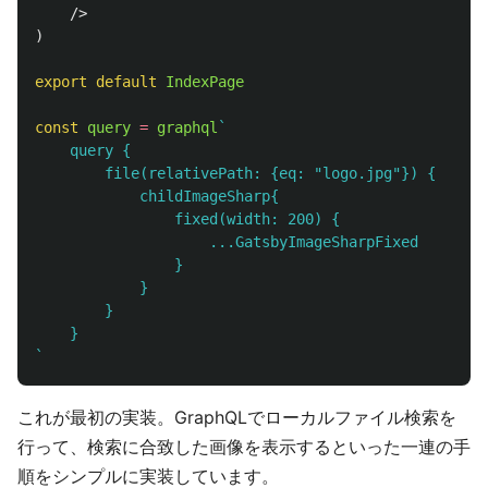
/>
)
export
default
IndexPage
const
query
=
graphql
`

    query {

        file(relativePath: {eq: "logo.jpg"}) {

            childImageSharp{

                fixed(width: 200) {

                    ...GatsbyImageSharpFixed

                }

            }

        }

    }

`
これが最初の実装。GraphQLでローカルファイル検索を
行って、検索に合致した画像を表示するといった一連の手
順をシンプルに実装しています。