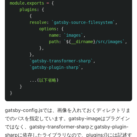
module
.
exports
=
{
plugins
:
{
{
resolve
:
`gatsby-source-filesystem`
,
options
:
{
name
:
`images`
,
path
:
`
${
__dirname
}
/src/images`
,
},
},
`gatsby-transformer-sharp`
,
`gatsby-plugin-sharp`
,
...(
以下省略
)
}
}
gatsby-config.jsでは、画像を入れておくディレクトリま
でのパスを指定しています。gatsby-imageはプラグイン
ではなく、gatsby-transformer-sharpとgatsby-plugin-
sharpに依存したライブラリなので、plugins:{}には記述す