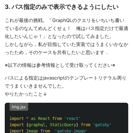
3. パス指定のみで表示できるようにしたい
これが最後の挑戦。「GraphQLのクエリをいちいち書い
ているのなんてめんどくせぇ！ 俺はパス指定だけで最適
化したいんじゃ！」となったので試してみました。
しかしながら，私が目指していた実装ではうまくいかなか
ったため，そのケースを共有したいと思います．
※以下の情報は参考情報として受け取ってください※
パスによる指定はjavascriptのテンプレートリテラル周り
でうまくいきませんでした。
やりたかったこと↓
Img.jsx
import
*
as
React
from
'
react
'
import
{
graphql
,
StaticQuery
}
from
'
gatsby
'
import
Image
from
'
gatsby-image
'