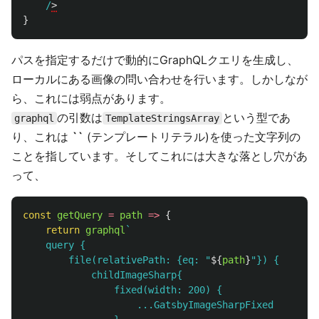
/
}
パスを指定するだけで動的にGraphQLクエリを生成し、
ローカルにある画像の問い合わせを行います。しかしなが
ら、これには弱点があります。
の引数は
という型であ
graphql
TemplateStringsArray
り、これは
``
(テンプレートリテラル)を使った文字列の
ことを指しています。そしてこれには大きな落とし穴があ
って、
const
getQuery
=
path
=>
{
return
graphql
`

    query {

        file(relativePath: {eq: "
${
path
}
"}) {

            childImageSharp{

                fixed(width: 200) {

                    ...GatsbyImageSharpFixed
