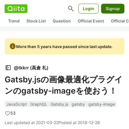
search
Login
Signup
Trend
Stock List
Question
Official Event
Official
info
More than 5 years have passed since last update.
@
tkkrr
(
高倉 礼
)
Gatsby.jsの画像最適化プラグイ
ンのgatsby-imageを使おう！
JavaScript
GraphQL
Gatsby.js
gatsby
gatsby-image
53
Last updated at
2021-03-22
Posted at
2018-12-28