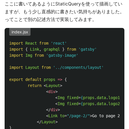
ここに書いてあるようにStaticQueryを使って描画してい
ますが、もう少し直感的に書きたい気持ちがありました。
ってことで別の記述方法で実装してみます。
index.jsx
import
React
from
'
react
'
import
{
Link
,
graphql
}
from
'
gatsby
'
import
Img
from
'
gatsby-image
'
import
Layout
from
'
../components/layout
'
export
default
props
=>
{
return
<
Layout
>
<
div
>
<
Img
fixed
=
{
props
.
data
.
logo1
.
chi
<
Img
fixed
=
{
props
.
data
.
logo2
.
chi
</
div
>
<
Link
to
=
"/page-2/"
>
Go to page 2
</
Li
</
Layout
>
}