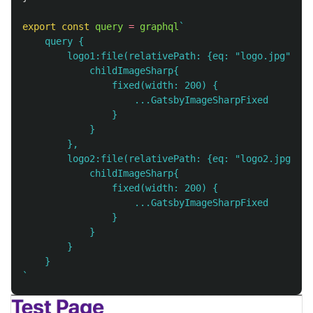
export
const
query
=
graphql
`

    query {

        logo1:file(relativePath: {eq: "logo.jpg"}) {

            childImageSharp{

                fixed(width: 200) {

                    ...GatsbyImageSharpFixed

                }

            }

        },

        logo2:file(relativePath: {eq: "logo2.jpg"}) 
            childImageSharp{

                fixed(width: 200) {

                    ...GatsbyImageSharpFixed

                }

            }

        }

    }

`