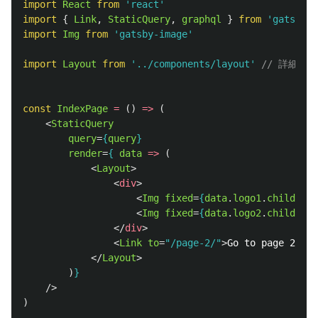
import
React
from
'
react
'
import
{
Link
,
StaticQuery
,
graphql
}
from
'
gatsby
'
import
Img
from
'
gatsby-image
'
import
Layout
from
'
../components/layout
'
// 詳細は
const
IndexPage
=
()
=>
(
<
StaticQuery
query
=
{
query
}
render
=
{
data
=>
(
<
Layout
>
<
div
>
<
Img
fixed
=
{
data
.
logo1
.
childImag
<
Img
fixed
=
{
data
.
logo2
.
childImag
</
div
>
<
Link
to
=
"/page-2/"
>
Go to page 2
</
Li
</
Layout
>
)
}
/>
)