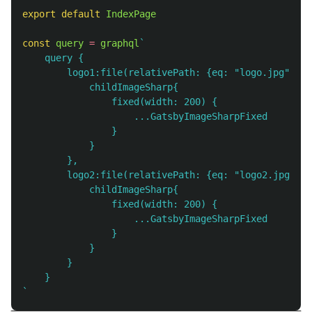
export
default
IndexPage
const
query
=
graphql
`

    query {

        logo1:file(relativePath: {eq: "logo.jpg"}) {

            childImageSharp{

                fixed(width: 200) {

                    ...GatsbyImageSharpFixed

                }

            }

        },

        logo2:file(relativePath: {eq: "logo2.jpg"}) 
            childImageSharp{

                fixed(width: 200) {

                    ...GatsbyImageSharpFixed

                }

            }

        }

    }

`