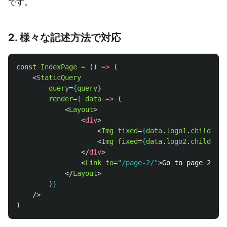
です。
2. 様々な記述方法で対応
const
IndexPage
=
()
=>
(
<
StaticQuery
query
=
{
query
}
render
=
{
data
=>
(
<
Layout
>
<
div
>
<
Img
fixed
=
{
data
.
logo1
.
childImag
<
Img
fixed
=
{
data
.
logo2
.
childImag
</
div
>
<
Link
to
=
"/page-2/"
>
Go to page 2
</
Li
</
Layout
>
)
}
/>
)