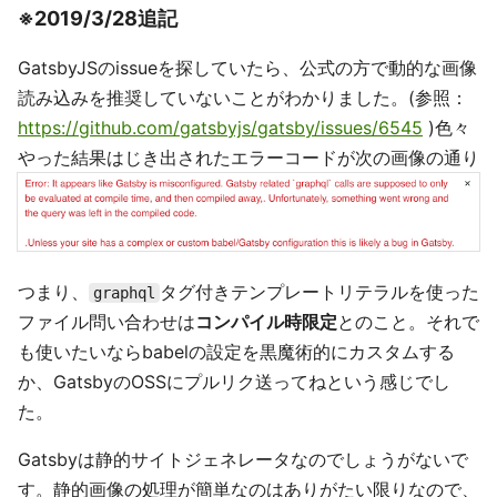
※2019/3/28追記
GatsbyJSのissueを探していたら、公式の方で動的な画像
読み込みを推奨していないことがわかりました。(参照：
https://github.com/gatsbyjs/gatsby/issues/6545
)色々
やった結果はじき出されたエラーコードが次の画像の通り
つまり、
タグ付きテンプレートリテラルを使った
graphql
ファイル問い合わせは
コンパイル時限定
とのこと。それで
も使いたいならbabelの設定を黒魔術的にカスタムする
か、GatsbyのOSSにプルリク送ってねという感じでし
た。
Gatsbyは静的サイトジェネレータなのでしょうがないで
す。静的画像の処理が簡単なのはありがたい限りなので、