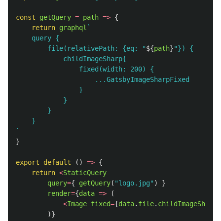
const
getQuery
=
path
=>
{
return
graphql
`

    query {

        file(relativePath: {eq: "
${
path
}
"}) {

            childImageSharp{

                fixed(width: 200) {

                    ...GatsbyImageSharpFixed

                }

            }

        }

    }

`
}
export
default 
()
=>
{
return
<
StaticQuery
query
=
{
getQuery
(
"
logo.jpg
"
)
}
render
=
{
data
=>
(
<
Image
fixed
=
{
data
.
file
.
childImageSharp
.
)}