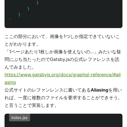
            }

        }

    }

`
ここの部分において、画像を1つしか指定できていないこ
とがわかります。
「1ページあたり1枚しか画像を使えないの…」みたいな疑
問にぶち当たったのでGatsby.jsの公式レファレンスを読
んでみました。
https://www.gatsbyjs.org/docs/graphql-reference/#ali
asing
公式サイトのレファンレンスに書いてある
Aliasing
を用い
れば、一度に複数のファイルを要求することができそう。
と言うことで実装します。
index.jsx