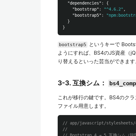
"dependencies"
:
{
"bootstrap"
:
"^4.6.2"
,
"bootstrap5"
:
"npm:bootstr
}
}
というキーで Boot
bootstrap5
ようにすれば、BS4のJS資産（j
り替えるといった芸当ができます
3-3. 互換シム：
bs4_comp
これが移行の鍵です。BS4のク
ファイル用意します。
// app/javascript/stylesheets/
//
// Bootstrap 4 → 5 互換シ