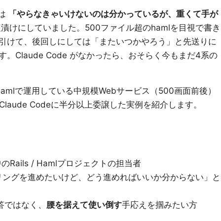
行は
「やらなきゃいけないのは分かっているが、重くて手が
漬けにしていました。500ファイル超のhamlを目視で書き
引けて、後回しにしては「またいつかやろう」と先送りに
Claude Code がなかったら、おそらく今もまだ4系の
e + Hamlで運用している中規模Webサービス（500画面前後）
 移行を、Claude Codeに半分以上委譲した実例を紹介します。
Rails / Hamlプロジェクトの担当者
リングを進めたいけど、どう進めればいいか分からない」と
回答ではなく、
腰を据えて使い倒す
手応えを掴みたい方