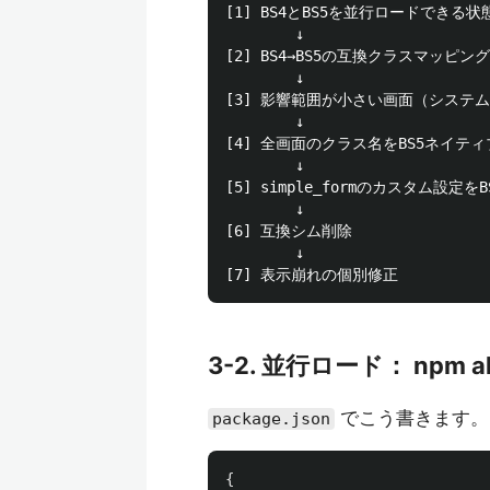
[1] BS4とBS5を並行ロードできる状態を
        ↓

[2] BS4→BS5の互換クラスマッピング(
        ↓

[3] 影響範囲が小さい画面（システ
        ↓

[4] 全画面のクラス名をBS5ネイティ
        ↓

[5] simple_formのカスタム設定をB
        ↓

[6] 互換シム削除

        ↓

3-2. 並行ロード： npm a
でこう書きます。
package.json
{