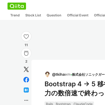
Trend
Stock List
Question
Official Event
Offici
11
2
@
tkiha
in
Bootstrap 4 →
力の数倍速で終わっ
more_horiz
Rails
Bootstrap
ClaudeCode