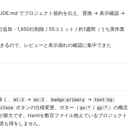
に CLAUDE.md でプロジェクト規約を伝え、置換 → 表示確認 →
00行追加・1,950行削除 / 55コミット / 約1週間（うち実作業
できるので、レビューと表示崩れの確認に集中できた
が多く、
→
、
→
ml-2
ms-2
badge-primary
text-bg-
ボタンの仕様変更、ガター（
/
）の概念
close
gx-*
gy-*
対象が膨大です。Hamlを数百ファイル抱えているプロジェクト
誰も得をしません。