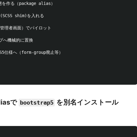
作る（package alias）

SCSS shim)を入れる

ム管理者画面）でパイロット

ブへ機械的に置換

S5仕様へ（form-group廃止等）

liasで
を別名インストール
bootstrap5