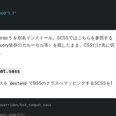
ap@^5.3"
strap 5 を別名インストール。SCSSではこちらを参照する
Query依存のカルーセル等）を残したまま、CSSだけ先に切
。
at.sass
ラスを
でBS5のクラスへマッピングするSCSSを1
@extend
overrides/bs4_compat.sass
ム（段階的に削除予定）