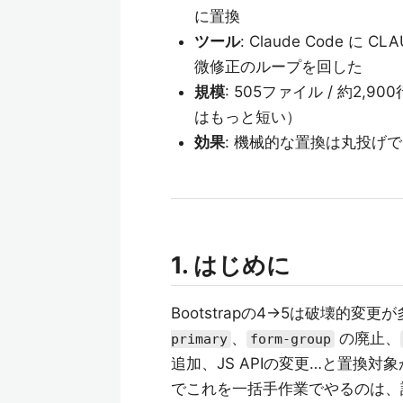
に置換
ツール
: Claude Code 
微修正のループを回した
規模
: 505ファイル / 約2,9
はもっと短い）
効果
: 機械的な置換は丸投げ
1. はじめに
Bootstrapの4→5は破壊的変更
、
の廃止、
primary
form-group
追加、JS APIの変更…と置換
でこれを一括手作業でやるのは、