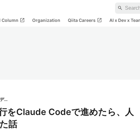
search
open_in_new
open_in_new
al Column
Organization
Qiita Careers
AI x Dev x Tea
株式会社ソニックガーデン
 5 移行をClaude Codeで進めたら、人
た話