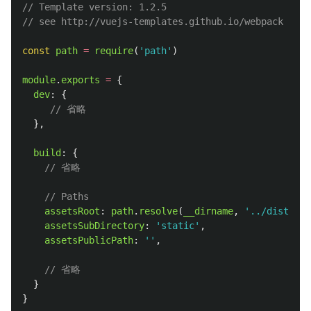
// Template version: 1.2.5
// see http://vuejs-templates.github.io/webpack for 
const
path
=
require
(
'
path
'
)
module
.
exports
=
{
dev
:
{
// 省略
},
build
:
{
// 省略
// Paths
assetsRoot
:
path
.
resolve
(
__dirname
,
'
../dist
'
),
assetsSubDirectory
:
'
static
'
,
assetsPublicPath
:
''
,
// 省略
}
}