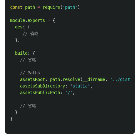
const
path
=
require
(
'
path
'
)
module
.
exports
=
{
dev
:
{
// 省略
},
build
:
{
// 省略
// Paths
assetsRoot
:
path
.
resolve
(
__dirname
,
'
../dist
'
),
assetsSubDirectory
:
'
static
'
,
assetsPublicPath
:
'
/
'
,
// 省略
}
}