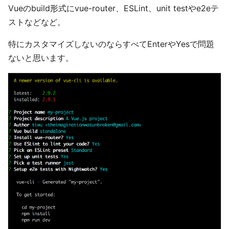
Vueのbuild形式にvue-router、ESLint、unit testやe2eテ
ストなどなど。
特にカスタマイズしないのならすべてEnterやYesで問題
ないと思います。