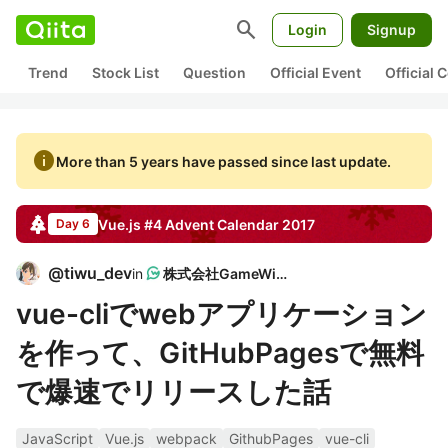
search
Login
Signup
Trend
Stock List
Question
Official Event
Official
info
More than 5 years have passed since last update.
Vue.js #4
Advent Calendar
2017
Day 6
@
tiwu_dev
in
株式会社GameWith
vue-cliでwebアプリケーション
を作って、GitHubPagesで無料
で爆速でリリースした話
JavaScript
Vue.js
webpack
GithubPages
vue-cli