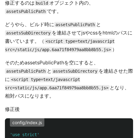
修正するのは
オブジェクト内の、
build
です。
assetsPublicPath
どうやら、ビルド時に
と
assetsPublicPath
を連結させてjsやcssをhtmlのパスに
assetsSubDirectory
書いています。（
<script type=text/javascript
）
src=/static/js/app.6aa71f84979aa8bb8b55.js>
そのためassetsPublicPathを空にすると、
と
を連結させた際
assetsPublicPath
assetsSubDirectory
に
<script type=text/javascript
となり、
src=static/js/app.6aa71f84979aa8bb8b55.js>
相対パスになります。
修正後
config/index.js
'
use strict
'