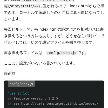
に置かれるので、index.htmlから取得
名}/dist/static/~~
できず、ローカルで確認したのと同様に真っ白になってし
まいます。
毎回ビルドしてからindex.htmlの絶対パスを相対パスに書
き換えるという方法もありますが、どうせなら相対パスで
ビルドしてほしいので設定ファイルを書き換えます。
書き換えるファイルは
です。
config/index.js
ここに、設定がいろいろ書かれています。
修正前
config/index.js
'
use strict
'
// Template version: 1.2.5
// see http://vuejs-templates.github.io/webpack for 