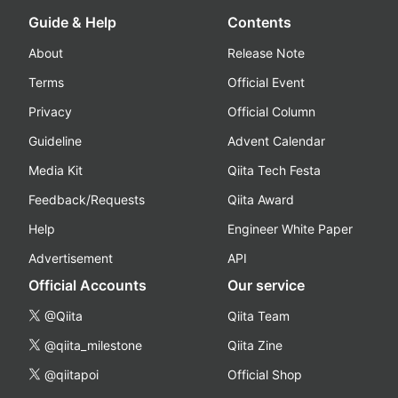
Guide & Help
Contents
About
Release Note
Terms
Official Event
Privacy
Official Column
Guideline
Advent Calendar
Media Kit
Qiita Tech Festa
Feedback/Requests
Qiita Award
Help
Engineer White Paper
Advertisement
API
Official Accounts
Our service
@Qiita
Qiita Team
@qiita_milestone
Qiita Zine
@qiitapoi
Official Shop