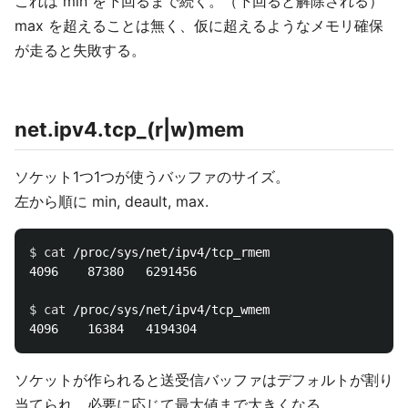
これは min を下回るまで続く。（下回ると解除される）
max を超えることは無く、仮に超えるようなメモリ確保
が走ると失敗する。
net.ipv4.tcp_(r|w)mem
ソケット1つ1つが使うバッファのサイズ。
左から順に min, deault, max.
$ 
cat
 /proc/sys/net/ipv4/tcp_rmem

4096    87380   6291456

$ 
cat
 /proc/sys/net/ipv4/tcp_wmem

ソケットが作られると送受信バッファはデフォルトが割り
当てられ、必要に応じて最大値まで大きくなる。