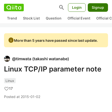
search
Login
Signup
Trend
Stock List
Question
Official Event
Official
info
More than 5 years have passed since last update.
@
timwata
(
takashi watanabe
)
Linux TCP/IP parameter note
Linux
17
Posted at
2015-01-02