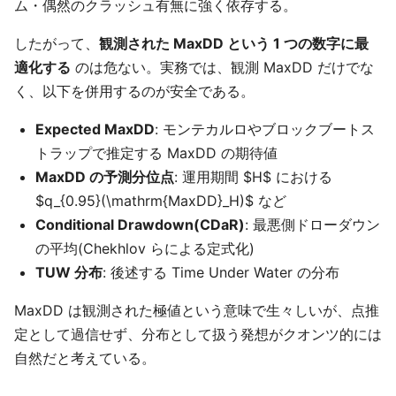
ム・偶然のクラッシュ有無に強く依存する。
したがって、
観測された MaxDD という 1 つの数字に最
適化する
のは危ない。実務では、観測 MaxDD だけでな
く、以下を併用するのが安全である。
Expected MaxDD
: モンテカルロやブロックブートス
トラップで推定する MaxDD の期待値
MaxDD の予測分位点
: 運用期間 $H$ における
$q_{0.95}(\mathrm{MaxDD}_H)$ など
Conditional Drawdown(CDaR)
: 最悪側ドローダウン
の平均(Chekhlov らによる定式化)
TUW 分布
: 後述する Time Under Water の分布
MaxDD は観測された極値という意味で生々しいが、点推
定として過信せず、分布として扱う発想がクオンツ的には
自然だと考えている。