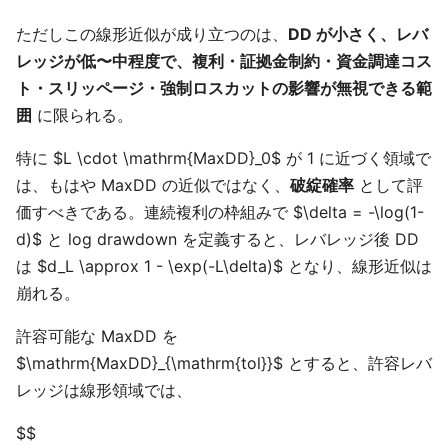
ただしこの線形近似が成り立つのは、
DD が小さく、レバ
レッジが低〜中程度で、複利・証拠金制約・資金調達コス
ト・スリッページ・強制ロスカットの影響が無視できる範
囲
に限られる。
特に $L \cdot \mathrm{MaxDD}_0$ が 1 に近づく領域で
は、もはや MaxDD の近似ではなく、
破綻確率
として評
価すべきである。連続複利の枠組みで $\delta = -\log(1-
d)$ と log drawdown を定義すると、レバレッジ後 DD
は $d_L \approx 1 - \exp(-L\delta)$ となり、線形近似は
崩れる。
許容可能な MaxDD を
$\mathrm{MaxDD}_{\mathrm{tol}}$ とすると、許容レバ
レッジは線形領域では、
$$