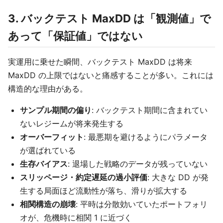
3. バックテスト MaxDD は「観測値」で
あって「保証値」ではない
実運用に乗せた瞬間、バックテスト MaxDD は将来
MaxDD の上限ではないと痛感することが多い。これには
構造的な理由がある。
サンプル期間の偏り
: バックテスト期間に含まれてい
ないレジームが将来発生する
オーバーフィット
: 最悪期を避けるようにパラメータ
が選ばれている
生存バイアス
: 退場した戦略のデータが残っていない
スリッページ・約定遅延の過小評価
: 大きな DD が発
生する局面ほど流動性が落ち、滑りが拡大する
相関構造の崩壊
: 平時は分散効いていたポートフォリ
オが、危機時に相関 1 に近づく