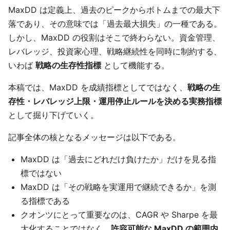
MaxDD は定義上、過去のピークからボトムまでの最大下
落であり、その意味では「過去最大損失」の一種である。
しかし、MaxDD の役割はそこで終わらない。資金管理、
レバレッジ、投資家心理、戦略継続性を同時に制約する、
いわば
戦略の生存性指標
として機能する。
本稿では、MaxDD を成績指標としてではなく、
戦略の生
存性・レバレッジ上限・運用停止ルールを決める実務指標
として掘り下げていく。
記事全体の核となるメッセージは以下である。
MaxDD は「過去にどれだけ負けたか」だけを見る指
標ではない
MaxDD は「その戦略を実運用で継続できるか」を測
る指標である
クオンツにとって重要なのは、CAGR や Sharpe を最
大化することではなく、
許容可能な MaxDD の範囲内