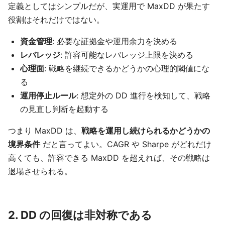
定義としてはシンプルだが、実運用で MaxDD が果たす
役割はそれだけではない。
資金管理
: 必要な証拠金や運用余力を決める
レバレッジ
: 許容可能なレバレッジ上限を決める
心理面
: 戦略を継続できるかどうかの心理的閾値にな
る
運用停止ルール
: 想定外の DD 進行を検知して、戦略
の見直し判断を起動する
つまり MaxDD は、
戦略を運用し続けられるかどうかの
境界条件
だと言ってよい。CAGR や Sharpe がどれだけ
高くても、許容できる MaxDD を超えれば、その戦略は
退場させられる。
2. DD の回復は非対称である