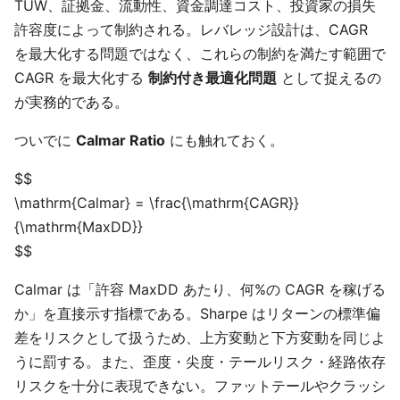
TUW、証拠金、流動性、資金調達コスト、投資家の損失
許容度によって制約される。レバレッジ設計は、CAGR
を最大化する問題ではなく、これらの制約を満たす範囲で
CAGR を最大化する
制約付き最適化問題
として捉えるの
が実務的である。
ついでに
Calmar Ratio
にも触れておく。
$$
\mathrm{Calmar} = \frac{\mathrm{CAGR}}
{\mathrm{MaxDD}}
$$
Calmar は「許容 MaxDD あたり、何%の CAGR を稼げる
か」を直接示す指標である。Sharpe はリターンの標準偏
差をリスクとして扱うため、上方変動と下方変動を同じよ
うに罰する。また、歪度・尖度・テールリスク・経路依存
リスクを十分に表現できない。ファットテールやクラッシ