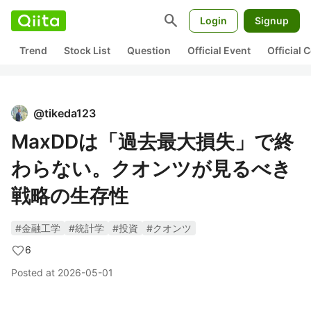
search
Login
Signup
Trend
Stock List
Question
Official Event
Official
@
tikeda123
MaxDDは「過去最大損失」で終
わらない。クオンツが見るべき
戦略の生存性
#金融工学
#統計学
#投資
#クオンツ
6
Posted at
2026-05-01