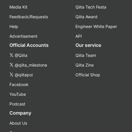
Media Kit
Qiita Tech Festa
Feedback/Requests
Qiita Award
Help
Engineer White Paper
Advertisement
API
Official Accounts
Our service
@Qiita
Qiita Team
@qiita_milestone
Qiita Zine
@qiitapoi
Official Shop
Facebook
YouTube
Podcast
Company
About Us