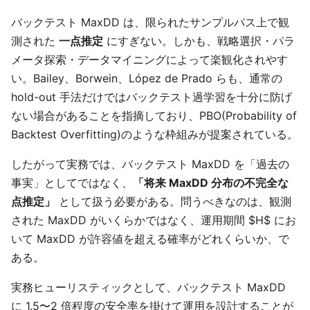
バックテスト MaxDD は、限られたサンプルパス上で観
測された
一点推定
にすぎない。しかも、戦略選択・パラ
メータ探索・データマイニングによって楽観化されやす
い。Bailey、Borwein、López de Prado らも、通常の
hold-out 手法だけではバックテスト過学習を十分に防げ
ない場合があることを指摘しており、PBO(Probability of
Backtest Overfitting)のような枠組みが提案されている。
したがって実務では、バックテスト MaxDD を「過去の
事実」としてではなく、
「将来 MaxDD 分布の不完全な
点推定」
として扱う必要がある。問うべきなのは、観測
された MaxDD がいくらかではなく、運用期間 $H$ にお
いて MaxDD が許容値を超える確率がどれくらいか、で
ある。
実務ヒューリスティックとして、バックテスト MaxDD
に 1.5〜2 倍程度の安全率を掛けて運用を設計することが