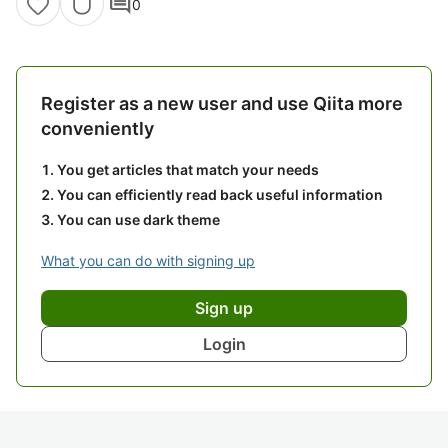
comment
0
Register as a new user and use Qiita more
conveniently
You get articles that match your needs
You can efficiently read back useful information
You can use dark theme
What you can do with signing up
Sign up
Login