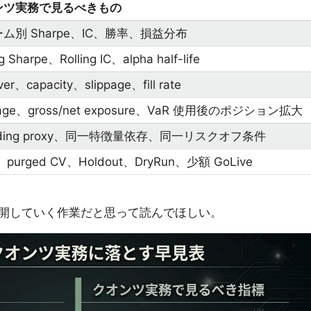
ンツ実務で見るべきもの
ム別 Sharpe、IC、勝率、損益分布
ng Sharpe、Rolling IC、alpha half-life
ver、capacity、slippage、fill rate
rage、gross/net exposure、VaR 使用後のポジション拡大
wding proxy、同一特徴量依存、同一リスクオフ条件
purged CV、Holdout、DryRun、少額 GoLive
開していく作業だと思って読んでほしい。