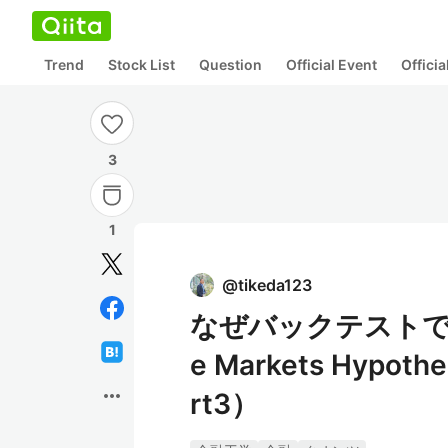
Trend
Stock List
Question
Official Event
Offici
3
1
@
tikeda123
なぜバックテストで勝
e Markets Hy
more_horiz
rt3）