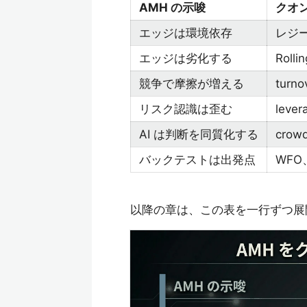
AMH の示唆
クオ
エッジは環境依存
レジー
エッジは劣化する
Rolli
競争で摩擦が増える
turno
リスク認識は歪む
leve
AI は判断を同質化する
cro
バックテストは出発点
WFO、
以降の章は、この表を一行ずつ展