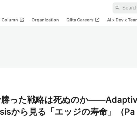
search
open_in_new
open_in_new
al Column
Organization
Qiita Careers
AI x Dev x Tea
った戦略は死ぬのか――Adapti
pothesisから見る「エッジの寿命」（Pa