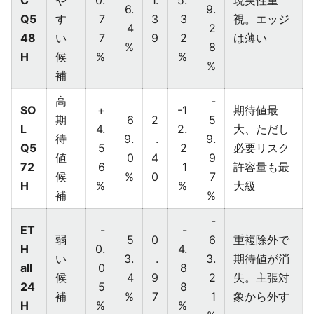
C
や
0.
1.
5.
現実性重
6.
9.
Q5
す
7
3
3
視。エッジ
4
2
48
い
7
9
2
は薄い
%
8
H
候
%
%
%
補
高
-
SO
+
-1
期待値最
期
6
2
5
L
4.
2.
大、ただし
待
9.
.
9.
Q5
5
2
必要リスク
値
0
4
9
72
6
1
許容量も最
候
%
0
7
H
%
%
大級
補
%
-
ET
-
-
弱
5
0
6
重複除外で
H
0.
4.
い
3.
.
3.
期待値が消
all
0
8
候
4
9
2
失。主張対
24
5
8
補
%
7
1
象から外す
H
%
%