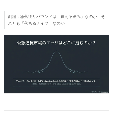
副題：急落後リバウンドは「買える歪み」なのか、そ
れとも「落ちるナイフ」なのか