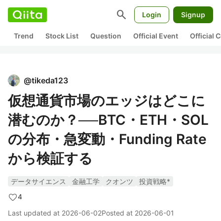
search
Login
Signup
Trend
Stock List
Question
Official Event
Official
@
tikeda123
仮想通貨市場のエッジはどこに
潜むのか？──BTC・ETH・SOL
の分布・急変動・Funding Rate
から検証する
データサイエンス
金融工学
クオンツ
投資戦略*
4
Last updated at
2026-06-02
Posted at
2026-06-01