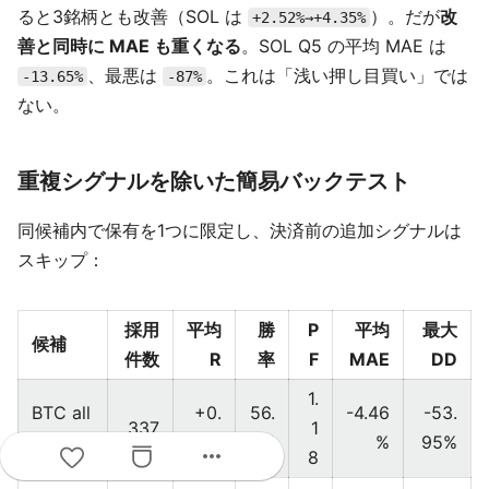
ると3銘柄とも改善（SOL は
）。だが
改
+2.52%→+4.35%
善と同時に MAE も重くなる
。SOL Q5 の平均 MAE は
、最悪は
。これは「浅い押し目買い」では
-13.65%
-87%
ない。
重複シグナルを除いた簡易バックテスト
同候補内で保有を1つに限定し、決済前の追加シグナルは
スキップ：
採用
平均
勝
P
平均
最大
候補
件数
R
率
F
MAE
DD
1.
BTC all
+0.
56.
-4.46
-53.
337
1
48H
31%
1%
%
95%
more_horiz
8