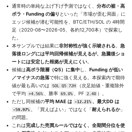
通常時の単純な上げ下げ予測ではなく、
分布の裾・高
ボラ・Funding の偏り
といった「市場が歪む局面」に
エッジ候補が潜む可能性を、BTC/ETH/SOL の 4時間
足（2020-08〜2026-05、各約12,700本）で探索し
た。
本サンプルでは結果に
非対称性が強く示唆される
。
急
落後ロングには平均回帰候補が見えるが、急騰後ショ
ートには安定した根拠が見えにくい
。
候補は
高ボラ階層（Q5）に集中
し、
Funding が低い
／マイナスの急落
で特に強く見える。本探索内で期待
値が最も高いのは
（次足始値・重複除外
SOL Q5 72H
で平均
、勝率
、PF
）。
+4.56%
69.0%
2.40
ただし同候補の
平均 MAE は
、最大DD は
-12.21%
。「買えばよい」ではなく「
耐えられるか
」
-59.97%
の問題。
これは
完成した売買ルールではなく、全期間分位を使