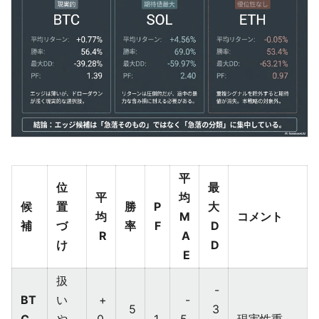
平
位
最
平
均
候
置
勝
P
大
均
M
コメント
補
づ
率
F
D
R
A
け
D
E
扱
-
BT
い
+
-
5
3