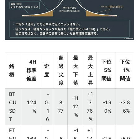
超
最
最
4H
下位
下位
銘
歪
過
大
大
標準
5%
1%
柄
度
尖
下
上
偏差
閾値
閾値
度
落
昇
BT
-
+1
-11
CU
1.24
0.
8.
3.
-1.9
-3.8
.12
SD
%
1
77
76
0%
6%
%
T
6
%
ET
-
-1
+1
HU
1.64
0.
6.
5.
1.4
-2.5
-5.0