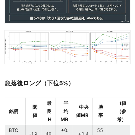
急落後ロング（下位5%）
最
平
t値
閾
中央
勝
銘柄
良
均
（参
値
値MR
率
H
MR
考）
BTC
+0.
55
-1.9
48
+0.4