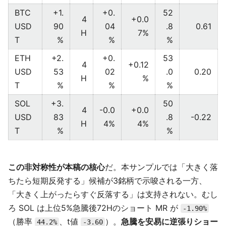
BTC
+1.
+0.
52
4
+0.0
USD
90
04
.8
0.61
H
7%
T
%
%
%
ETH
+2.
+0.
53
4
+0.12
USD
53
02
.0
0.20
H
%
T
%
%
%
SOL
+3.
50
4
-0.0
+0.0
USD
83
.8
-0.22
H
4%
4%
T
%
%
この非対称性が本稿の核心
だ。本サンプルでは「大きく落
ちたら短期反発する」候補が3銘柄で示唆される一方、
「大きく上がったらすぐ反落する」は支持されない。むし
ろ SOL は上位5%急騰後72Hのショート MR が
-1.90%
（勝率
、t値
）。
急騰を安易に逆張りショー
44.2%
-3.60