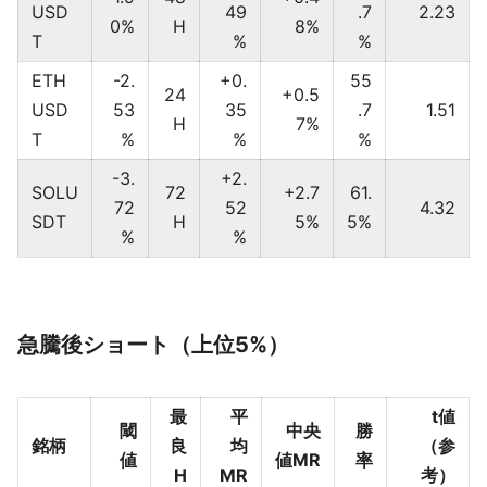
USD
49
.7
2.23
0%
H
8%
T
%
%
ETH
-2.
+0.
55
24
+0.5
USD
53
35
.7
1.51
H
7%
T
%
%
%
-3.
+2.
SOLU
72
+2.7
61.
72
52
4.32
SDT
H
5%
5%
%
%
急騰後ショート（上位5%）
最
平
t値
閾
中央
勝
銘柄
良
均
（参
値
値MR
率
H
MR
考）