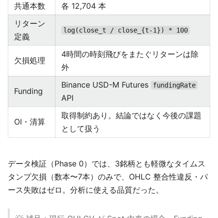
共通本数
各 12,704 本
リターン
log(close_t / close_{t-1}) * 100
定義
4時間の時刻飛びをまたぐリターンは除
欠損処理
外
Binance USD-M Futures
fundingRate
Funding
API
取得制約あり。結論ではなく今後の課題
OI・清算
として扱う
データ検証（Phase 0）では、3銘柄とも軽微なタイムス
タンプ欠損（数本〜7本）のみで、OHLC 整合性違反・パ
ース失敗はゼロ。分析に使える品質だった。