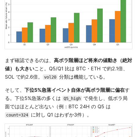
まず確認できるのは、
高ボラ階層ほど将来の値動き（絶対
値）も大きい
こと。Q5/Q1 比は BTC・ETH で約2.1倍、
SOL で約2.6倍。
分類は機能している。
vol20
そして、
下位5%急落イベント自体が高ボラ階層に偏在
す
る。下位5%急落の多くは
で発生し、低ボラ局
Q5_high
面ではほとんど出ない（例：BTC 24H の Q5 は
に対し Q1 はわずか3件）。
count=324