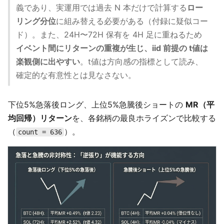
義であり、実運用では過去 N 本だけで計算する
ロー
リング分位
に組み替える必要がある（付録に疑似コー
ド）。また、24H〜72H 保有を 4H 足に重ねるため
イベント間にリターンの重複が生じ、iid 前提の t値は
楽観側に出やすい
。t値は方向感の指標として読み、
確定的な有意性とは見なさない。
下位5%急落後ロング、上位5%急騰後ショートの
MR（平
均回帰）リターン
を、各銘柄の最良ホライズンで比較する
（
）。
count = 636