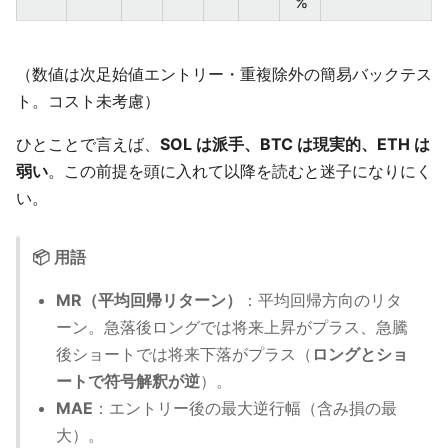
%
（数値は次足始値エントリー・重複除外の簡易バックテス
ト。コスト未考慮）
ひとことで言えば、
SOL は派手、BTC は現実的、ETH は
弱い
。この前提を頭に入れて以降を読むと迷子になりにく
い。
📦 用語
MR（平均回帰リターン）
：平均回帰方向のリタ
ーン。急落後ロングでは将来上昇がプラス、急騰
後ショートでは将来下落がプラス（
ロングとショ
ートで符号解釈が逆
）。
MAE
：エントリー後の最大逆行幅（含み損の最
大）。