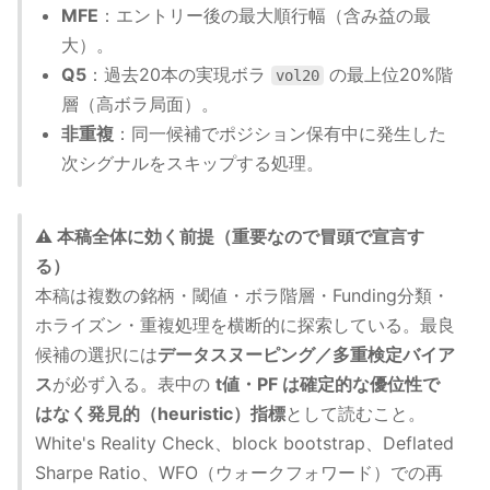
MFE
：エントリー後の最大順行幅（含み益の最
大）。
Q5
：過去20本の実現ボラ
の最上位20%階
vol20
層（高ボラ局面）。
非重複
：同一候補でポジション保有中に発生した
次シグナルをスキップする処理。
⚠️ 本稿全体に効く前提（重要なので冒頭で宣言す
る）
本稿は複数の銘柄・閾値・ボラ階層・Funding分類・
ホライズン・重複処理を横断的に探索している。最良
候補の選択には
データスヌーピング／多重検定バイア
ス
が必ず入る。表中の
t値・PF は確定的な優位性で
はなく発見的（heuristic）指標
として読むこと。
White's Reality Check、block bootstrap、Deflated
Sharpe Ratio、WFO（ウォークフォワード）での再