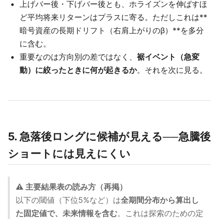
上げバー後・下げバー後とも、ホライズンを伸ばすほ
ど平均将来リターンはプラスに寄る。ただしこれは**
暗号資産の長期ドリフト（右肩上がりのβ）**を多分
に含む。
重要なのは方向別の差ではなく、
裾イベント（急変
動）に絞ったときに何が起きるか
。それを次に見る。
5. 急落後ロングに候補が見える──急騰後
ショートには見えにくい
⚠️ 主要結果表の読み方（再掲）
以下の閾値（下位5%など）は
全期間分布から算出し
た固定値で、未来情報を含む
。これは探索のための定