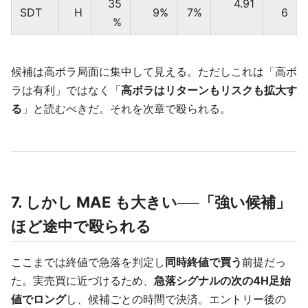
35
4.91
SDT
H
9%
7%
6
%
候補は高ボラ局面に集中して見える。ただしこれは「高ボ
ラは有利」ではなく「
高ボラはリターンもリスクも拡大す
る
」と読むべきだ。それを次章で殴られる。
7. しかし MAE も大きい──「強い候補」
ほど途中で殴られる
ここまでは終値で急落を判定し
同時終値で買う
前提だっ
た。実売買に近づけるため、
急落シグナルの次の4H足始
値でロング
し、候補ごとの時間で決済。エントリー後の