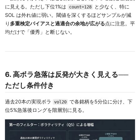
に見える。ただし下位1%は
と少なく、特に
count=128
SOL は外れ値に弱い。閾値を深くするほどサンプルが減
り
多重検定バイアスと過適合の余地が広がる
点に注意。平
均だけで「優秀」と断じない。
6. 高ボラ急落は反発が大きく見える──
ただし条件付き
過去20本の実現ボラ
で各銘柄を5分位に分け、下
vol20
位5%急落後ロングを階層別に見る。