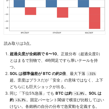
読み取りは3点。
超過尖度が全銘柄で 6〜10
。正規分布（超過尖度0）
とはまるで別物で、4時間足ですら厚いテールを持
つ。
SOL は標準偏差が BTC の約2倍
、最大下落
-31%
超。歪度はプラスだが「安全」の意味ではなく、上下
どちらにも巨大ショックが出る。
同じ「下位5%急落」でも
BTC は約
、SOL は
-1.9%
約
。固定パーセント閾値で横並び比較してはい
-3.7%
けない。各銘柄の自分の分布で急変動を定義する。