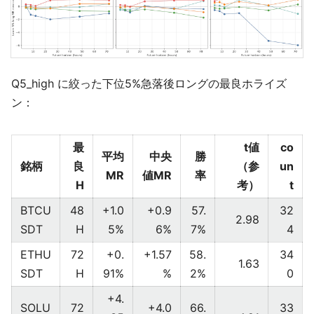
Q5_high に絞った下位5%急落後ロングの最良ホライズ
ン：
最
t値
co
平均
中央
勝
銘柄
良
（参
un
MR
値MR
率
H
考）
t
BTCU
48
+1.0
+0.9
57.
32
2.98
SDT
H
5%
6%
7%
4
ETHU
72
+0.
+1.57
58.
34
1.63
SDT
H
91%
%
2%
0
+4.
SOLU
72
+4.0
66.
33