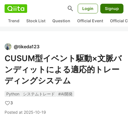
search
Login
Signup
Trend
Stock List
Question
Official Event
Official
@
tikeda123
CUSUM型イベント駆動×文脈バ
ンディットによる適応的トレー
ディングシステム
Python
システムトレード
#AI開発
3
Posted at
2025-10-19