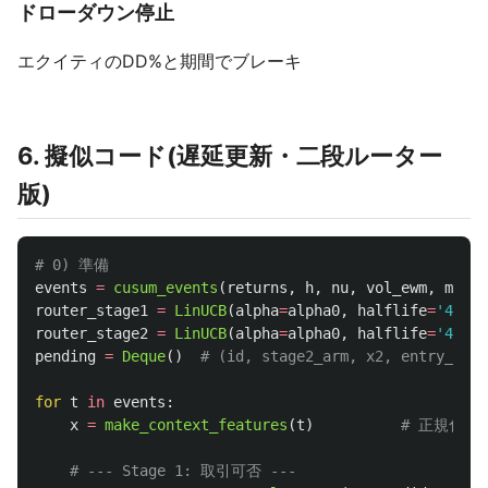
ドローダウン停止
エクイティのDD%と期間でブレーキ
6. 擬似コード(遅延更新・二段ルーター
版)
events
=
cusum_events
(
returns
,
h
,
nu
,
vol_ewm
,
min_s
router_stage1
=
LinUCB
(
alpha
=
alpha0
,
halflife
=
'
45D
'
)
router_stage2
=
LinUCB
(
alpha
=
alpha0
,
halflife
=
'
45D
'
)
pending
=
Deque
()
for
t
in
events
:
x
=
make_context_features
(
t
)