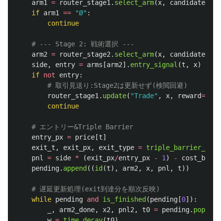
arm1
=
router_stage1
.
select_arm
(
x
,
candidate_arm
if
arm1
==
"
Ø
"
:
continue
arm2
=
router_stage2
.
select_arm
(
x
,
candidate_arm
side
,
entry
=
arms
[
arm2
].
entry_signal
(
t
,
x
)
if
not
entry
:
router_stage1
.
update
(
"
Trade
"
,
x
,
reward
=
0.0
,
continue
entry_px
=
price
[
t
]
exit_t
,
exit_px
,
exit_type
=
triple_barrier_exit
pnl
=
side
*
(
exit_px
/
entry_px
-
1
)
-
cost_bps
pending
.
append
((
id
(
t
),
arm2
,
x
,
pnl
,
t
))
while
pending
and
is_finished
(
pending
[
0
]):
_
,
arm2_done
,
x2
,
pnl2
,
t0
=
pending
.
popleft
w
=
time_decay
(
t0
)