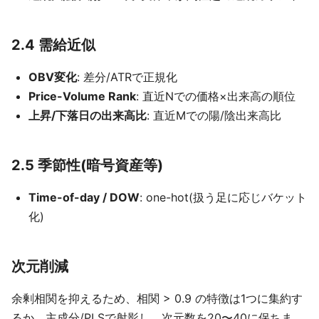
2.4 需給近似
OBV変化
: 差分/ATRで正規化
Price-Volume Rank
: 直近Nでの価格×出来高の順位
上昇/下落日の出来高比
: 直近Mでの陽/陰出来高比
2.5 季節性(暗号資産等)
Time-of-day / DOW
: one-hot(扱う足に応じバケット
化)
次元削減
余剰相関を抑えるため、相関 > 0.9 の特徴は1つに集約す
るか、主成分/PLSで射影し、次元数を20〜40に保ちま