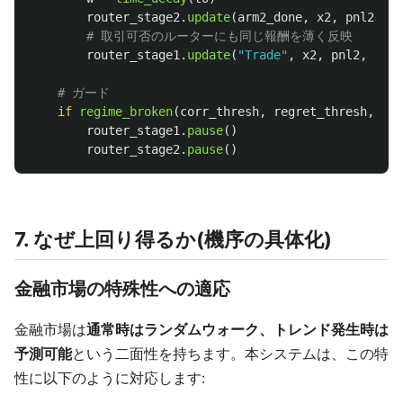
router_stage2
.
update
(
arm2_done
,
x2
,
pnl2
,
we
router_stage1
.
update
(
"
Trade
"
,
x2
,
pnl2
,
weig
if
regime_broken
(
corr_thresh
,
regret_thresh
,
dd_
router_stage1
.
pause
()
router_stage2
.
pause
()
7. なぜ上回り得るか(機序の具体化)
金融市場の特殊性への適応
金融市場は
通常時はランダムウォーク、トレンド発生時は
予測可能
という二面性を持ちます。本システムは、この特
性に以下のように対応します: