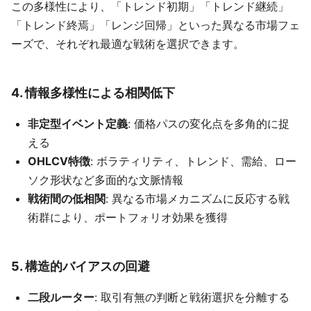
この多様性により、「トレンド初期」「トレンド継続」
「トレンド終焉」「レンジ回帰」といった異なる市場フェ
ーズで、それぞれ最適な戦術を選択できます。
4. 情報多様性による相関低下
非定型イベント定義
: 価格パスの変化点を多角的に捉
える
OHLCV特徴
: ボラティリティ、トレンド、需給、ロー
ソク形状など多面的な文脈情報
戦術間の低相関
: 異なる市場メカニズムに反応する戦
術群により、ポートフォリオ効果を獲得
5. 構造的バイアスの回避
二段ルーター
: 取引有無の判断と戦術選択を分離する