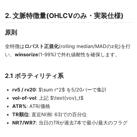
2. 文脈特徴量(OHLCVのみ・実装仕様)
原則
全特徴は
ロバスト正規化
(rolling median/MADのz化)を行
い、
winsorize
(1-99%)で外れ値耐性を確保します。
2.1 ボラティリティ系
rv5 / rv20
: $\sum r^2$ を5/20バーで集計
vol-of-vol
: 上記 $\text{vov}_t$
ATR%
: ATR/価格
TR順位
: 直近N(例: 63)での百分位
NR7/WR7
: 当日のTRが過去7本で最小/最大のフラグ