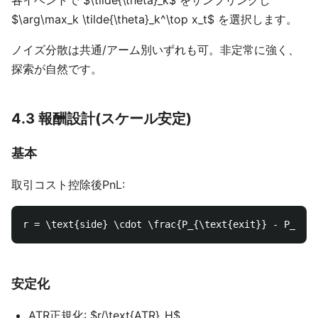
各イベントで $\tilde{\theta}_k$ をサンプリングし
$\arg\max_k \tilde{\theta}_k^\top x_t$ を選択します。
ノイズ分散は共通/アーム別いずれも可。非定常に強く、
探索が自然です。
4.3 報酬設計(スケール安定)
基本
取引コスト控除後PnL:
安定化
ATR正規化: $r/\text{ATR}_H$