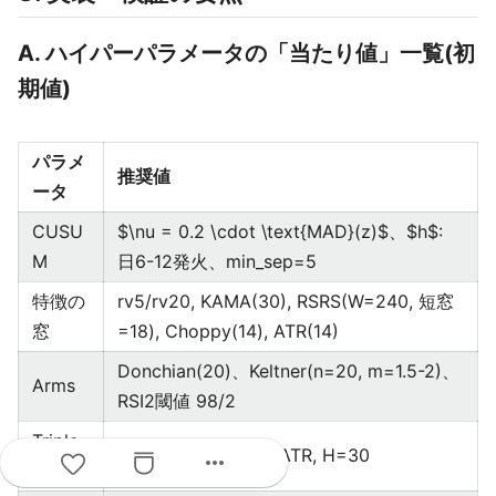
A. ハイパーパラメータの「当たり値」一覧(初
期値)
パラメ
推奨値
ータ
CUSU
$\nu = 0.2 \cdot \text{MAD}(z)$、$h$:
M
日6-12発火、min_sep=5
特徴の
rv5/rv20, KAMA(30), RSRS(W=240, 短窓
窓
=18), Choppy(14), ATR(14)
Donchian(20)、Keltner(n=20, m=1.5-2)、
Arms
RSI2閾値 98/2
Triple
PT=1.5·ATR, SL=1.0·ATR, H=30
more_horiz
Barrier