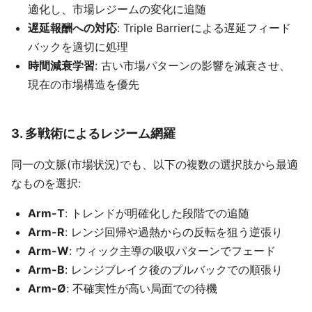
適化し、市場レジームの変化に追随
遅延報酬への対応
: Triple Barrierによる遅延フィード
バックを適切に処理
時間減衰学習
: 古い市場パターンの影響を減衰させ、
現在の市場構造を優先
3. 多戦術によるレジーム網羅
同一の文脈(市場状況)でも、以下の複数の選択肢から最適
なものを選択:
Arm-T
: トレンドが明確化した段階での追随
Arm-R
: レンジ回帰や過熱からの反転を狙う逆張り
Arm-W
: ウィック主導の吸収パターンでフェード
Arm-B
: レンジブレイク後のプルバックでの順張り
Arm-Ø
: 不確実性が高い局面での待機