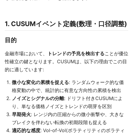
1. CUSUMイベント定義(数理・口径調整)
目的
金融市場において、
トレンドの予兆を検出する
ことが優位
性確立の鍵となります。CUSUMは、以下の理由でこの目
的に適しています:
微小な変化の累積を捉える
: ランダムウォーク的な価
格変動の中で、統計的に有意な方向性の累積を検出
ノイズとシグナルの分離
: ドリフト付きCUSUMによ
り、単なる価格ノイズとトレンドの萌芽を区別
早期発火
: レンジ内の圧縮からの微小衝撃や、大きな
ブレイクを伴わない転換の初期段階も捉える
適応的な感度
: Vol-of-Vol(ボラティリティのボラティ