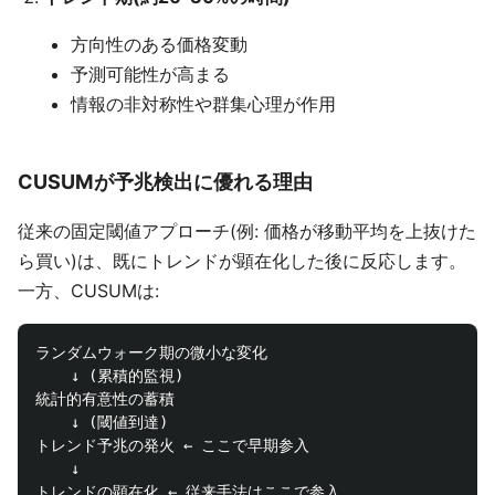
方向性のある価格変動
予測可能性が高まる
情報の非対称性や群集心理が作用
CUSUMが予兆検出に優れる理由
従来の固定閾値アプローチ(例: 価格が移動平均を上抜けた
ら買い)は、既にトレンドが顕在化した後に反応します。
一方、CUSUMは:
ランダムウォーク期の微小な変化

    ↓ (累積的監視)

統計的有意性の蓄積

    ↓ (閾値到達)

トレンド予兆の発火 ← ここで早期参入

    ↓
