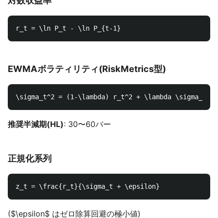
対数収益率
EWMAボラティリティ(RiskMetrics型)
推奨半減期(HL)
: 30〜60バー
正規化系列
($\epsilon$ はゼロ除算回避の極小値)