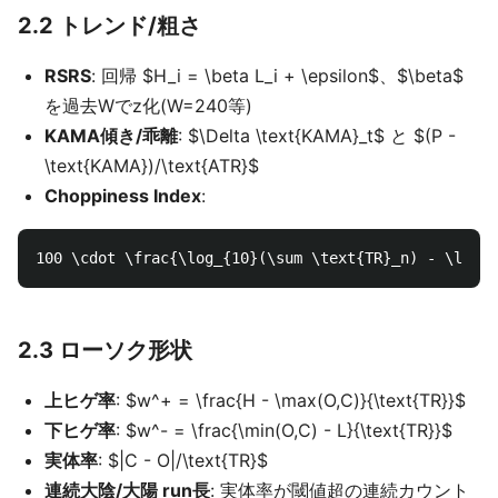
2.2 トレンド/粗さ
RSRS
: 回帰 $H_i = \beta L_i + \epsilon$、$\beta$
を過去Wでz化(W=240等)
KAMA傾き/乖離
: $\Delta \text{KAMA}_t$ と $(P -
\text{KAMA})/\text{ATR}$
Choppiness Index
:
2.3 ローソク形状
上ヒゲ率
: $w^+ = \frac{H - \max(O,C)}{\text{TR}}$
下ヒゲ率
: $w^- = \frac{\min(O,C) - L}{\text{TR}}$
実体率
: $|C - O|/\text{TR}$
連続大陰/大陽 run長
: 実体率が閾値超の連続カウント