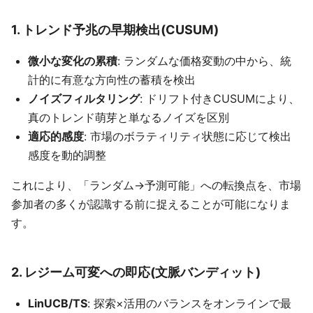
1. トレンド予兆の早期検出(CUSUM)
微小な変化の累積
: ランダムな価格変動の中から、統
計的に有意な方向性の蓄積を検出
ノイズフィルタリング
: ドリフト付きCUSUMにより、
真のトレンド萌芽と単なるノイズを区別
適応的感度
: 市場のボラティリティ状態に応じて検出
感度を動的調整
これにより、「ランダム→予測可能」への転換点を、市場
参加者の多くが認識する前に捉えることが可能になりま
す。
2. レジーム可変への即応(文脈バンディット)
LinUCB/TS
: 探索×活用のバランスをオンラインで最