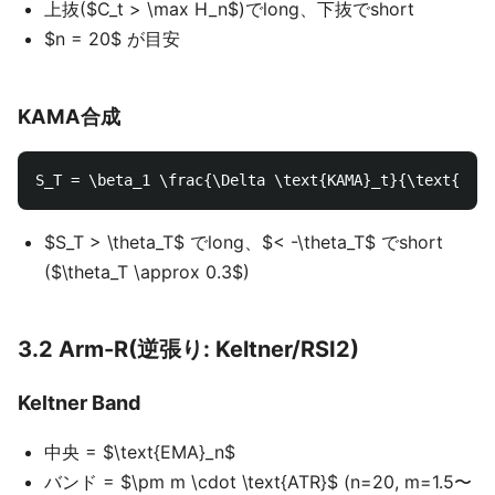
上抜($C_t > \max H_n$)でlong、下抜でshort
$n = 20$ が目安
KAMA合成
$S_T > \theta_T$ でlong、$< -\theta_T$ でshort
($\theta_T \approx 0.3$)
3.2 Arm-R(逆張り: Keltner/RSI2)
Keltner Band
中央 = $\text{EMA}_n$
バンド = $\pm m \cdot \text{ATR}$ (n=20, m=1.5〜