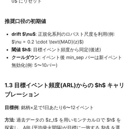
0$ にリセット
推奨口径の初期値
drift $\nu$
: 正規化系列のロバスト尺度を利用(例:
$\nu = 0.2 \cdot \text{MAD}(z)$)
閾値 $h$
: 目標イベント頻度から同定(後述)
クールダウン
: イベント後 min_sep バーは新イベント
無効化(例: 5〜10バー)
1.3 目標イベント頻度(ARL)からの $h$ キャリ
ブレーション
目標例
: 銘柄×足で1日あたり6〜12イベント
方法
: 過去データの $z_t$ を用いモンテカルロで $h$ を
探索し、ARL(平均発火間隔)が目標に一致する $h$ を選