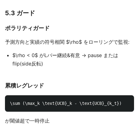
5.3 ガード
ポラリティガード
予測方向と実績の符号相関 $\rho$ をローリングで監視:
$\rho < 0$ がLバー継続&有意 → pause または
flip(side反転)
累積レグレッド
が閾値超で一時停止