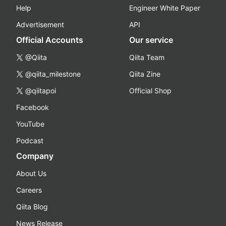
Help
Engineer White Paper
Advertisement
API
Official Accounts
Our service
@Qiita
Qiita Team
@qiita_milestone
Qiita Zine
@qiitapoi
Official Shop
Facebook
YouTube
Podcast
Company
About Us
Careers
Qiita Blog
News Release