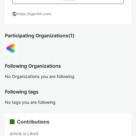
public
https://tiger4th.com/
Participating Organizations
(1)
Following Organizations
No Organizations you are following
Following tags
No tags you are following
Contributions
article is Liked