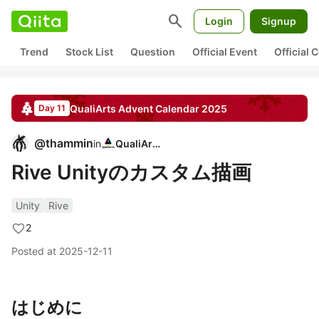
search
Login
Signup
Trend
Stock List
Question
Official Event
Official
QualiArts
Advent Calendar
2025
Day 11
@
thammin
in
QualiArts
Rive Unityのカスタム描画
Unity
Rive
2
Posted at
2025-12-11
はじめに