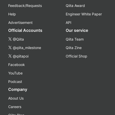
Feedback/Requests
Qiita Award
Help
Engineer White Paper
Advertisement
API
Official Accounts
Our service
@Qiita
Qiita Team
@qiita_milestone
Qiita Zine
@qiitapoi
Official Shop
Facebook
YouTube
Podcast
Company
About Us
Careers