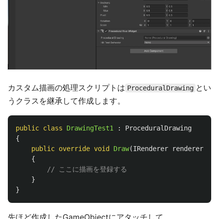
カスタム描画の処理スクリプトは
とい
ProceduralDrawing
うクラスを継承して作成します。
public
class
DrawingTest1
:
ProceduralDrawing
{
public
override
void
Draw
(
IRenderer
renderer
,
AA
{
// ここに描画を登録する
}
}
先ほど作成したGameObjectにアタッチして、