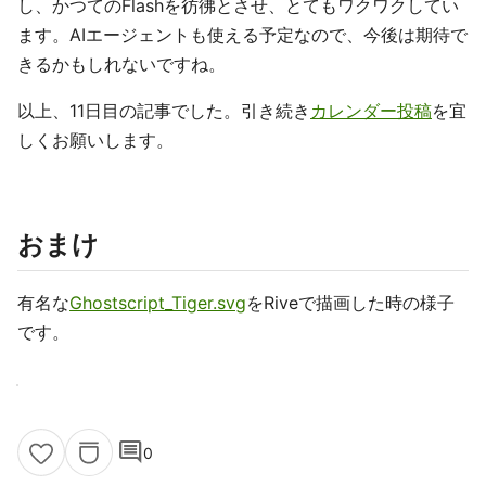
し、かつてのFlashを彷彿とさせ、とてもワクワクしてい
ます。AIエージェントも使える予定なので、今後は期待で
きるかもしれないですね。
以上、11日目の記事でした。引き続き
カレンダー投稿
を宜
しくお願いします。
おまけ
有名な
Ghostscript_Tiger.svg
をRiveで描画した時の様子
です。
comment
0