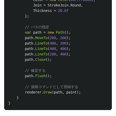
Join
=
StrokeJoin
.
Round
,
Thickness
=
20.0f
};
// パスの指定
var
path
=
new
Path
();
path
.
MoveTo
(
200
,
200
);
path
.
LineTo
(
400
,
200
);
path
.
LineTo
(
400
,
400
);
path
.
LineTo
(
200
,
400
);
path
.
Close
();
// 確定する
path
.
Flush
();
// 描画コマンドとして登録する
renderer
.
Draw
(
path
,
paint
);
}
}