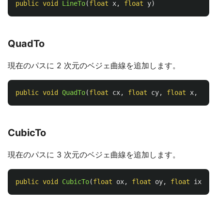
public
void
LineTo
(
float
x
,
float
y
)
QuadTo
現在のパスに 2 次元のベジェ曲線を追加します。
public
void
QuadTo
(
float
cx
,
float
cy
,
float
x
,
floa
CubicTo
現在のパスに 3 次元のベジェ曲線を追加します。
public
void
CubicTo
(
float
ox
,
float
oy
,
float
ix
,
fl