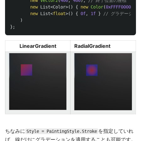
new
Vector2
(
400
,
400
),
// 終了位置の座標
new
List
<
Color
>()
{
new
Color
(
0xFFFF0000
),
n
new
List
<
float
>()
{
0f
,
1f
}
// グラデーション
)
};
LinearGradient
RadialGradient
ちなみに
を指定していれ
Style = PaintingStyle.Stroke
ば、線だけにグラデーションを適用することも可能です。