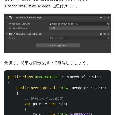
に紐付けます。
Procedural Rive Widget
最後は、簡単な図形を描いて確認しましょう。
public
class
DrawingTest1
:
ProceduralDrawing
{
public
override
void
Draw
(
IRenderer
renderer
,
AA
{
// 描画スタイルの指定
var
paint
=
new
Paint
{
Color
=
new
Color
(
0xFFFF0000
),