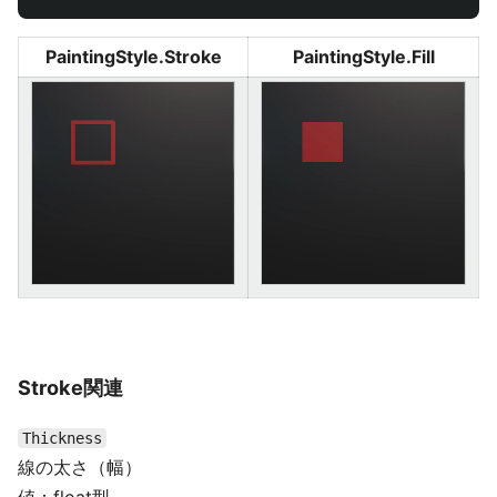
PaintingStyle.Stroke
PaintingStyle.Fill
Stroke関連
Thickness
線の太さ（幅）