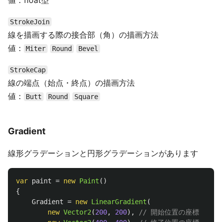
値：float型
StrokeJoin
線を描画する際の接合部（角）の描画方法
値：
Miter
Round
Bevel
StrokeCap
線の端点（始点・終点）の描画方法
値：
Butt
Round
Square
Gradient
線形グラデーションと円形グラデーションがあります
var
paint
=
new
Paint
()
{
Gradient
=
new
LinearGradient
(
new
Vector2
(
200
,
200
),
// 開始位置の座標