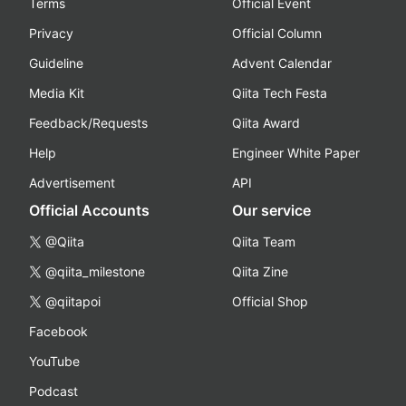
Terms
Official Event
Privacy
Official Column
Guideline
Advent Calendar
Media Kit
Qiita Tech Festa
Feedback/Requests
Qiita Award
Help
Engineer White Paper
Advertisement
API
Official Accounts
Our service
@Qiita
Qiita Team
@qiita_milestone
Qiita Zine
@qiitapoi
Official Shop
Facebook
YouTube
Podcast