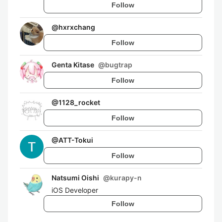
Follow
@
hxrxchang
Follow
Genta Kitase
@
bugtrap
Follow
@
1128_rocket
Follow
@
ATT-Tokui
Follow
Natsumi Oishi
@
kurapy-n
iOS Developer
Follow