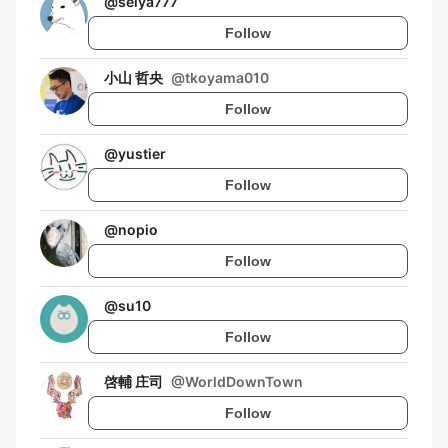
@
seiya777
Follow
小山 哲央
@
tkoyama010
Follow
@
yustier
Follow
@
nopio
Follow
@
su10
Follow
啓輔 庄司
@
WorldDownTown
Follow