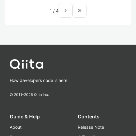
navigate_next
keyboard_double_arrow_right
1
/
4
How developers code is here.
© 2011-
2026
Qiita Inc.
Guide & Help
Contents
About
Release Note