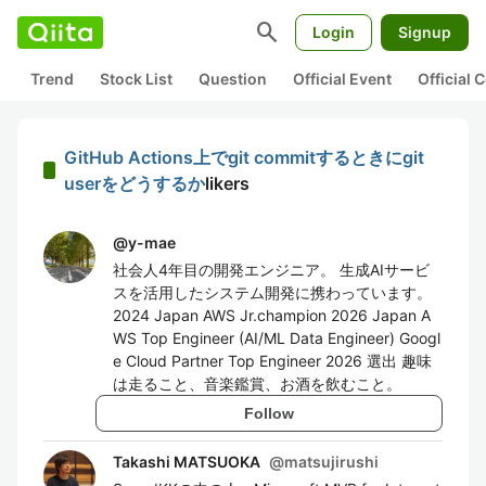
search
Login
Signup
Trend
Stock List
Question
Official Event
Official
GitHub Actions上でgit commitするときにgit
userをどうするか
likers
@
y-mae
社会人4年目の開発エンジニア。 生成AIサービ
スを活用したシステム開発に携わっています。
2024 Japan AWS Jr.champion 2026 Japan A
WS Top Engineer (AI/ML Data Engineer) Googl
e Cloud Partner Top Engineer 2026 選出 趣味
は走ること、音楽鑑賞、お酒を飲むこと。
Follow
Takashi MATSUOKA
@
matsujirushi