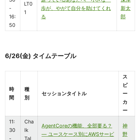
LT0
-
歩が、やがて自分を助けてくれ
新太
1
16:
る
郎
50
6/26(金) タイムテーブル
ス
ピ
時
種
セッションタイトル
ー
間
別
カ
ー
11:
Cha
AgentCoreの機能、全部要る？
神
30
lk
― ユースケース別にAWSサービ
野
-
Tal