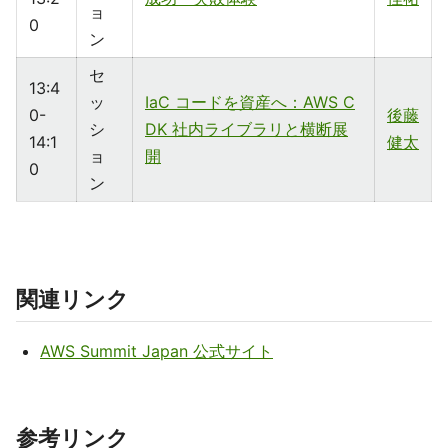
ョ
0
ン
セ
13:4
ッ
IaC コードを資産へ：AWS C
0-
後藤
シ
DK 社内ライブラリと横断展
14:1
健太
ョ
開
0
ン
関連リンク
AWS Summit Japan 公式サイト
参考リンク