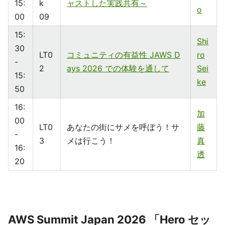
15:
k
ャストした実践共有～
o
00
09
15:
Shi
30
LT0
コミュニティの有益性 JAWS D
ro
-
2
ays 2026 での体験を通して
Sei
15:
ke
50
16:
加
00
LT0
あなたの街にサメを呼ぼう！サ
藤
-
3
メは行こう！
真
16:
透
20
AWS Summit Japan 2026 「Hero セッ