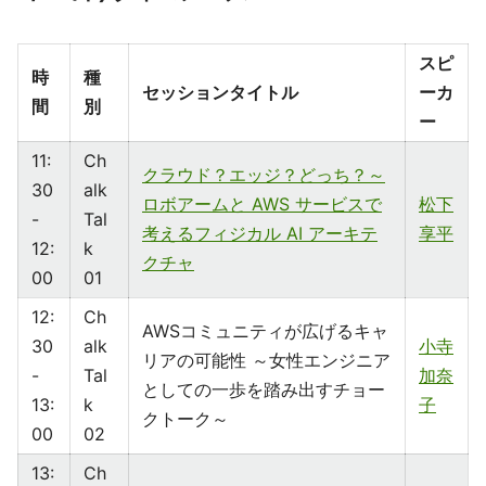
スピ
時
種
セッションタイトル
ーカ
間
別
ー
11:
Ch
クラウド？エッジ？どっち？～
30
alk
ロボアームと AWS サービスで
松下
-
Tal
考えるフィジカル AI アーキテ
享平
12:
k
クチャ
00
01
12:
Ch
AWSコミュニティが広げるキャ
30
alk
小寺
リアの可能性 ～女性エンジニア
-
Tal
加奈
としての一歩を踏み出すチョー
13:
k
子
クトーク～
00
02
13:
Ch