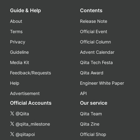
Guide & Help
Contents
About
Release Note
Terms
Official Event
Privacy
Official Column
Guideline
Advent Calendar
Media Kit
Qiita Tech Festa
Feedback/Requests
Qiita Award
Help
Engineer White Paper
Advertisement
API
Official Accounts
Our service
@Qiita
Qiita Team
@qiita_milestone
Qiita Zine
@qiitapoi
Official Shop