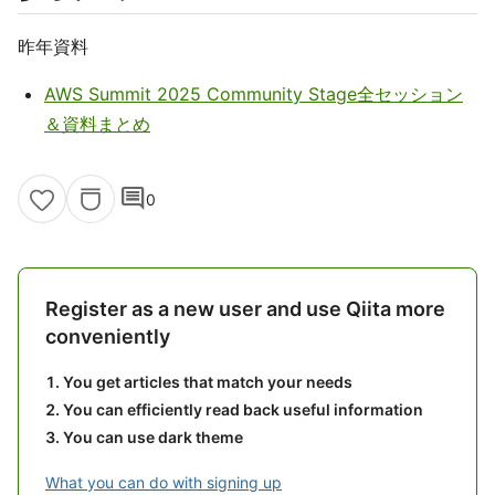
昨年資料
AWS Summit 2025 Community Stage全セッション
＆資料まとめ
comment
0
Register as a new user and use Qiita more
conveniently
You get articles that match your needs
You can efficiently read back useful information
You can use dark theme
What you can do with signing up