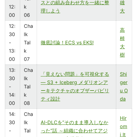
スとの組み合わせ方を一緒に整
雄
12:
k
理しよう
大
00
06
12:
Cha
高
30
lk
棹
-
Tal
徹底討論！ECS vs EKS!
大
13:
k
樹
00
07
13:
Cha
「見えない問題」を可視化する
Shi
30
lk
― S3 + Iceberg メダリオンア
ger
-
Tal
ーキテクチャのオブザーバビリ
u O
14:
k
ティ設計
da
00
08
14:
Cha
Hir
30
lk
AI-DLCを”そのまま導入しなか
om
-
Tal
った”話 ～組織に合わせてアジ
i It