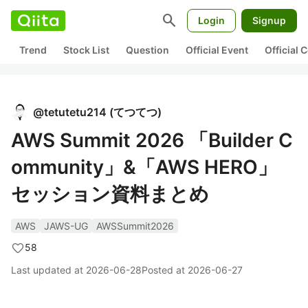
search
Login
Signup
Trend
Stock List
Question
Official Event
Official
@
tetutetu214
(
てつてつ
)
AWS Summit 2026 「Builder C
ommunity」&「AWS HERO」
セッション資料まとめ
AWS
JAWS-UG
AWSSummit2026
58
Last updated at
2026-06-28
Posted at
2026-06-27