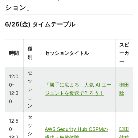
ション」
6/26(金) タイムテーブル
スピ
種
時間
セッションタイトル
ーカ
別
ー
セ
12:0
ッ
0-
「勝手に広まる」人気 AI エー
御田
シ
12:3
ジェントを爆速で作ろう！
稔
ョ
0
ン
セ
12:5
ッ
0-
AWS Security Hub CSPMの
臼田
シ
13:2
成功・失敗体験
佳祐