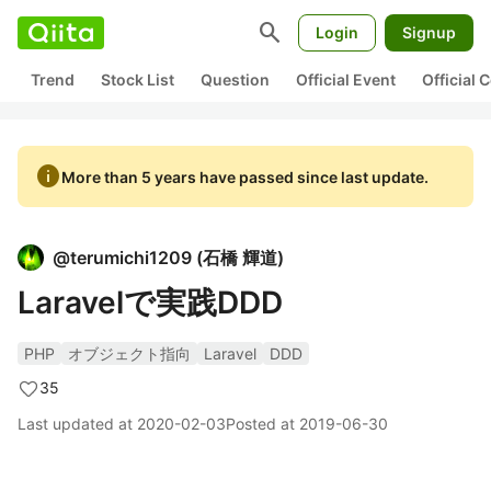
search
Login
Signup
Trend
Stock List
Question
Official Event
Official
info
More than 5 years have passed since last update.
@
terumichi1209
(
石橋 輝道
)
Laravelで実践DDD
PHP
オブジェクト指向
Laravel
DDD
35
Last updated at
2020-02-03
Posted at
2019-06-30