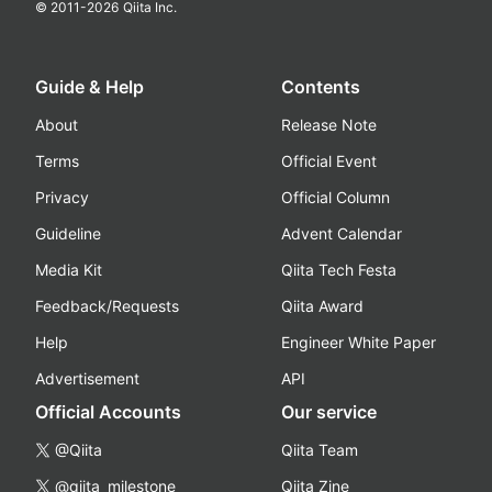
© 2011-
2026
Qiita Inc.
Guide & Help
Contents
About
Release Note
Terms
Official Event
Privacy
Official Column
Guideline
Advent Calendar
Media Kit
Qiita Tech Festa
Feedback/Requests
Qiita Award
Help
Engineer White Paper
Advertisement
API
Official Accounts
Our service
@Qiita
Qiita Team
@qiita_milestone
Qiita Zine