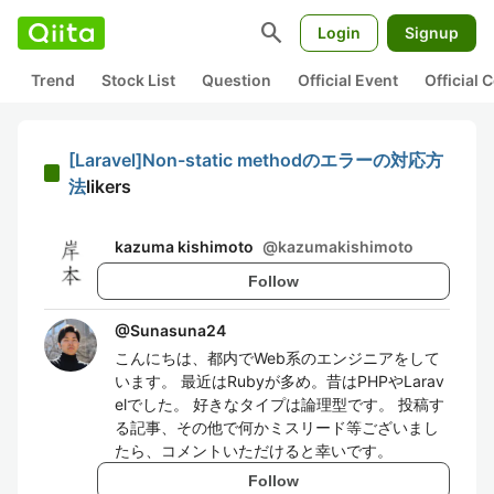
search
Login
Signup
Trend
Stock List
Question
Official Event
Official
[Laravel]Non-static methodのエラーの対応方
法
likers
kazuma kishimoto
@
kazumakishimoto
Follow
@
Sunasuna24
こんにちは、都内でWeb系のエンジニアをして
います。 最近はRubyが多め。昔はPHPやLarav
elでした。 好きなタイプは論理型です。 投稿す
る記事、その他で何かミスリード等ございまし
たら、コメントいただけると幸いです。
Follow