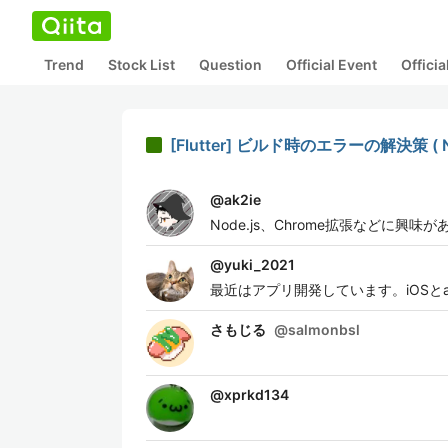
Trend
Stock List
Question
Official Event
Offici
[Flutter] ビルド時のエラーの解決策 ( No ma
@
ak2ie
Node.js、Chrome拡張などに興味
@
yuki_2021
最近はアプリ開発しています。iOSとa
さもじる
@
salmonbsl
@
xprkd134