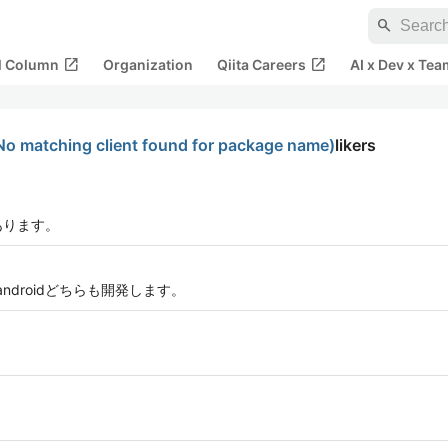
search
open_in_new
open_in_new
al Column
Organization
Qiita Careers
AI x Dev x Tea
tching client found for package name)
likers
があります。
ndroidどちらも開発します。