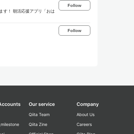
Follow
しています！ 朝活応援アプリ「おは
Follow
 Accounts
Our service
Company
Qiita Team
About Us
_milestone
Qiita Zine
Careers