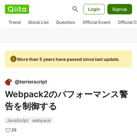
search
Login
Signup
Trend
Stock List
Question
Official Event
Official
info
More than 5 years have passed since last update.
@
terrierscript
Webpack2のパフォーマンス警
告を制御する
JavaScript
webpack
39