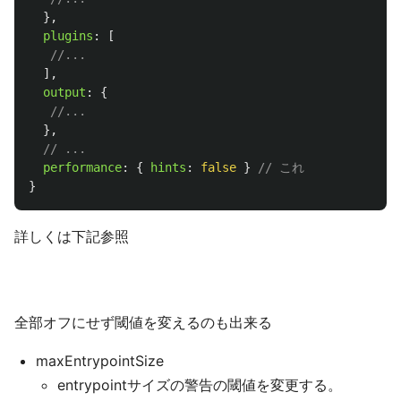
},
plugins
:
[
//...
],
output
:
{
//...
},
// ...
performance
:
{
hints
:
false
}
// これ
}
詳しくは下記参照
全部オフにせず閾値を変えるのも出来る
maxEntrypointSize
entrypointサイズの警告の閾値を変更する。