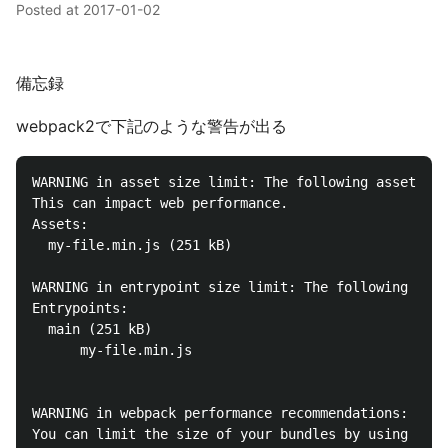
Posted at
2017-01-02
備忘録
webpack2で下記のような警告が出る
WARNING in asset size limit: The following asset(s) 
This can impact web performance.

Assets:

  my-file.min.js (251 kB)

WARNING in entrypoint size limit: The following entr
Entrypoints:

  main (251 kB)

      my-file.min.js

WARNING in webpack performance recommendations:

You can limit the size of your bundles by using impo