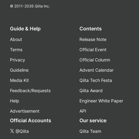
© 2011-
2026
Qiita Inc.
Guide & Help
Contents
About
Release Note
Terms
Official Event
Privacy
Official Column
Guideline
Advent Calendar
Media Kit
Qiita Tech Festa
Feedback/Requests
Qiita Award
Help
Engineer White Paper
Advertisement
API
Official Accounts
Our service
@Qiita
Qiita Team