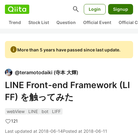
search
Login
Signup
Trend
Stock List
Question
Official Event
Official
info
More than 5 years have passed since last update.
@
teramotodaiki
(
寺本 大輝
)
LINE Front-end Framework (LI
FF) を触ってみた
webView
LINE
bot
LIFF
121
Last updated at
2018-06-14
Posted at
2018-06-11