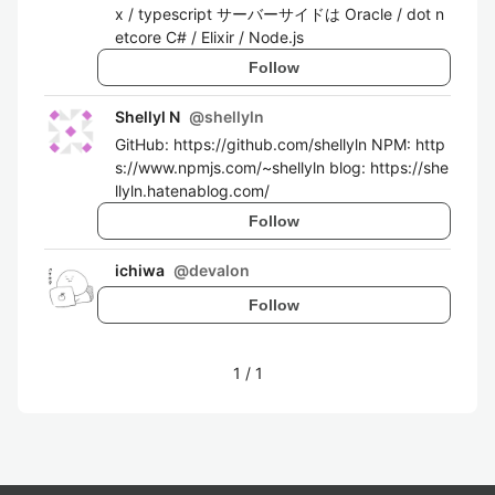
x / typescript サーバーサイドは Oracle / dot n
etcore C# / Elixir / Node.js
Follow
Shellyl N
@
shellyln
GitHub: https://github.com/shellyln NPM: http
s://www.npmjs.com/~shellyln blog: https://she
llyln.hatenablog.com/
Follow
ichiwa
@
devalon
Follow
1
/
1