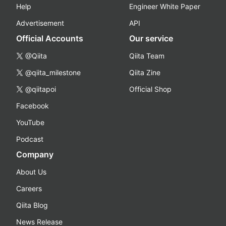
Help
Engineer White Paper
Advertisement
API
Official Accounts
Our service
@Qiita
Qiita Team
@qiita_milestone
Qiita Zine
@qiitapoi
Official Shop
Facebook
YouTube
Podcast
Company
About Us
Careers
Qiita Blog
News Release