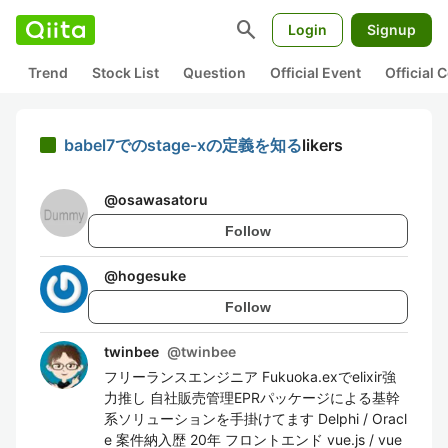
search
Login
Signup
Trend
Stock List
Question
Official Event
Official
babel7でのstage-xの定義を知る
likers
@
osawasatoru
Follow
@
hogesuke
Follow
twinbee
@
twinbee
フリーランスエンジニア Fukuoka.exでelixir強
力推し 自社販売管理EPRパッケージによる基幹
系ソリューションを手掛けてます Delphi / Oracl
e 案件納入歴 20年 フロントエンド vue.js / vue