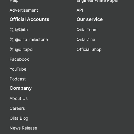
Help
Engineer White Paper
Advertisement
API
Official Accounts
Our service
@Qiita
Qiita Team
@qiita_milestone
Qiita Zine
@qiitapoi
Official Shop
Facebook
YouTube
Podcast
Company
About Us
Careers
Qiita Blog
News Release