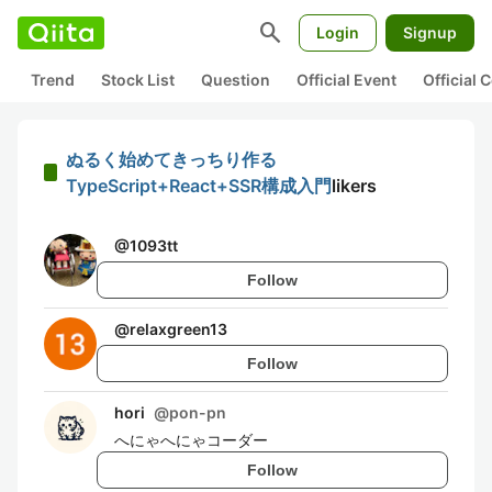
search
Login
Signup
Trend
Stock List
Question
Official Event
Official
ぬるく始めてきっちり作る
TypeScript+React+SSR構成入門
likers
@
1093tt
Follow
@
relaxgreen13
Follow
hori
@
pon-pn
へにゃへにゃコーダー
Follow