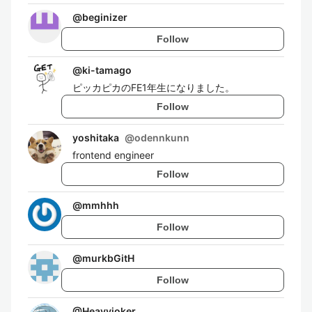
@
beginizer
Follow
@
ki-tamago
ピッカピカのFE1年生になりました。
Follow
yoshitaka
@
odennkunn
frontend engineer
Follow
@
mmhhh
Follow
@
murkbGitH
Follow
@
Heavyjoker