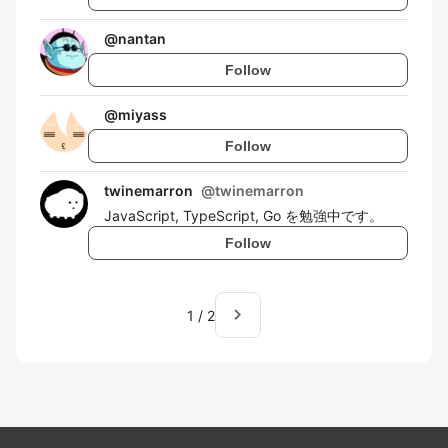
@
nantan
Follow
@
miyass
Follow
twinemarron
@
twinemarron
JavaScript, TypeScript, Go を勉強中です。
Follow
navigate_next
1
/
2