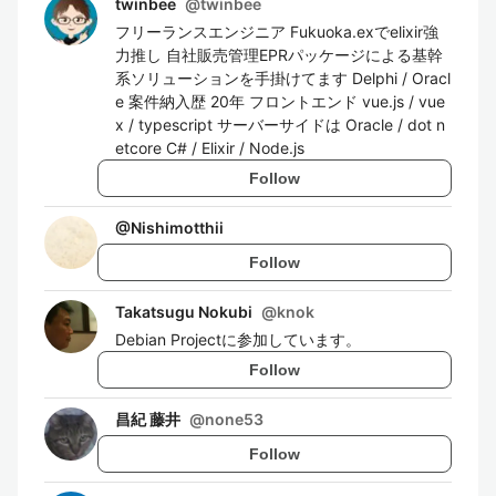
twinbee
@
twinbee
フリーランスエンジニア Fukuoka.exでelixir強
力推し 自社販売管理EPRパッケージによる基幹
系ソリューションを手掛けてます Delphi / Oracl
e 案件納入歴 20年 フロントエンド vue.js / vue
x / typescript サーバーサイドは Oracle / dot n
etcore C# / Elixir / Node.js
Follow
@
Nishimotthii
Follow
Takatsugu Nokubi
@
knok
Debian Projectに参加しています。
Follow
昌紀 藤井
@
none53
Follow