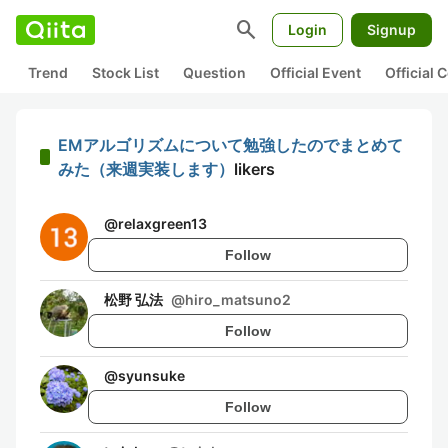
search
Login
Signup
Trend
Stock List
Question
Official Event
Official
EMアルゴリズムについて勉強したのでまとめて
みた（来週実装します）
likers
@
relaxgreen13
Follow
松野 弘法
@
hiro_matsuno2
Follow
@
syunsuke
Follow