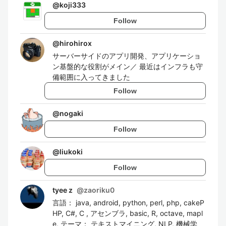
@
koji333
Follow
@
hirohirox
サーバーサイドのアプリ開発、アプリケーショ
ン基盤的な役割がメイン／ 最近はインフラも守
備範囲に入ってきました
Follow
@
nogaki
Follow
@
liukoki
Follow
tyee z
@
zaoriku0
言語： java, android, python, perl, php, cakeP
HP, C#, C , アセンブラ, basic, R, octave, mapl
e, テーマ： テキストマイニング, NLP, 機械学