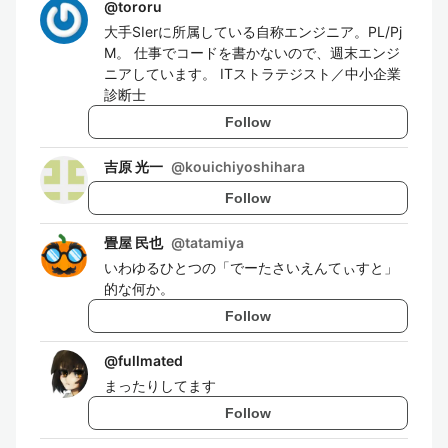
@
tororu
大手SIerに所属している自称エンジニア。PL/Pj
M。 仕事でコードを書かないので、週末エンジ
ニアしています。 ITストラテジスト／中小企業
診断士
Follow
吉原 光一
@
kouichiyoshihara
Follow
畳屋 民也
@
tatamiya
いわゆるひとつの「でーたさいえんてぃすと」
的な何か。
Follow
@
fullmated
まったりしてます
Follow