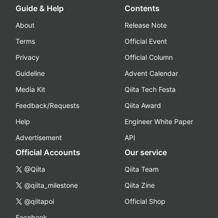
Guide & Help
Contents
About
Release Note
Terms
Official Event
Privacy
Official Column
Guideline
Advent Calendar
Media Kit
Qiita Tech Festa
Feedback/Requests
Qiita Award
Help
Engineer White Paper
Advertisement
API
Official Accounts
Our service
@Qiita
Qiita Team
@qiita_milestone
Qiita Zine
@qiitapoi
Official Shop
Facebook