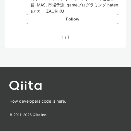
習, MAS, 市場予測, gameプログラミング haten
aアカ： ZAORIKU
Follow
1
/
1
How developers code is here.
© 2011-
2026
Qiita Inc.