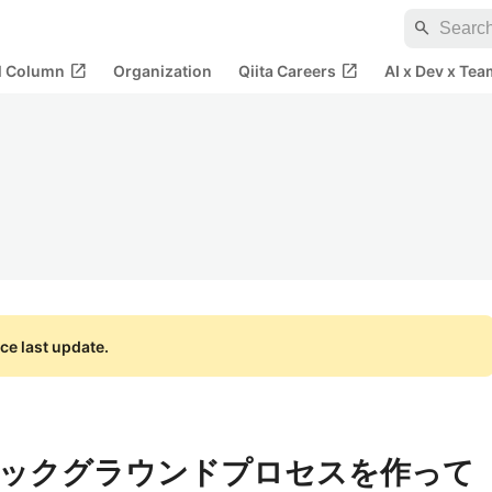
search
open_in_new
open_in_new
al Column
Organization
Qiita Careers
AI x Dev x Tea
ce last update.
F] バックグラウンドプロセスを作って