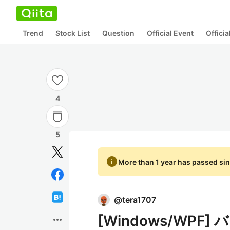
Trend
Stock List
Question
Official Event
Offici
4
5
info
More than 1 year has passed sin
@
tera1707
[Windows/WP
more_horiz