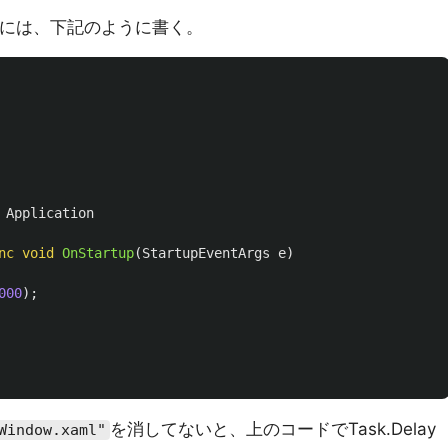
るには、下記のように書く。
Application
nc
void
OnStartup
(
StartupEventArgs
e
)
000
);
を消してないと、上のコードでTask.Delay
Window.xaml"