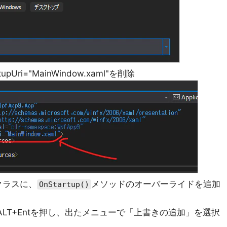
pUri="MainWindow.xaml"を削除
」クラスに、
メソッドのオーバーライドを追加
OnStartup()
ALT+Entを押し、出たメニューで「上書きの追加」を選択