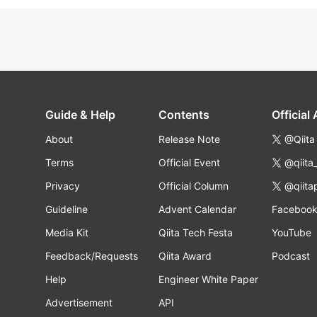
Guide & Help
Contents
Official
About
Release Note
@Qiita
Terms
Official Event
@qiita
Privacy
Official Column
@qiita
Guideline
Advent Calendar
Faceboo
Media Kit
Qiita Tech Festa
YouTube
Feedback/Requests
Qiita Award
Podcast
Help
Engineer White Paper
Advertisement
API