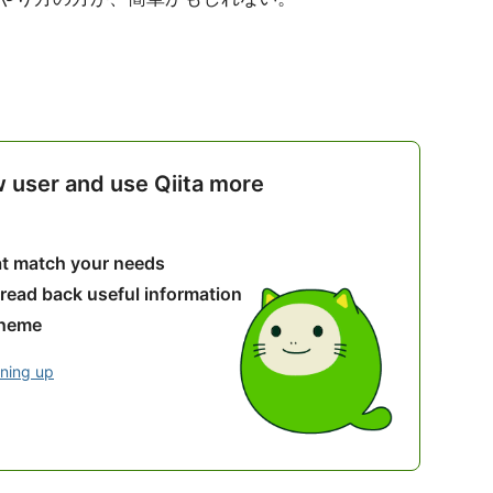
w user and use Qiita more
hat match your needs
 read back useful information
theme
gning up