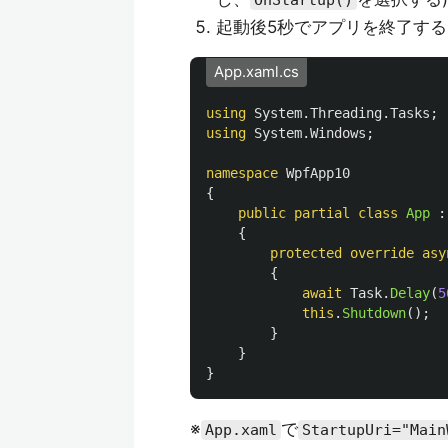
OnStartup()
起動後5秒でアプリを終了す
App.xaml.cs
using
System.Threading.Tasks
;
using
System.Windows
;
namespace
WpfApp10
{
public
partial
class
App
:
{
protected
override
asy
{
await
Task
.
Delay
(
5
this
.
Shutdown
();
}
}
}
※
で
App.xaml
StartupUri="Main