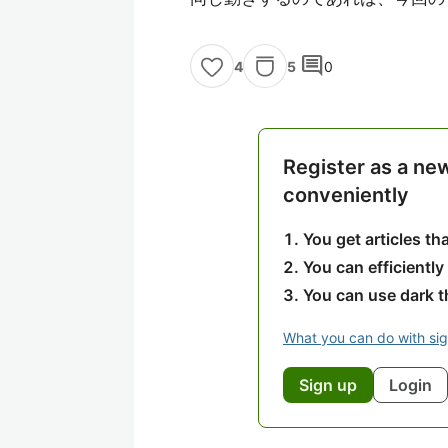
comment
5
0
4
Register as a ne
conveniently
You get articles t
You can efficiently
You can use dark 
What you can do with si
Sign up
Login