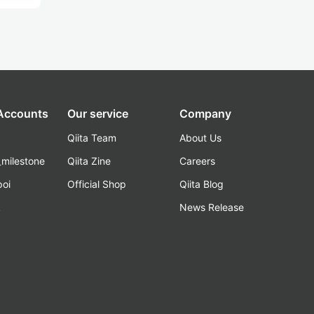
 Accounts
Our service
Company
Qiita Team
About Us
_milestone
Qiita Zine
Careers
poi
Official Shop
Qiita Blog
k
News Release