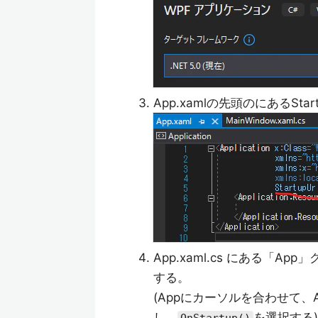
App.xamlの先頭のにあるStartu
App.xaml.cs にある「App
する。
(Appにカーソルを合わせて、
し、
を選択する)