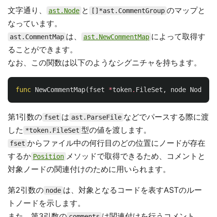
文字通り、
と
のマップと
ast.Node
[]*ast.CommentGroup
なっています。
は、
によって取得す
ast.CommentMap
ast.NewCommentMap
ることができます。
なお、この関数は以下のようなシグニチャを持ちます。
func
NewCommentMap
(
fset
*
token
.
FileSet
,
node
Node
,
c
第1引数の
は
などでパースする際に渡
fset
ast.ParseFile
した
型の値を渡します。
*token.FileSet
からファイル中の何行目のどの位置にノードが存在
fset
するか
メソッドで取得できるため、コメントと
Position
対象ノードの関連付けのために用いられます。
第2引数の
は、対象となるコードを表すASTのルー
node
トノードを示します。
また、第3引数の
は関連付けを行うコメント
comments