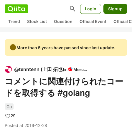
search
Login
Signup
Trend
Stock List
Question
Official Event
Official
info
More than 5 years have passed since last update.
@
tenntenn
(
上田 拓也
)
in
Mercari
コメントに関連付けられたコー
ドを取得する #golang
Go
29
Posted at
2016-12-28