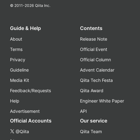
© 2011-
2026
Qiita Inc.
Guide & Help
Contents
About
Release Note
Terms
Official Event
Privacy
Official Column
Guideline
Advent Calendar
Media Kit
Qiita Tech Festa
Feedback/Requests
Qiita Award
Help
Engineer White Paper
Advertisement
API
Official Accounts
Our service
@Qiita
Qiita Team