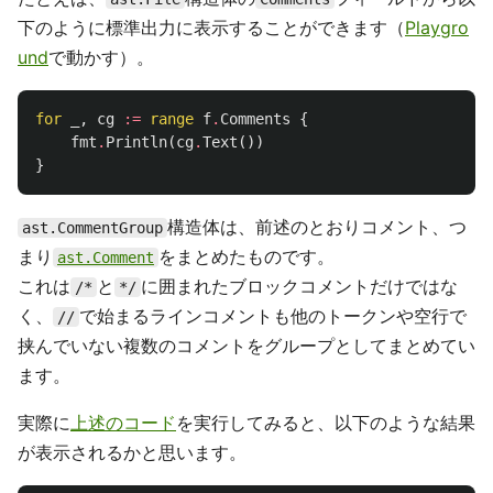
下のように標準出力に表示することができます（
Playgro
und
で動かす）。
for
_
,
cg
:=
range
f
.
Comments
{
fmt
.
Println
(
cg
.
Text
())
}
構造体は、前述のとおりコメント、つ
ast.CommentGroup
まり
をまとめたものです。
ast.Comment
これは
と
に囲まれたブロックコメントだけではな
/*
*/
く、
で始まるラインコメントも他のトークンや空行で
//
挟んでいない複数のコメントをグループとしてまとめてい
ます。
実際に
上述のコード
を実行してみると、以下のような結果
が表示されるかと思います。