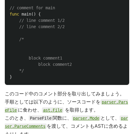
// comment for main
func
main
()
{
// line comment 1/2
// line comment 2/2
/*

		block comment1

			block comment2

	*/
}
このコード中のコメント部分を取り出してみましょう。
手順としては以下のように、ソースコードを
parser.Pars
に食わせ、
を取得します。
eFile
ast.File
このとき、
関数に、
として、
ParseFile
parser.Mode
par
を渡して、コメントもASTに含めるよ
ser.ParseComments