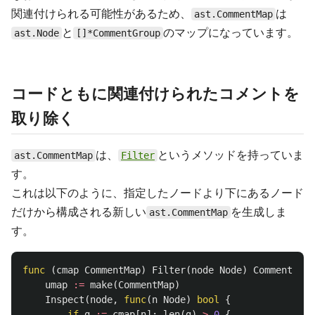
関連付けられる可能性があるため、
は
ast.CommentMap
と
のマップになっています。
ast.Node
[]*CommentGroup
コードともに関連付けられたコメントを
取り除く
は、
というメソッドを持っていま
ast.CommentMap
Filter
す。
これは以下のように、指定したノードより下にあるノード
だけから構成される新しい
を生成しま
ast.CommentMap
す。
func
(
cmap
CommentMap
)
Filter
(
node
Node
)
CommentMap
umap
:=
make
(
CommentMap
)
Inspect
(
node
,
func
(
n
Node
)
bool
{
if
g
:=
cmap
[
n
];
len
(
g
)
>
0
{