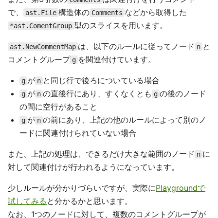
で、
構造体の
などから取得した
ast.File
Comments
型のスライスを用います。
*ast.ComentGroup
は、以下のルールに従ってノード
と
ast.NewCommentMap
n
コメントグループ
を関連付けています。
g
が
と同じ行で後ろについている場合
g
n
が
の直後行にあり、すくなくとも
の後のノード
g
n
g
の間に空行があること
が
の前にあり、上記の他のルールによって別のノ
g
n
ードに関連付けられていない場合
また、上記の処理は、できるだけ大きな範囲のノード
に
n
対して関連付けが行われるようになっています。
少しルールが分かりづらいですが、実際に
Playgroundで
試してみる
と分かるかと思います。
なお、1つのノードに対して、複数のコメントグループが