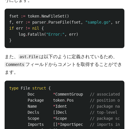
うにします。
fset
:=
token
.
NewFileSet
()
f
,
err
:=
parser
.
ParseFile
(
fset
,
"sample.go"
,
src
,
p
if
err
!=
nil
{
log
.
Fatalln
(
"Error:"
,
err
)
}
また、
は以下のように定義されているため、
ast.File
フィールドからコメントを取得することができ
Comments
ます。
type
File
struct
{
Doc
*
CommentGroup
// associated doc
Package
token
.
Pos
// position of "p
Name
*
Ident
// package name
Decls
[]
Decl
// top-level decl
Scope
*
Scope
// package scope 
Imports
[]
*
ImportSpec
// imports in thi