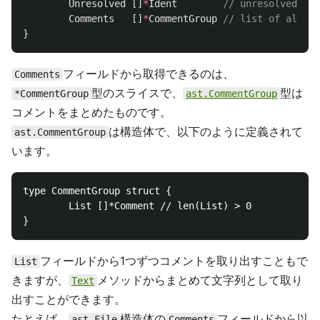
Unresolved
[]
*
Ident
// unresolved ide
Comments
[]
*
CommentGroup
// list of all co
}
フィールドから取得できるのは、
Comments
型のスライスで、
型は
*CommentGroup
ast.CommentGroup
コメントをまとめたものです。
は構造体で、以下のように定義されて
ast.CommentGroup
います。
type CommentGroup struct {

        List []*Comment // len(List) > 0

フィールドから1つずつコメントを取り出すこともで
List
きますが、
メソッドからまとめて文字列として取り
Text
出すことができます。
たとえば、
構造体の
フィールドから以
ast.File
Comments