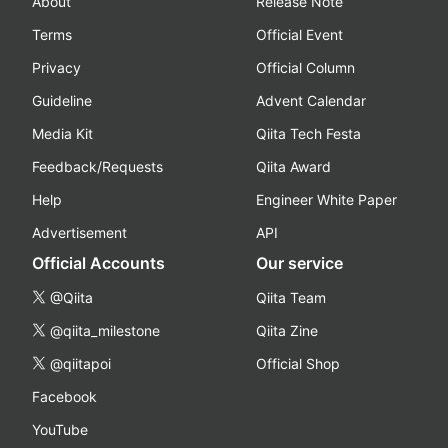
About
Release Note
Terms
Official Event
Privacy
Official Column
Guideline
Advent Calendar
Media Kit
Qiita Tech Festa
Feedback/Requests
Qiita Award
Help
Engineer White Paper
Advertisement
API
Official Accounts
Our service
@Qiita
Qiita Team
@qiita_milestone
Qiita Zine
@qiitapoi
Official Shop
Facebook
YouTube