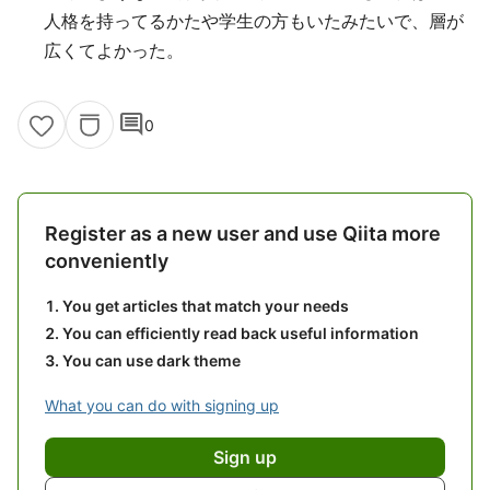
人格を持ってるかたや学生の方もいたみたいで、層が
広くてよかった。
comment
0
Register as a new user and use Qiita more
conveniently
You get articles that match your needs
You can efficiently read back useful information
You can use dark theme
What you can do with signing up
Sign up