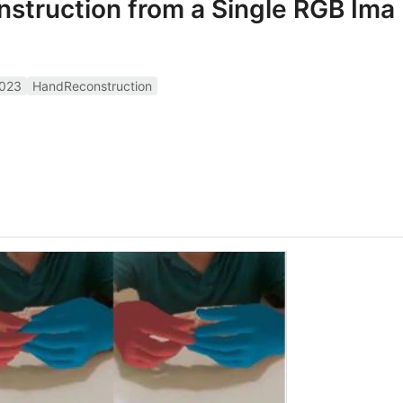
struction from a Single RGB Ima
023
HandReconstruction