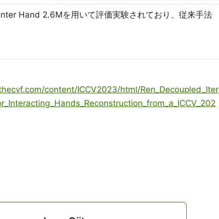
ter Hand 2.6Mを用いて評価実験されており、従来手法
.thecvf.com/content/ICCV2023/html/Ren_Decoupled_Iter
r_Interacting_Hands_Reconstruction_from_a_ICCV_202