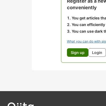
Register as a ne
conveniently
You get articles t
You can efficiently
You can use dark 
What you can do with si
Sign up
Login