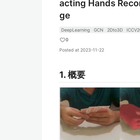
acting Hands Recon
ge
DeepLearning
GCN
2Dto3D
ICCV2
0
Posted at
2023-11-22
1. 概要