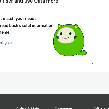
w user and use Qiita more
hat match your needs
 read back useful information
theme
gning up
Guide & Help
Contents
Official