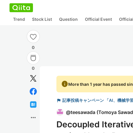
Trend
Stock List
Question
Official Event
Offici
0
0
info
More than 1 year has passed sin
flag
記事投稿キャンペーン 「AI、機械学
@
teesawada
(
Tomoya Sawad
more_horiz
Decoupled Iterativ