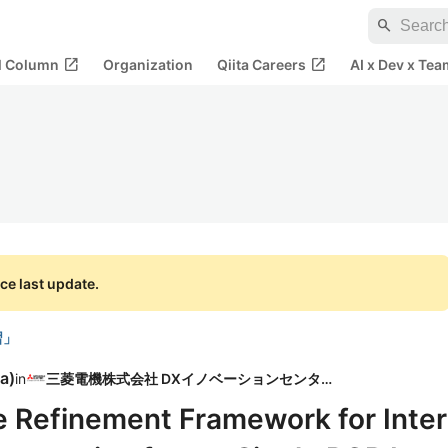
search
open_in_new
open_in_new
al Column
Organization
Qiita Careers
AI x Dev x Tea
ce last update.
習」
a
)
in
三菱電機株式会社 DXイノベーションセンター
e Refinement Framework for Inter