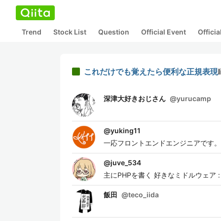
Trend
Stock List
Question
Official Event
Offici
これだけでも覚えたら便利な正規表現
深津大好きおじさん
@
yurucamp
@
yuking11
一応フロントエンドエンジニアです。
@
juve_534
主にPHPを書く 好きなミドルウェア : ng
飯田
@
teco_iida