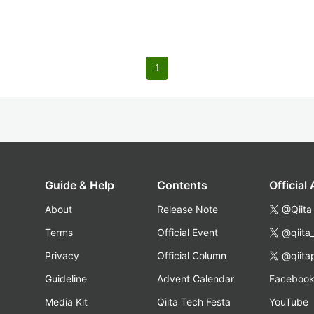
1
Guide & Help
Contents
Official
About
Release Note
@Qiita
Terms
Official Event
@qiita
Privacy
Official Column
@qiita
Guideline
Advent Calendar
Faceboo
Media Kit
Qiita Tech Festa
YouTube