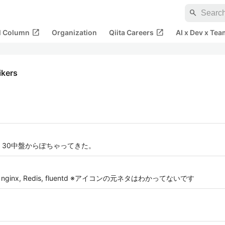
search
open_in_new
open_in_new
al Column
Organization
Qiita Careers
AI x Dev x Tea
likers
 30中盤からぽちゃってきた。
inx, Redis, fluentd ※アイコンの元ネタはわかってないです