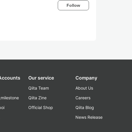
Follow
 Accounts
Our service
Company
Qiita Team
About Us
_milestone
Qiita Zine
Careers
poi
Official Shop
Qiita Blog
k
News Release