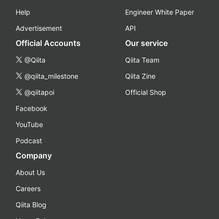
Help
Engineer White Paper
Advertisement
API
Official Accounts
Our service
@Qiita
Qiita Team
@qiita_milestone
Qiita Zine
@qiitapoi
Official Shop
Facebook
YouTube
Podcast
Company
About Us
Careers
Qiita Blog