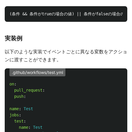
実装例
以下のような実装でイベントごとに異なる変数をアクショ
ンに渡すことができます。
.github/workflows/test.yml
on
:
pull_request
:
push
:
name
:
Test
jobs
:
test
:
name
:
Test