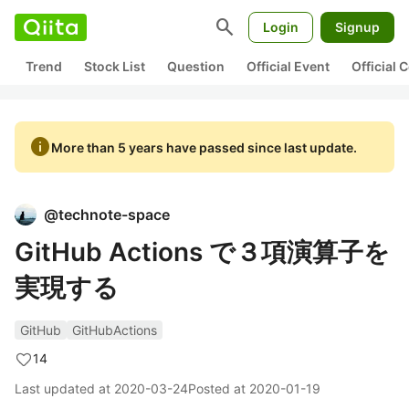
search
Login
Signup
Trend
Stock List
Question
Official Event
Official
info
More than 5 years have passed since last update.
@
technote-space
GitHub Actions で３項演算子を
実現する
GitHub
GitHubActions
14
Last updated at
2020-03-24
Posted at
2020-01-19