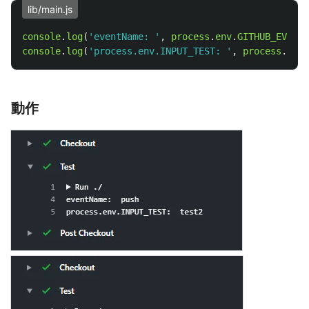
lib/main.js
console
.
log
(
'
eventName: 
'
,
process
.
env
.
GITHUB_EVENT_
console
.
log
(
'
process.env.INPUT_TEST: 
'
,
process
.
env
.
動作