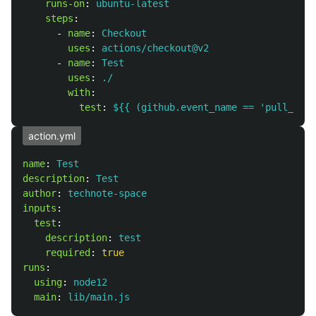
runs-on
:
ubuntu-latest
steps
:
-
name
:
Checkout
uses
:
actions/checkout@v2
-
name
:
Test
uses
:
./
with
:
test
:
${{ (github.event_name == 'pull_requ
action.yml
name
:
Test
description
:
Test
author
:
technote-space
inputs
:
test
:
description
:
test
required
:
true
runs
:
using
:
node12
main
:
lib/main.js